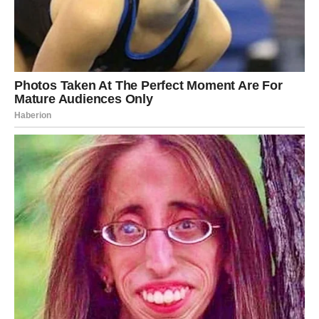
Iskrenost kao Ključ Oporavka
Jedna od ključnih lekcija koju je naučila jeste da iskrenost
prema sebi donosi olakšanje. Otvorenost o vlastitim
emocijama postala je prvi korak ka ozdravljenju. Kroz
razgovore s prijateljima i porodicom, kao i vođenje dnevnika,
pronašla je načine da izrazi svoje misli.
Razgovor s
terapeutom
također je igrao ključnu ulogu u njenom procesu
emocionalnog oporavka, pružajući joj podršku koja joj je bila
potrebna da razjasni svoja osjećanja.
Terapeut joj je pomogao da prepozna obrasce razmišljanja koji
su je kočili, te je kroz tehnike svjesnosti i samopomoći naučila