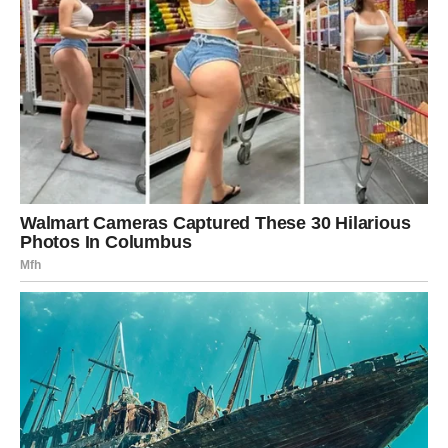
Povezivanje s Prirodom kao Izvor Snage
U potrazi za unutrašnjim mirom, ova žena se okrenula prirodi.
Održavanje biljaka postalo je njen način da pronađe ravnotežu
između tugovanja i svakodnevnog života. Briga o biljkama nije
bila samo fizička aktivnost; to je bio emotivni proces koji joj je
omogućio da izrazi svoja osjećanja. Osjećajući se povezano s
prirodom, shvatila je koliko je važno
njegovati vlastite
emocije
i brinuti se o sebi.
U trenucima kada bi zalijevala svoje biljke, osjećala je kako joj
prisutnost prirode donosi utjehu i mir. Svaka biljka koju je
posadila simbolizirala je novi početak, a svaka nova klica koju
je vidjela kao svojevrsnu pobjedu nad tugom. Ovaj ritual
postao je ključan dio njenog procesa ozdravljenja,
omogućujući joj da se poveže s nečim većim od sebe.