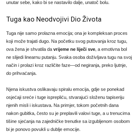
unutar sebe, kako bi se nastavilo dalje, unatoč bolu.
Tuga kao Neodvojivi Dio Života
Tuga nije samo prolazna emocija; ona je kompleksan proces
koji može trajati dugo. Na početku svog putovanja kroz tugu,
ova žena je shvatila da
vrijeme ne liječi sve
, a emotivna bol
ne slijedi linearnu putanju. Svaka osoba doživljava tugu na svoj
način i prolazi kroz različite faze—od negiranja, preko ljutnje,
do prihvaćanja.
Njena iskustva oslikavaju spiralu emocija, gdje se ponekad
osjećaji sreće i tuge isprepliću, stvarajući složenu tapiseriju
njenih misli i iskustava. Na primjer, tokom početnih dana
nakon gubitka, često su je preplavili valovi tuge, a u trenucima
tišine sjećanja na zajedničke trenutke sa izgubljenom osobom
bi je ponovo povukli u dublje emocije.