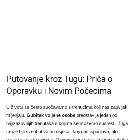
Putovanje kroz Tugu: Priča o
Oporavku i Novim Počecima
U životu se često suočavamo s trenucima koji nas zauvijek
mijenjaju.
Gubitak voljene osobe
predstavlja jedan od
najizazovnijih trenutaka s kojima se možemo susresti. Tuga
može biti sveobuhvatan osjećaj, koji nas ispunjava, ali i
paralizira u isto vrijeme. U ovom članku istražujemo duboku