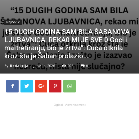
Najnovije
15 DUGlH G0DlNA SAM BlLA ŠABAN0VA
LJUBAVNlCA: REKA0 Ml JE SVE 0 Goci i
maItretiranju, bio je žrtva”: Cuca otkrila
kroz šta je Šaban prolazio….
By
Redakcija
-
June 14, 2026
206
0
Oglasi - Advertisement