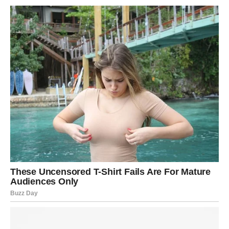
Na primjer, miris cvijeta ili zvuk omiljene pjesme mogli su je
odjednom vratiti u prošlost, izazivajući mješavinu sreće i
nostalgije. Svaki put kada bi čula melodiju koju su zajedno
slušali, srce bi joj se steglo od bola, dok bi joj istovremeno na
lice izmamio osmijeh uspomena na lijepe trenutke. Ovaj
kontrast između sreće i tuge bio je jedan od najizazovnijih
aspekata njenog oporavka.