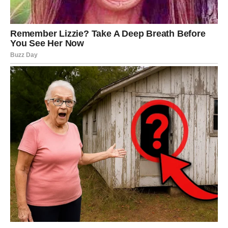
kako se nositi s negativnim emocijama. Ovaj proces je
uključivao vježbe disanja, meditaciju i osvještavanje trenutka,
što je dodatno doprinijelo njenom emocionalnom blagostanju.
Snaga Ljubavi i Ljudskog Duha
Ova priča o gubitku i oporavku ne samo da oslikava duboke
borbe, već i nevjerojatnu otpornost ljudskog duha. Čak i u
najtežim trenucima, kada se čini da je sve izgubljeno, postoje
načini da se nosimo s tugom.
Putovanje kroz tugu može nas
oblikovati
, omogućujući nam da pronađemo nova značenja i
svrhe koje će obogatiti naš život.
Ova žena je, kroz svoje iskustvo, naučila da kreativni izrazi
poput pisanja i umjetnosti mogu transformirati bol u inspiraciju,
pa je tako pronašla novi smisao i svrhu u životu. Kroz pisanje,
ona je otkrila moć riječi kao sredstva za izražavanje bola, nade
i snage, a njene priče su postale inspiracija za druge koji se