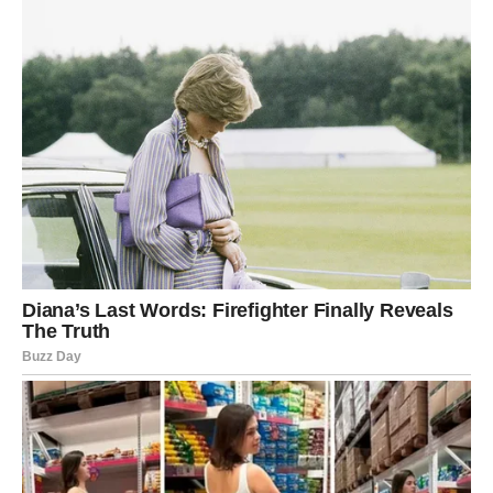
Utiha Uzrokovana Unutrašnjim Borbama
Osim emocionalne boli, ova žena se suočila i s osjećajem
krivice. Gubitak voljene osobe često donosi preispitivanje
vlastitih odluka.
Osjećaj nemoći
, koji je proizašao iz saznanja
da nije mogla spriječiti bol voljene osobe, dodatno je otežao
njen proces tugovanja. U trenucima osame, često se pitala:
“Da li sam mogla učiniti više?
Da li sam propustila znakove?” Ova pitanja nisu imala lako
rješenje, ali su odražavala duboku unutrašnju borbu koju je
nosila. Često bi provela noći razmišljajući o tome kako je
mogla drugačije reagovati, kako bi možda mogla izbjeći
gubitak. Ova introspekcija nije bila samo izvor boli, već je
također postala prilika za rast i preispitivanje sopstvenih
vrijednosti i prioriteta.