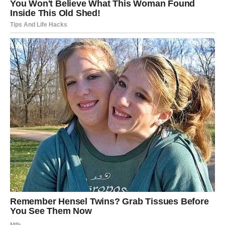
bore s sličnim izazovima.
Na kraju, važno je shvatiti da je
tuga prirodan proces
s kojim
se svako od nas mora suočiti. Otvoreno razgovarajući o
svojim osjećajima, bez obzira na to koliko bolni bili, možemo
pronaći put ka ozdravljenju. Iako putovanje kroz tugu može biti
teško i izazovno, prema naprijed vodi svjetlo nade i mogućnost
ponovnog pronalaska sreće.
Ova žena, sa svojim iskustvom, postala je simbol nade za
druge koji prolaze kroz slične gubitke, pokazujući da uz trud i
podršku možemo pronaći put do svjetlosti čak i u najtamnijim
vremenima. Njena priča nije samo njena, već univerzalna, jer
mnogi se suočavaju s tugom i pronalaze snagu u zajedništvu i
ljubavi koju dijele s drugima.
Ova otkrića nas podstiču da budemo otvoreni prema svojim