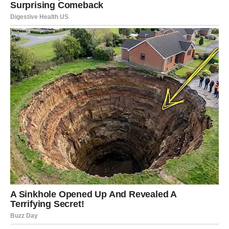
Uprkos izvanrednom uspehu, Milan je jednog dana odlučio da
se povuče iz muzičke industrije. Ova neočekivana odluka nije
bila rezultat umora ili nezadovoljstva, već dubokog
duhovnog
poziva
. Njegovo povlačenje bilo je pažljivo razmatrano,
prožeto refleksijom o stvarima koje su mu zaista važne.
Odlučio je da istraži duhovnu dimenziju svog postojanja,
provodeći vreme u manastirima i meditaciji, u potrazi za
unutrašnjim mirom.