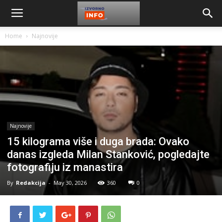
Home
Najnovije
Najnovije
15 kilograma više i duga brada: Ovako
danas izgleda Milan Stanković, pogledajte
fotografiju iz manastira
By
Redakcija
-
May 30, 2026
360
0