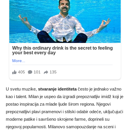
U svetu muzike,
stvaranje identiteta
često je jednako važno
kao i talent. Milan je uspeo da izgradi prepoznatljiv imidž koji je
postao inspiracija za mlade ljude širom regiona. Njegovi
prepoznatljivi plavi pramenovi i stilski odabir odeće, uključujući
moderne patike i savršeno skrojene farme, doprineli su
njegovoj popularnosti. Milanovo samopouzdanje na sceni i