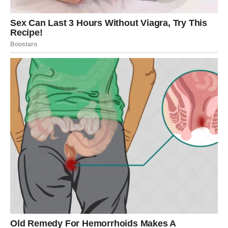
Njegov rad na sebi, kao i otvorenost o svojim borbama, samo
su dodatno pojačali njegovu povezanost s publikom.