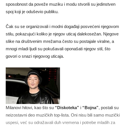
sposobnost da poveže muziku i modu stvorili su jedinstven
spoj koji je oduševio publiku.
Čak su se organizovali i modni događaji posvećeni njegovom
stilu, pokazujući koliko je njegov uticaj dalekosežan. Njegove
slike na društvenim mrežama često su postajale viralne, a
mnogi mladi ljudi su pokušavali oponašati njegov stil, što
govori o snazi njegovog uticaja.
Milanovi hitovi, kao što su
“Diskoteka”
i
“Bojna”
, postali su
neizostavni deo muzičkih top-lista. Oni nisu bili samo muzički
uspesi, već su odražavali duh vremena i potrebe mladih za