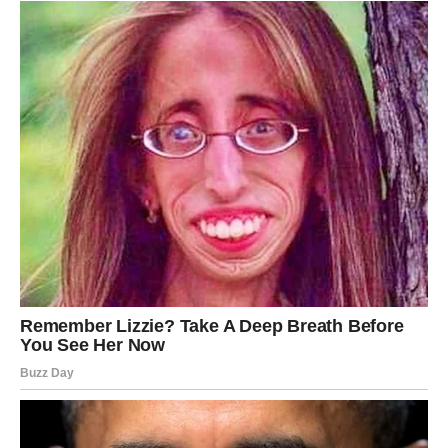
Ovo putovanje je izazvalo brojne spekulacije među njegovim
obožavaocima i medijima, a mnogi su se pitali hoće li se ikada
vratiti muzici. Milan je, međutim, bio odlučan u svojoj nameri
da pronađe dublji smisao svog života, što ga je odvelo na
putovanje koje je većinu ljudi zbunilo.
Milanov novi život, ispunjen duhovnim istraživanjem,