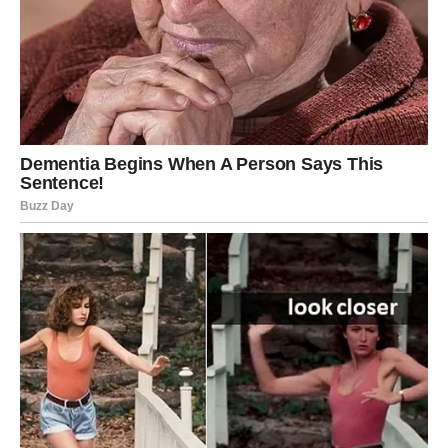
teže duhovnoj ravnoteži. Njegova priča o prelasku iz sveta
zabave u svet duhovnosti pokazuje da je moguće pronaći mir,
čak i u vremenima punim izazova. Prema izvorima iz medija,
Milanova transformacija postaje simbol borbe protiv
površinskih vrednosti koje savremeni svet često nameće.
Njegovi fanovi su inspirisani njegovim putovanjem i mnogi su
počeli da istražuju svoje vlastite duhovne puteve.
Učestvujući u duhovnim radionicama i seminarima, mnogi su
pronašli inspiraciju u njegovoj priči, što dodatno naglašava
njegov uticaj na društvo. Milanov put, koji je obeležen ličnim
preispitivanjem i otkrivanjem, postao je uzor mnogima koji se
suočavaju sličnim izazovima.
Milan Stanković je dokazao da prava snaga dolazi iznutra.
Njegovo putovanje od muzičke slave do duhovnog traganja
služi kao podsticaj mnogima da preispitaju svoj život i
prioritete. Njegova priča nas podseća da se pravi mir može