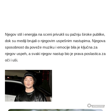
Njegov stil i energija na sceni privukli su pažnju široke publike,
dok su mediji brujali o njegovim uspešnim nastupima. Njegova
sposobnost da poveže muziku i emocije bila je ključna za
njegov uspeh, a svaki njegov nastup bio je prava poslastica za
oči i uši.