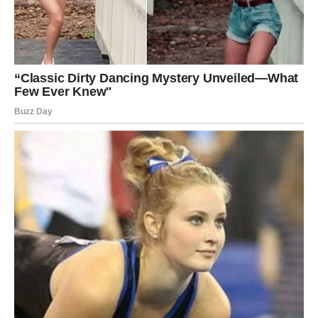
pronaći čak i kada se odlučimo za tišinu i introspekciju.
Milan je postao simbol nade i promene, ne samo za svoje
fanove, već i za sve koji teže dubljem razumevanju sebe i
svojih duhovnih potreba. Kako se njegov put nastavlja, mnogi
se pitaju kakve će promene doneti u njegovom umetničkom
izrazu u budućnosti. Hoće li se vratiti muzici sa novim
porukama ili će nastaviti da istražuje svet duhovnosti?
Samo vreme će pokazati, ali jedno je sigurno – Milanova priča
će nastaviti da inspiriše generacije koje dolaze, pokazujući da
je duhovna potraga jednako važna kao i materijalni uspesi u
životu.