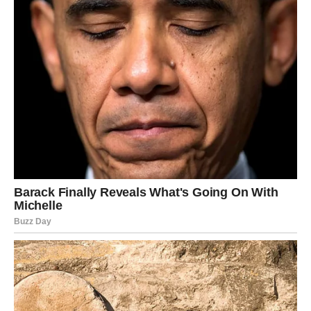
predstavljao je drastičan kontrast njegovoj prethodnoj karijeri.
Njegova transformacija bila je očigledna, ne samo u izgledu,
već i u načinu na koji je pristupao životu. Umesto blještavih
kostima i glamura, izabrao je jednostavniji i skromniji stil, koji je
odražavao njegovu novu filozofiju. Njegove objave na
društvenim mrežama često su uključivale misli o životu,
ljubavi i duhovnosti, što je dodatno naglasilo njegov preobražaj.