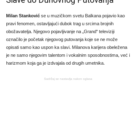
Milan Stanković
se u muzičkom svetu Balkana pojavio kao
pravi fenomen, ostavljajući dubok trag u srcima brojnih
obožavatelja. Njegovo pojavljivanje na „Grand“ televiziji
označilo je početak njegovog putovanja koje se ne može
opisati samo kao uspon ka slavi. Milanova karijera obeležena
je ne samo njegovim talentom i vokalnim sposobnostima, već i
harizmom koja ga je izdvajala od drugih umetnika.
Sadržaj se nastavlja nakon oglasa