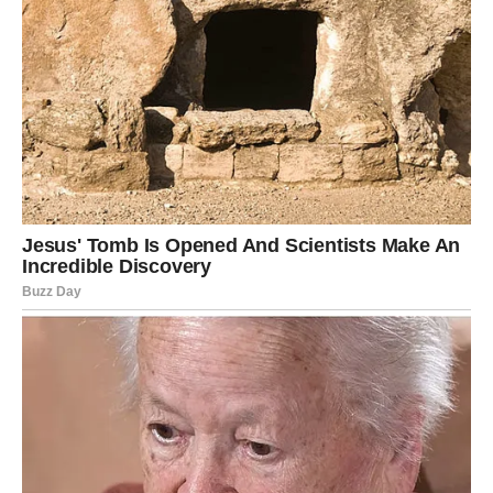
Na društvenim mrežama mogli su se videti njegovi novi,
opušteni stajlinzi, u udobnim trenirkama i bez šminke, što je
simbolizovalo njegov unutrašnji rad i potragu za dubljim
smislom. Ova promjena stila i načina razmišljanja nije bila
samo površinska, već je predstavljala duboku unutrašnju
transformaciju koja je inspirisala mnoge njegove fanove.
Danas, Milan Stanković predstavlja inspiraciju mnogima koji