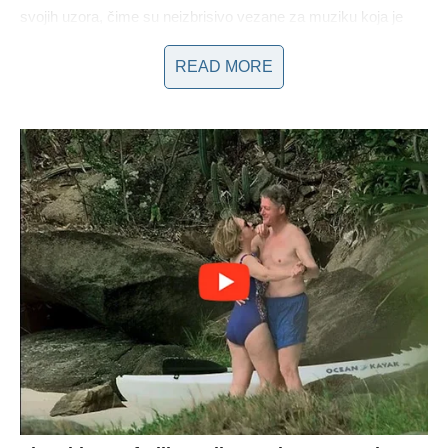
svojih uzora, čime su neizbrisivo vezane za muziku koja je
činila njihov svakodnevni život.
READ MORE
Ova porodična dimenzija dodatno naglašava koliko je muzika
važna ne samo za pojedinca, već i za cijele generacije. U
vremenu kada se umjetnost često doživljava kao prolazna,
ove umjetnice pokazuju da duboka povezanost s muzikom
može stvoriti trajne uspomene i veze koje nadilaze vrijeme.
Njihova iskrena svjedočanstva o odrastanju uz određene
muzičke uzore ne samo da pružaju uvid u njihov život, već
tudi pozivaju publiku da se prisjeti svojih ličnih inspiracija i
uticaja koji su im oblikovali put.