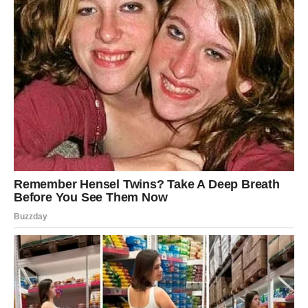
već i po stilu koji je oblikovao muzičku scenu. Njegove pjesme
su nezaobilazne na proslavama i koncertima, a tokom svoje
karijere uspješno je kombinovao tradicionalne muzičke
elemente s modernim zvukom, stvarajući jedinstveni stil.
Njegova autentičnost i energija na sceni čine ga
nezaboravnom ličnošću, a njegov talenat ostaje neosporan,
bez obzira na izazove kroz koje je prolazio u privatnom životu.
Ova pjevačica svojim postom nije samo podsjetila javnost na
važnost cijenjenja umjetnika koji su oblikovali našu mladost,
već je i poslala snažnu poruku da slava i popularnost nikada
ne bi trebale zaboraviti korijene. Trenuci kada je kao djevojčica
slušala njegove pjesme, maštala i pronalazila inspiraciju, sada
su dobili novu dimenziju kroz susret s osobom koja je ostavila
neizbrisiv trag na njenoj životnoj priči. Ovaj emotivni trenutak je
podsjetnik da uzori koje nosimo u srcu oblikuju naš put više
nego što često priznamo.