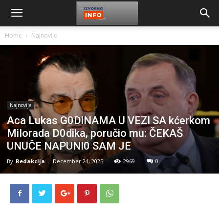
Home
Najnovije
Najnovije
Aca Lukas G0DlNAMA U VEZl SA kćerkom
MiIorada D0dika, poručio mu: ČEKAŠ
UNUČE NAPUNI0 SAM JE
By
Redakcija
-
December 24, 2025
2969
0