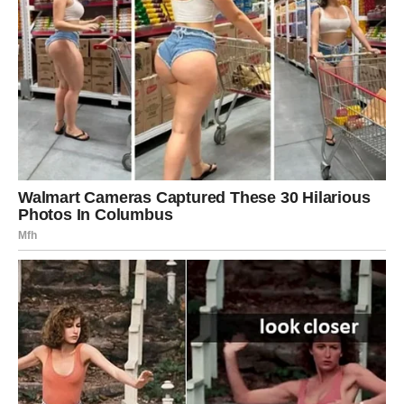
Zaključak: Muzika kao veza između
generacija
Na kraju, ova priča o emotivnom povezivanju i uspomenama
ne predstavlja samo ličnu refleksiju jedne umjetnice, već i širu
sliku o tome kako muzika može povezati generacije. Naša
veza s umjetnicima koji nas inspiriraju može oblikovati našu
karijeru i identitet, kao i način na koji doživljavamo svijet oko
nas. U vremenu kada je brzo zaboravljanje norma, važno je
sjetiti se onih koji su nas oblikovali i inspirirali, jer su oni često
osnovni kamenovi našeg umjetničkog identiteta. Ova priča
podsjeća na snagu muzike da oblikuje naše živote i veze,
stvarajući mostove između prošlosti i sadašnjosti.