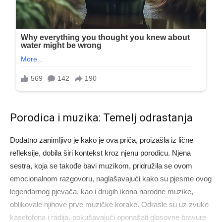
Porodica i muzika: Temelj odrastanja
Dodatno zanimljivo je kako je ova priča, proizašla iz lične
refleksije, dobila širi kontekst kroz njenu porodicu. Njena
sestra, koja se takođe bavi muzikom, pridružila se ovom
emocionalnom razgovoru, naglašavajući kako su pjesme ovog
legendarnog pjevača, kao i drugih ikona narodne muzike,
oblikovale njihove prve muzičke korake. Odrasle su uz zvuke
kasetofona i radija, pokušavajući oponašati glasovne bravure