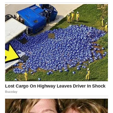
Izgled i percepcija u svijetu muzike
U ovom emotivnom razgovoru, sestra je otvorila i pitanje
ličnog izgleda, priznajući da je starija sestra oduvijek bila
prirodno lijepa, dok je ona često posezala za estetskim
tretmanima u nastojanju da ispravi nedostatke koje je osjećala.
Ovaj iskreni komentar oslikava koliko su ove umjetnice
otvorene prema javnosti, pokazujući da se iza glamura i
uspjeha često krije borba s vlastitim nesigurnostima. Njihova
sposobnost da dijele takve misli s publikom dodatno jača vezu
i stvara osjećaj zajedništva, pružajući obožavateljima priliku da
se poistovjete s njihovim životnim izazovima.
Umjetnost koja ostavlja trag
Umjetnik koji je inspirirao ovu emotivnu priču postao je ikona
svoje muzičke vrste, prepoznatljiv ne samo po svom glasu,