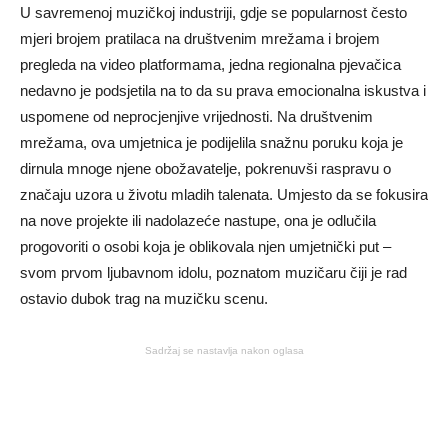
U savremenoj muzičkoj industriji, gdje se popularnost često
mjeri brojem pratilaca na društvenim mrežama i brojem
pregleda na video platformama, jedna regionalna pjevačica
nedavno je podsjetila na to da su prava emocionalna iskustva i
uspomene od neprocjenjive vrijednosti. Na društvenim
mrežama, ova umjetnica je podijelila snažnu poruku koja je
dirnula mnoge njene obožavatelje, pokrenuvši raspravu o
značaju uzora u životu mladih talenata. Umjesto da se fokusira
na nove projekte ili nadolazeće nastupe, ona je odlučila
progovoriti o osobi koja je oblikovala njen umjetnički put –
svom prvom ljubavnom idolu, poznatom muzičaru čiji je rad
ostavio dubok trag na muzičku scenu.
Sadržaj se nastavlja nakon oglasa