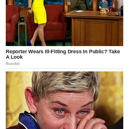
Kraj Putovanja: Osećaj Zaštićenosti i
Pripadnosti
Kada je ponovo otvorila oči, pred njom se ukazao prizor
svetosti: ikona Svetog Vasilija blistala je na stijeni, dok je iznad
nje svijetlio bijeli križ. Ovaj trenutak donio je nevjerojatan mir i
osjećaj zaštite. U tom trenutku, shvatila je da je mjesto pod
zaštitom Svetog Vasilija, i da čak i iz teške i suve stene može
izrasti nežan cvijet. Ova transformacija nije samo obogatila
njen duhovni život, već joj je dala snagu da se suoči s
izazovima svakodnevnog života. Osećaj sigurnosti i podrške
koji je osjetila pod svetinjom ostavio je trajne posljedice na
njenu dušu i život.
Žena je napustila Ostrog s novom snagom i vjerom, duboko
uvjerena da svako putovanje, fizičko ili duhovno, može donijeti
neizmjerne koristi. Njena priča je svjedočanstvo o moći vjere,