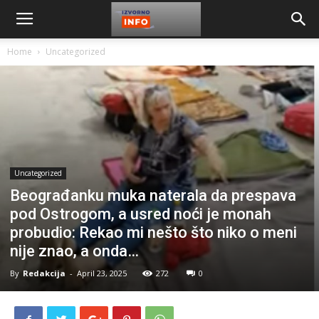
Home
Uncategorized
Uncategorized
Beograđanku muka naterala da prespava
pod Ostrogom, a usred noći je monah
probudio: Rekao mi nešto što niko o meni
nije znao, a onda…
By
Redakcija
-
April 23, 2025
272
0