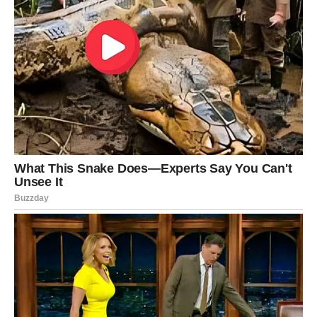
višeg. Tu je shvatila da duh zajedništva i ljubavi može stvarati
nevjerovatne veze među ljudima, bez obzira na njihove životne
priče.
Susret s Monahom: Tajna Inspiracija
Kada je naposljetku zaspala, probudila ju je hladnoća. U
polusnu je ugledala monaha koji je stajao iznad nje s
osmijehom. Njegovo pitanje o tome da li piše pjesme bilo je
iznenađujuće, jer je to bila njena tajna, njena unutarnja borba.
Klimnula je glavom, a on je tražio da čuje jednu. U trenutku
inspiracije, izrecitovala je pjesmu proisteklu iz vlastite boli.
Monah se pomolio za nju, a taj trenutak je ostao duboko
urezan u njenoj duši. Ovaj susret je bio dokaz da su duhovni
vođe često u mogućnosti da prepoznaju ono što se skriva
ispod površine i daju podršku onima koji su spremni da
podijele svoje unutarnje borbe.