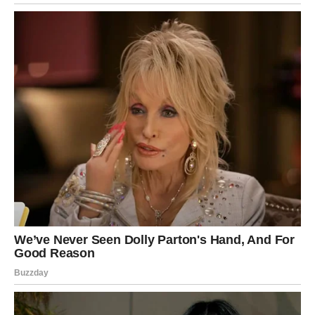
Uspon do Gornjeg manastira bio je izazovan, posebno za
nekoga ko je naviknut na sjedilački način života. Ipak, uz
podršku novouspostavljenih prijateljica, uspjele su da se popnu
do cilja. Stepenište kroz šumu bilo je izazovno, ali u isto
vrijeme i zadivljujuće. Priroda je bila očaravajuća, a miris
borovih stabala dodatno je pojačavao osjećaj duhovne
ushićenosti. Kada su konačno stigle, dočekao ih je prizor
stotina vjernika koji su željeli provesti noć pod svetinjom. U
tom trenutku, žena je osjetila duboku povezanost sa drugim
ljudima, svima koji su dijelili isto duhovno iskustvo, što je
dodatno učvrstilo njen osjećaj pripadnosti.
Moć Isceljenja: Duhovna Transformacija
Nakon što su pronašle mjesto za spavanje, žene su se
pridružile redu za celivanje moštiju Svetog Vasilija. Čekajući na
suncu, žena je osjetila glavobolju koja se pojačavala, ali u