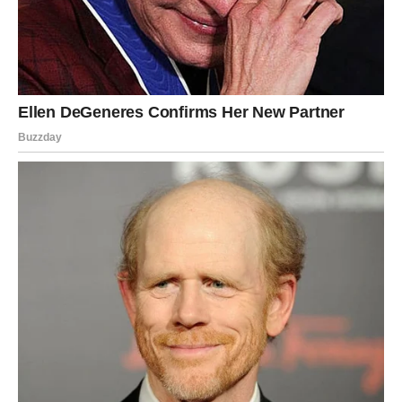
ljubavi i zajedništva, a njen susret s monahom ostao je trajna
inspiracija za njenu budućnost. Ova avantura u Ostrogu je bila
više od putovanja — bila je to istinska transformacija, nova
perspektiva na život i otkriće vlastite snage. Uspjela je pronaći
svoj put kroz izazove, a sada je sretna da može dijeliti ovu
priču kako bi inspirirala druge da se suoče sa svojim
unutarnjim demonima i kroče prema svjetlijoj budućnosti.