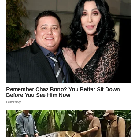
trenutku kada je dotakla mošti, sve je nestalo. Mir i lakoća su
je obuzeli, a osjećaj ispunjenosti i spokoja bio je neizmjeran.
Ovaj trenutak je bio prekretnica koja ju je podsjetila na važnost
vjere i snagu duhovnosti. Moglo bi se reći da je u tom trenutku
osjetila kako se njezina duša otvara, oslobađajući se tereta
svakodnevnih briga.
Veče Pod Svetinjom: Duhovna
Povezanost i Inspiracija
Tokom večeri, žena je provodila vrijeme s novim prijateljicama,
diveći se dobroti monaha i mladića koji su pružali pomoć
svima u potrebi. Dijelili su svetu vodu, osveštano ulje, i nudili
duhovnu podršku onima koji su željeli da se ispovjeste ili mole.
Iako su planirali rano otići na spavanje, žena je osjećala
neodoljivu potrebu da se vraća u blizinu pećine manastira, ne
mogući da se odvoji od osjećaja svetosti i prisutnosti nečeg