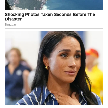
uzdizao iznad planina. Njena duša je bila ispunjena radošću, ali
i strahom pred nepoznatim. U trenutku kada su stigli do donjeg
manastira, putnici su se suočili s izborom: penjati se pješke ili
nastaviti vožnjom. Ona je izabrala uspon, motivisana
potrebom da doživi svaki trenutak ovog duhovnog putovanja,
svjesna da će trud donijeti neizmjernu nagradu.