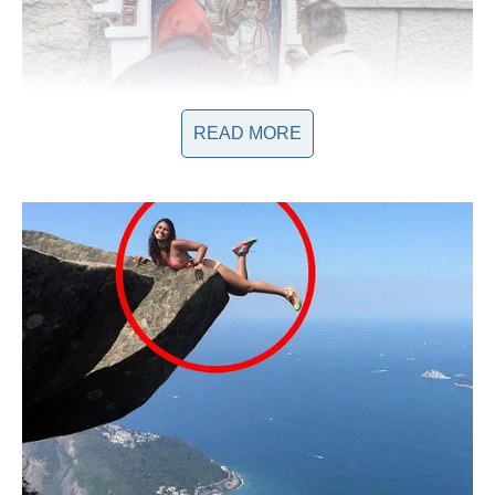
READ MORE
Putovanje Ka Ostrogu: Emocije i
Očekivanja
Putovanje je započelo u večernjim satima, a vožnja mini-
busom ka Ostrogu bila je prepuna uzbuđenja i iščekivanja.
Kako su se penjali uz krivudave puteve, žena je osjećala kako
je obuzima
val emocija
pri pogledu na manastir koji se