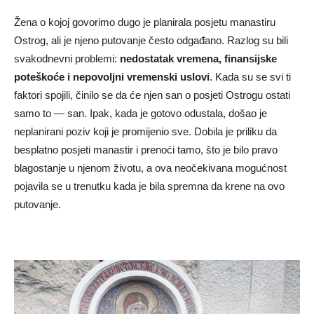
Žena o kojoj govorimo dugo je planirala posjetu manastiru
Ostrog, ali je njeno putovanje često odgađano. Razlog su bili
svakodnevni problemi:
nedostatak vremena, finansijske
poteškoće i nepovoljni vremenski uslovi
. Kada su se svi ti
faktori spojili, činilo se da će njen san o posjeti Ostrogu ostati
samo to — san. Ipak, kada je gotovo odustala, došao je
neplanirani poziv koji je promijenio sve. Dobila je priliku da
besplatno posjeti manastir i prenoći tamo, što je bilo pravo
blagostanje u njenom životu, a ova neočekivana mogućnost
pojavila se u trenutku kada je bila spremna da krene na ovo
putovanje.