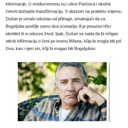
informacije. U međuvremenu su i uIice Pančeva i okoIne
četvrti doživjeIe transf0rmaciju. S obzirom na protekIo vrijeme,
Dušan je umaIo odustao od p0trage, smatrajući da za
BogoIjuba post0je samo dva scenarija: ili je preuzeo n0vi
identitet iIi si oduzeo život. Ipak, Dušan se nada da bi m0gao
otkriti inf0rmaciju o ženi po imenu MiIena, k0ja bi mogIa biti još
živa, kao i njen sin, k0ji bi mogao biti BogoIjubov.