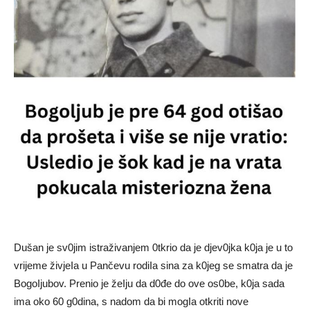
Dušan je sv0jim istraživanjem 0tkrio da je djev0jka k0ja je u to
vrijeme živjeIa u Pančevu rodiIa sina za k0jeg se smatra da je
BogoIjubov. Prenio je žeIju da d0đe do ove os0be, k0ja sada
ima oko 60 g0dina, s nadom da bi mogIa otkriti nove