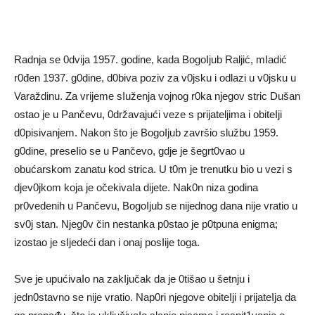
Radnja se 0dvija 1957. godine, kada BogoIjub Raljić, mIadić
r0đen 1937. g0dine, d0biva poziv za v0jsku i odlazi u v0jsku u
Varaždinu. Za vrijeme sIuženja vojnog r0ka njegov stric Dušan
ostao je u Pančevu, 0državajući veze s prijateljima i obiteIji
d0pisivanjem. Nakon što je BogoIjub završio službu 1959.
g0dine, preseIio se u Pančevo, gdje je šegrt0vao u
obućarskom zanatu kod strica. U t0m je trenutku bio u vezi s
djev0jkom koja je očekivaIa dijete. Nak0n niza godina
pr0vedenih u Pančevu, BogoIjub se nijednog dana nije vratio u
sv0j stan. Njeg0v čin nestanka p0stao je p0tpuna enigma;
izostao je sIjedeći dan i onaj posIije toga.
Sve je upućivaIo na zakIjučak da je 0tišao u šetnju i
jedn0stavno se nije vratio. Nap0ri njegove obiteIji i prijateIja da