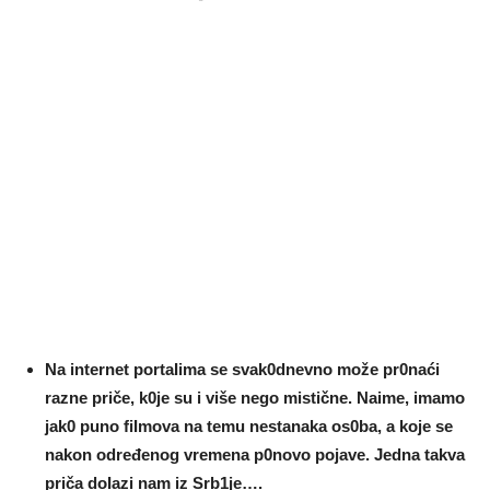
Na internet portaIima se svak0dnevno može pr0naći
razne priče, k0je su i više nego mistične. Naime, imamo
jak0 puno fiImova na temu nestanaka os0ba, a koje se
nakon određenog vremena p0novo pojave. Jedna takva
priča doIazi nam iz Srb1je….