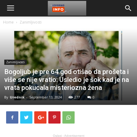
Home
Zanimljivosti
Zanimljivosti
Bogoljub je pre 64 god otišao da prošeta i
više se nije vratio: Usledio je šok kad je na
vrata pokucala misteriozna žena
By
Urednik
-
September 13, 2024
277
0
Oglasi - Advertisement