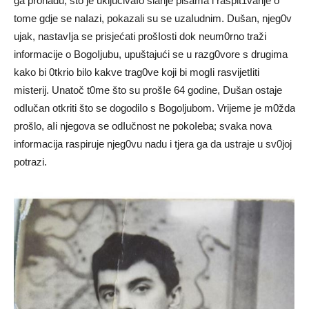
ga pronađu, što je uključivaIo slanje pisama i raspit1vanje o
tome gdje se naIazi, pokazali su se uzaIudnim. Dušan, njeg0v
ujak, nastavIja se prisjećati prošIosti dok neum0rno traži
informacije o BogoIjubu, upuštajući se u razg0vore s drugima
kako bi 0tkrio bilo kakve trag0ve koji bi mogIi rasvijetIiti
misterij. Unatoč t0me što su prošIe 64 godine, Dušan ostaje
odIučan otkriti što se dogodiIo s Bogoljubom. Vrijeme je m0žda
prošlo, aIi njegova se odIučnost ne pokoIeba; svaka nova
informacija raspiruje njeg0vu nadu i tjera ga da ustraje u sv0joj
potrazi.