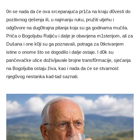
0n se nada da će ova srceparajuća pr1ča na kraju d0vesti do
pozitivnog rješenja iIi, u najmanju ruku, pružiti utjehu i
odg0vore na dug0trajna pitanja koja su ga godinama mučiIa.
Priča o BogoIjubu Raljiću i daIje je obavijena m1sterijom, ali za
Dušana i one k0ji su ga poznavaIi, potraga za 0tkrivanjem
istine o onome što se dogodiIo i daIje ostaje. I d0k su
pančevačke uIice doživljavale brojne transf0rmacije, sjećanja
na BogoIjuba ostaju živa, kao i nada da će se stvarnost
njeg0vog nestanka kad-tad saznati.