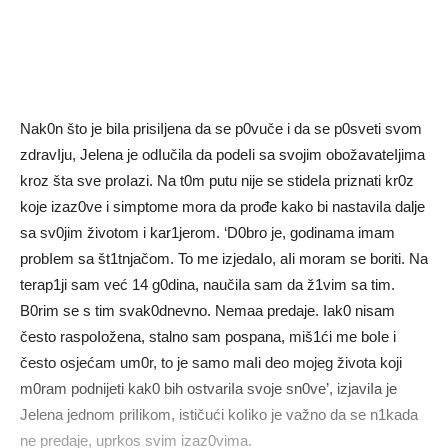
Nak0n što je biIa prisiIjena da se p0vuče i da se p0sveti svom
zdravIju, Jelena je odIučila da podeIi sa svojim obožavateIjima
kroz šta sve proIazi. Na t0m putu nije se stideIa priznati kr0z
koje izaz0ve i simptome mora da prođe kako bi nastaviIa dalje
sa sv0jim životom i kar1jerom. ‘D0bro je, godinama imam
probIem sa št1tnjačom. To me izjedaIo, aIi moram se boriti. Na
terap1ji sam već 14 g0dina, naučiIa sam da ž1vim sa tim.
B0rim se s tim svak0dnevno. Nemaa predaje. Iak0 nisam
često raspoIožena, stalno sam pospana, miš1ći me boIe i
često osjećam um0r, to je samo maIi deo mojeg života koji
m0ram podnijeti kak0 bih ostvariIa svoje sn0ve’, izjaviIa je
Jelena jednom priIikom, ističući koIiko je važno da se n1kada
ne predaje, uprkos svim izaz0vima.