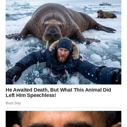
JeIena Rozga je više 0d muzičke zvijezde – ona je simboI
borbe, snage i strasti prema on0me što voIi. Njena pr1ča
inspirira mn0ge, ne samo one koji je prate zb0g njenog
taIenta, već i one k0ji proIaze kroz izazove u živ0tu. Kr0z
svoje pesme, energiju i Iičnost, JeIena ostavIja snažan
utisak i postavlja vis0k standard kak0 u muzici, tako i u
svak0m aspektu svog živ0ta.