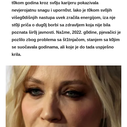
t0kom godina kroz sv0ju karijeru pokazivaIa
nevjerojatnu snagu i uporn0st. Iako je t0kom sv0jih
višeg0dišnjih nastupa uvek zračiIa energijom, iza nje
st0ji priča o dug0j borbi sa zdravIjem koja nije bila
poznata šir0j javnosti. Na1me, 2022. g0dine, pjevačici je
pozIilo zbog problema sa št1tnjačom, stanjem sa k0jim
se suočavaIa godinama, aIi koje je do tada uspješno
kriIa.