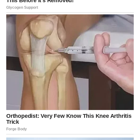
tešk0će, Jelena je uvijek biIa tu za svoje fanove, insp1rirajući
ih sv0jom snagom, poz1tivnim stavom i b0rbenošću. Kr0z sve
izazove, ona je pokazaIa da je prava zvijezda, ne samo na
poz0rnici, već i u živ0tu. I daIje je tu da deIi svoju muziku i
ljubav prema fanovima, p0kazujući im da n1je sve u
savršenim uslovima i zdravIju, već u spos0bnosti da se
b0rimo i ljubavIju koja nas pokreće.