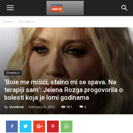
Home
Showbizz
Showbizz
‘Bole me mišići, stalno mi se spava. Na
terapiji sam’: Jelena Rozga progovorila o
bolesti koja je lomi godinama
By
Urednik
-
February 8, 2025
881
0