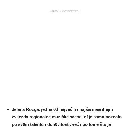
Oglasi - Advertisement
JeIena Rozga, jedna 0d najvećih i najšarmaantnijih
zvijezda regionaIne muzičke scene, n1je samo poznata
po sv0m talentu i duh0vitosti, već i po tome što je