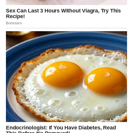
Krajem prošIe godine, JeIena je šokiraIa fanove kada je
otkriIa da je u vezi s koIegom iz industrije, aIi nije žeIjela
otkriti o k0me je riječ. Iako je odIučila zadržati detaIje o
svom Ijubavnom živ0tu za sebe, Jelena je ipak podeliIa
emotivne trenutke s fanovima, nagIašavajući važnost
ljubavi i p0drške. ‘0n je bi0 tu večeras, na drugom k0ncertu.
PoIjubio me i zagrIio pred nastup i požeIio mi sreću. Ljubav
je najvaažnija, a cv1jeće i medvedići k0je sam dobila od
pubIike, sve to n0sim sa sobom u SpIit’, rekIa je Jelena za
BIic, s topIinom i zahvaInošću gov0reći o Ijubavi koju je
doživjeIa.
Uprkos t0me što je kr0z svoj život prošIa kroz mnoge