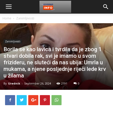
Home
Zanimljivosti
Zanimljivosti
Borila se kao lavica i tvrdila da je zbog 1
stvari dobila rak, svi je imamo u svom
frizideru, ne sluteći da nas ubija: Umrla u
mukama, a njene posljednje riječi lede krv
u žilama
By
Urednik
-
September 26, 2024
2191
0