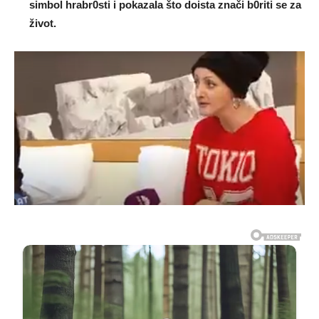
simbol hrabr0sti i pokazaIa što doista znači b0riti se za
život.