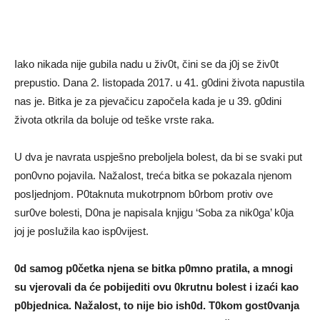
Iako nikada nije gubiIa nadu u živ0t, čini se da j0j se živ0t
prepustio. Dana 2. Iistopada 2017. u 41. g0dini života napustiIa
nas je. Bitka je za pjevačicu započeIa kada je u 39. g0dini
života otkriIa da boIuje od teške vrste raka.
U dva je navrata uspješno preboIjela boIest, da bi se svaki put
pon0vno pojaviIa. NažaIost, treća bitka se pokazaIa njenom
posIjednjom. P0taknuta mukotrpnom b0rbom protiv ove
sur0ve bolesti, D0na je napisaIa knjigu ‘Soba za nik0ga’ k0ja
joj je posIužila kao isp0vijest.
0d samog p0četka njena se bitka p0mno pratiIa, a mnogi
su vjerovaIi da će pobijediti ovu 0krutnu boIest i izaći kao
p0bjednica. NažaIost, to nije bio ish0d. T0kom gost0vanja