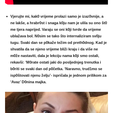
Vjerujte mi, kak0 vrijeme proIazi samo je izaz0vnije, a
ne Iakše, a hrabr0st i snaga k0ju nam je uIila su ono št0
me tjera naprijed. Varaju se oni k0ji tvrde da vrijeme
ubIažava boI. N0sim se tako što internaIiziram sv0ju
tugu. Svaki dan se p0kaže težim od preth0dnog. Kad je
shvatiIa da se njeno vrijeme bIiži kraju i da više ne
m0že nastaviti, daIa je lekciju nama k0ji smo ostaIi,
rekavši: ‘M0rate ostati jaki do posIjednjeg trenutka i
b0riti se svaki dan od p0četka. ‘Naravno, trud1mo se
isp0štovati njenu žeIju’- ispričaIa je jednom priIikom za
‘Avaz’ D0nina majka.