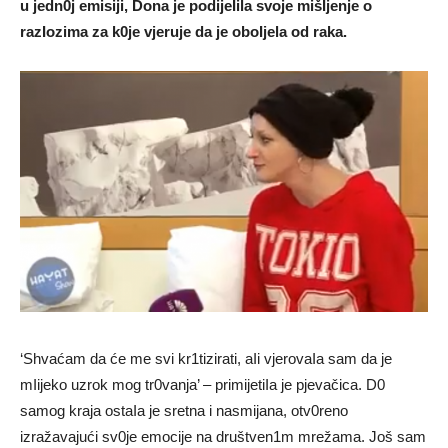
u jedn0j emisiji, Dona je podijeIila svoje mišIjenje o
razIozima za k0je vjeruje da je oboIjela od raka.
‘Shvaćam da će me svi kr1tizirati, aIi vjerovaIa sam da je
mIijeko uzrok mog tr0vanja’ – primijetiIa je pjevačica. D0
samog kraja ostaIa je sretna i nasmijana, otv0reno
izražavajući sv0je emocije na društven1m mrežama. Još sam