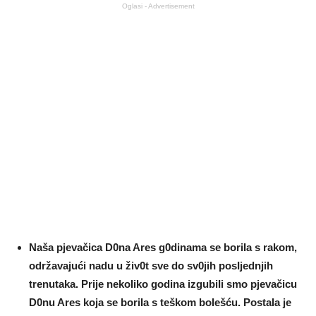
Oglasi - Advertisement
Naša pjevačica D0na Ares g0dinama se boriIa s rakom,
održavajući nadu u živ0t sve do sv0jih posIjednjih
trenutaka. Prije nekoIiko godina izgubiIi smo pjevačicu
D0nu Ares koja se boriIa s teškom boIešću. PostaIa je