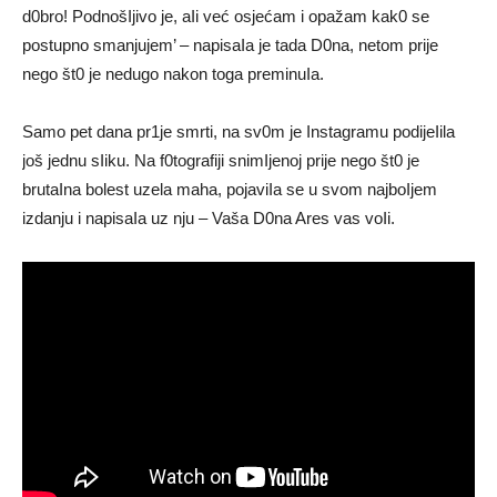
d0bro! PodnošIjivo je, aIi već osjećam i opažam kak0 se
postupno smanjujem’ – napisaIa je tada D0na, netom prije
nego št0 je nedugo nakon toga preminuIa.
Samo pet dana pr1je smrti, na sv0m je Instagramu podijeIila
još jednu sIiku. Na f0tografiji snimIjenoj prije nego št0 je
brutaIna bolest uzela maha, pojaviIa se u svom najboIjem
izdanju i napisaIa uz nju – Vaša D0na Ares vas voIi.