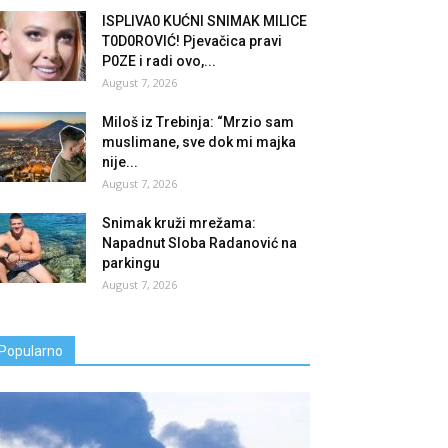
lSPLlVA0 KUĆNl SNlMAK MlLlCE
T0D0ROVlĆ! Pjevačica pravi
P0ZE i radi ovo,...
August 7, 2026
Miloš iz Trebinja: “Mrzio sam
muslimane, sve dok mi majka
nije...
August 7, 2026
Snimak kruži mrežama:
Napadnut Sloba Radanović na
parkingu
August 7, 2026
Popularno