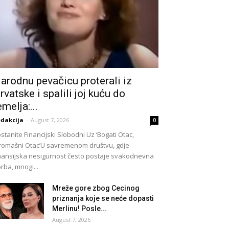
arodnu pevačicu proterali iz
rvatske i spalili joj kuću do
emelja:...
dakcija
-
August 7, 2026
0
stanite Financijski Slobodni Uz ‘Bogati Otac,
romašni Otac’U savremenom društvu, gdje
nansijska nesigurnost često postaje svakodnevna
rba, mnogi...
Mreže gore zbog Cecinog
priznanja koje se neće dopasti
Merlinu! Posle...
August 7, 2026