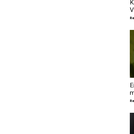
K
V
Re
E
m
Re