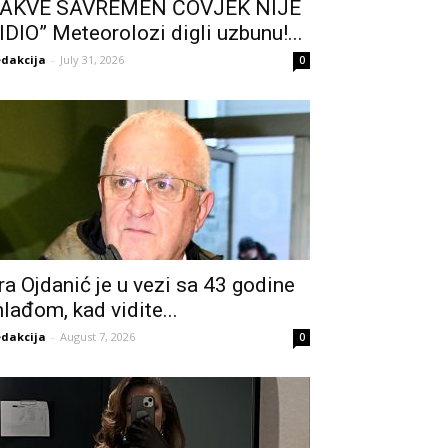
AKVE SAVREMEN ČOVJEK NIJE
IDIO” Meteorolozi digli uzbunu!...
dakcija
-
July 31, 2026
0
ra Ojdanić je u vezi sa 43 godine
lađom, kad vidite...
dakcija
-
August 7, 2026
0