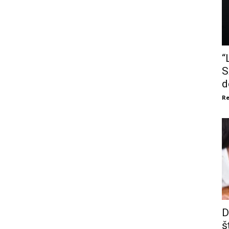
“
S
d
Re
D
š