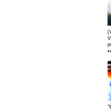
(
V
p
Re
“