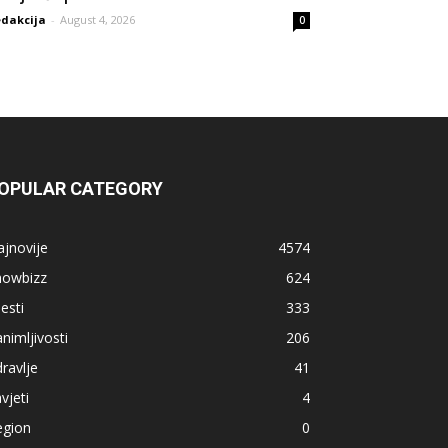
dakcija
-
August 4, 2026
0
OPULAR CATEGORY
jnovije
4574
howbizz
624
jesti
333
nimljivosti
206
ravlje
41
vjeti
4
egion
0