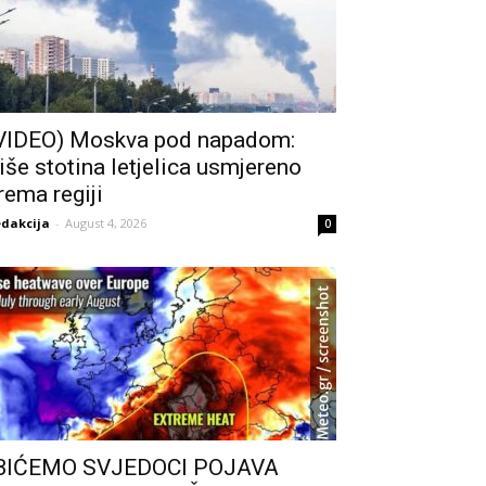
VIDEO) Moskva pod napadom:
iše stotina letjelica usmjereno
rema regiji
dakcija
-
August 4, 2026
0
BIĆEMO SVJEDOCI POJAVA