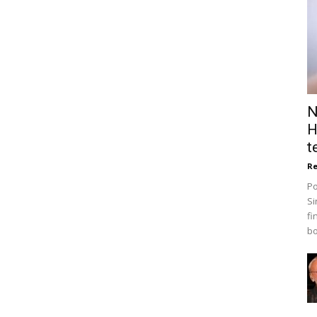
N
H
t
Re
Po
Si
fi
bo