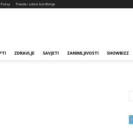
 Policy
Pravila i uslovi korištenja
PTI
ZDRAVLJE
SAVJETI
ZANIMLJIVOSTI
SHOWBIZZ