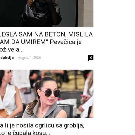
LEGLA SAM NA BETON, MISLILA
AM DA UMIREM” Pevačica je
oživela...
dakcija
-
August 1, 2026
0
a li je nosila ogrlicu sa groblja,
to je čupala kosu...