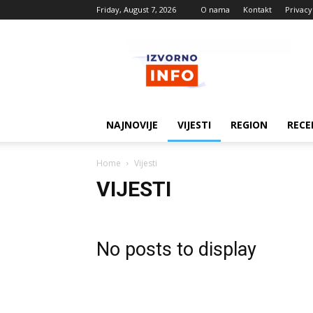
Friday, August 7, 2026
O nama
Kontakt
Privacy
Izvorne
vijesti
NAJNOVIJE
VIJESTI
REGION
RECE
Home
Vijesti
VIJESTI
No posts to display