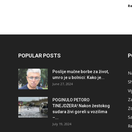
Re
POPULAR POSTS
P
Poslije mučne borbe za život,
Na
umro je u bolnici: Kako je...
S
June 27, 2024
Vi
Za
POGINULO PETORO
TINEJDŽERA! Nakon žestokog
Zd
sudara živi goreli u vozilima
Sa
–...
July 19, 2024
R