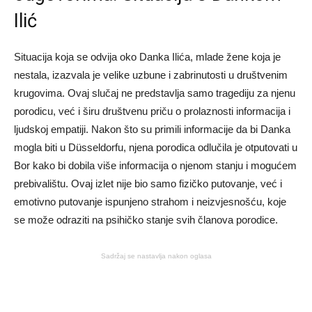
Ilić
Situacija koja se odvija oko Danka Ilića, mlade žene koja je
nestala, izazvala je velike uzbune i zabrinutosti u društvenim
krugovima. Ovaj slučaj ne predstavlja samo tragediju za njenu
porodicu, već i širu društvenu priču o prolaznosti informacija i
ljudskoj empatiji. Nakon što su primili informacije da bi Danka
mogla biti u Düsseldorfu, njena porodica odlučila je otputovati u
Bor kako bi dobila više informacija o njenom stanju i mogućem
prebivalištu. Ovaj izlet nije bio samo fizičko putovanje, već i
emotivno putovanje ispunjeno strahom i neizvjesnošću, koje
se može odraziti na psihičko stanje svih članova porodice.
Sadržaj se nastavlja nakon oglasa