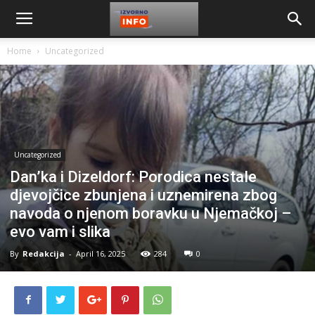
Home
Uncategorized
Uncategorized
Dan’ka i Dizeldorf: Porodica nestaIe
djevojčice zbunjena i uznemirena zbog
navoda o njenom boravku u Njemačkoj –
evo vam i slika
By
Redakcija
-
April 16, 2025
284
0