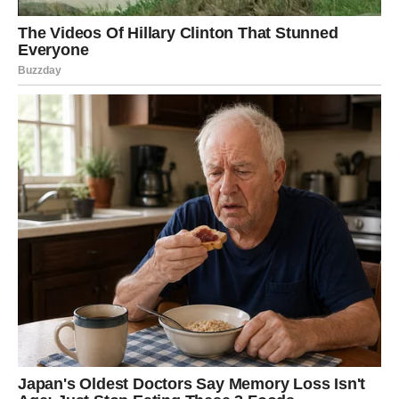
Mioš Ilić je naglasio da nisu primili nikakvu zvaničnu obavijest
ili dopis koji bi potvrdio navode o Dankinom stanju. “Mediji drže
sve informacije, ali mi nismo dobili ništa direktno”, kazao je,
ističući koliko je situacija frustrirajuća.
Ovaj nedostatak jasnih
informacija ostavlja porodicu u stanju nesigurnosti.
“Na
Facebook profilu patera Dejana Draganića primijetili smo da je
podijelio izjavu koja sugerira da se Danka nalazi u Njemačkoj,
ali se ne želimo previše oslanjati na to”, dodaje Mioš. Ova
situacija također ukazuje na važnost komunikacije između
porodica nestalih i relevantnih institucija. U trenutku kada je
potrebna brzo i tačno informisanje, nesigurnost može dodatno
pogoršati ionako stresnu situaciju.