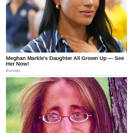
razjašnjavanju ovog slučaja i donijeti mir porodici Ilić. Ova
situacija također postavlja važna pitanja o tome kako se
društvo odnosi prema nestalim osobama i njihovim
porodicama, naglašavajući potrebu za većom osjetljivošću i
podrškom u trenucima krize.