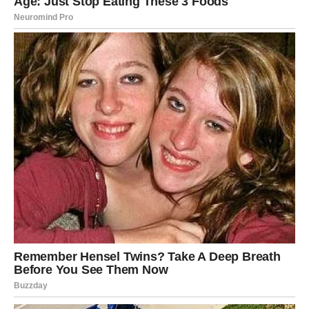
Posjet Dankinoj baki: Potvrda
zabrinutosti
Nakon razgovora s Dankinim ocem, ekipa je odlučila posjetiti i
Dankinu baku. Ova posjeta donijela je dodatne slojeve
zabrinutosti. Baka, vidno uznemirena, izjavila je da niti ona nije
primila nikakve službene obavijesti ili informacije o njenoj
unuci. U nedostatku bilo kakvih konkretnih informacija,