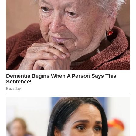
neprovjerene, porodica se suočila s dodatnim stresom. Na
društvenim mrežama, mnogi ljudi su dijelili informacije bez
provjere, što je doprinijelo širenju straha i panike, dok je
porodici bilo potrebno nešto posve suprotno – jasnoća i
podrška.
Zaključak: Potraga za istinom
Kako se situacija razvija, porodica Ilić ostaje u potrazi za
odgovorima, nadajući se da će se Danka uskoro vratiti.
Njihova priča je podsjetnik na to kako nestanci utiču ne samo
na pojedince, već i na njihove porodice i širu zajednicu. U
ovako teškim vremenima,
podrška zajednice
i medija može
igrati ključnu ulogu u pronalaženju istine i vraćanju nestalih.
Mediji, kao i društvene mreže, mogu biti od pomoći, ali samo
ako se koriste odgovorno. Nadamo se da će se uskoro
pronaći neka konkretna informacija koja će pomoći u