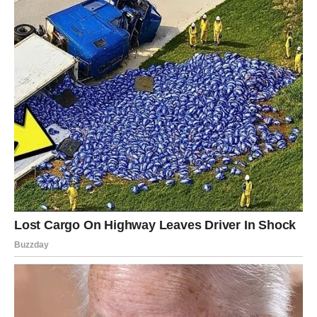
porodica se našla u stanju zbunjenosti, a informacije koje su
dobivali iz medija činile su se površnim i nedovoljno
pouzdanim. Baka je s tugom govorila o Danki, sjećajući se
svih lijepih trenutaka provedenih zajedno. “Ona je bila vesela i
puna života. Ne mogu vjerovati da se ovo događa,” govorila je
s očima punim suza.
Medijska pažnja i društvene mreže
U savremenom društvu, društvene mreže igraju ključnu ulogu
u širenju informacija, ali također mogu dovesti do
dezinformacija. Porodica Ilić suočava se s izazovom
razlikovanja između istinitih informacija i glasina koje se šire
putem društvenih mreža.
Društvene mreže su često
dvostruki mač
, jer dok mogu pomoći u širenju informacija,
također mogu stvoriti dodatnu konfuziju i strah. S obzirom na
to da su mnoge informacije koje su do njih dolazile bile