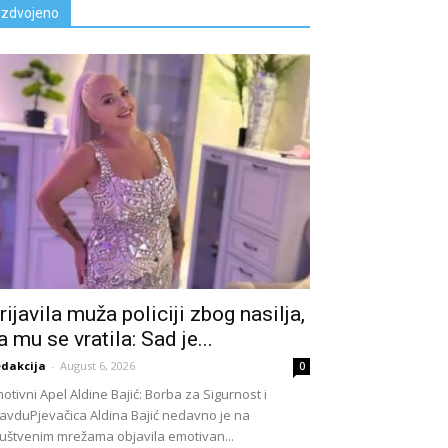
Izdvojeno
rijavila muža policiji zbog nasiIja,
a mu se vratila: Sad je...
dakcija
-
August 6, 2026
0
otivni Apel Aldine Bajić: Borba za Sigurnost i
avduPjevačica Aldina Bajić nedavno je na
uštvenim mrežama objavila emotivan...