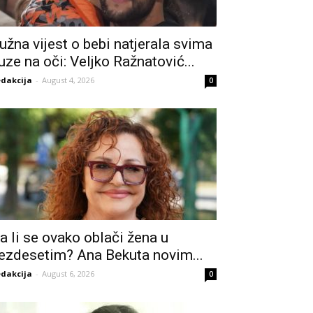
užna vijest o bebi natjerala svima
uze na oči: Veljko Ražnatović...
dakcija
-
August 4, 2026
0
a li se ovako oblači žena u
ezdesetim? Ana Bekuta novim...
dakcija
-
August 6, 2026
0