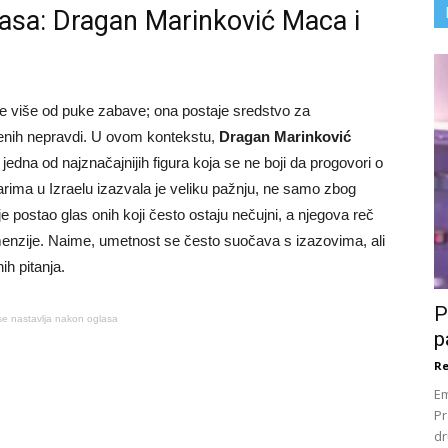
asa: Dragan Marinković Maca i
e više od puke zabave; ona postaje sredstvo za
tvenih nepravdi. U ovom kontekstu,
Dragan Marinković
jedna od najznačajnijih figura koja se ne boji da progovori o
ima u Izraelu izazvala je veliku pažnju, ne samo zbog
e postao glas onih koji često ostaju nečujni, a njegova reč
enzije. Naime, umetnost se često suočava s izazovima, ali
ih pitanja.
P
se nastavlja nakon oglasa
p
Re
Em
Pr
dr