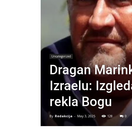
Uncategorized
Dragan Marink
Izraelu: Izgle
rekla Bogu
By
Redakcija
-
May 3, 2025
128
0