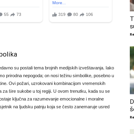
T
s
Re
bolika
nedavno su postali tema brojnih medijskih izveštavanja. Iako
amo prirodna nepogoda; on nosi težinu simbolike, posebno u
estine. Ovi požari, uzrokovani kombinacijom vremenskih
ra za šire sukobe u toj regiji. U ovom trenutku, kada su se
 postaje ključna za razumevanje emocionalne i moralne
D
dsjetnik na ljudsku patnju koja se često zanemaruje usred
š
Re