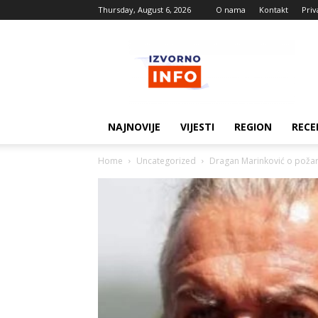
Thursday, August 6, 2026
O nama
Kontakt
Priv
Izvorne
vijesti
NAJNOVIJE
VIJESTI
REGION
RECE
Home
Uncategorized
Dragan Marinković o požari