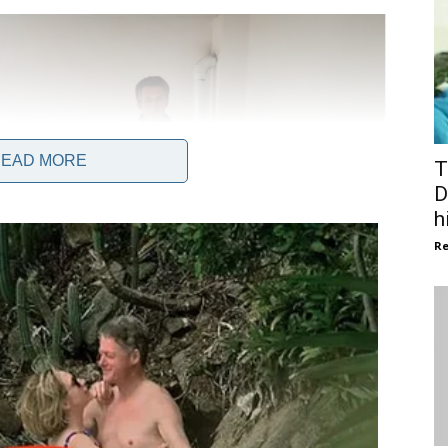
EAD MORE
T
D
h
Re