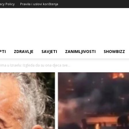
acy Policy
Pravila i uslovi korištenja
PTI
ZDRAVLJE
SAVJETI
ZANIMLJIVOSTI
SHOWBIZZ
ma u Izraelu: Izgleda da su ona djeca sve...