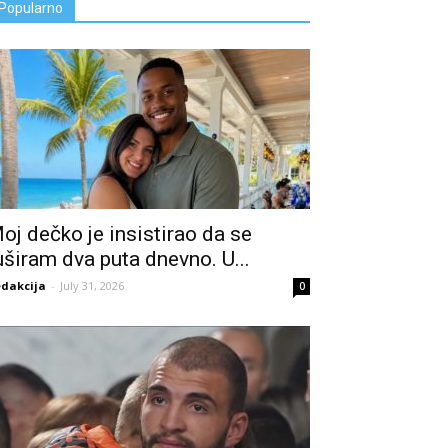
Popularno
oj dečko je insistirao da se
uširam dva puta dnevno. U...
dakcija
-
July 31, 2026
0