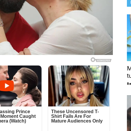
M
t
Re