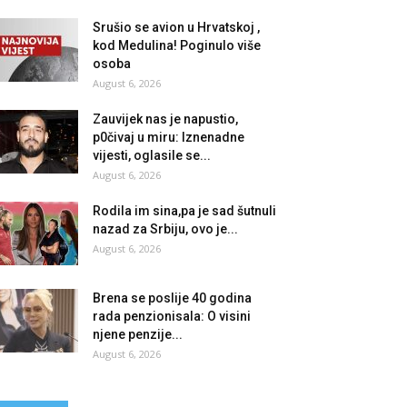
Srušio se avion u Hrvatskoj ,
kod Medulina! Poginulo više
osoba
August 6, 2026
Zauvijek nas je napustio,
p0čivaj u miru: Iznenadne
vijesti, oglasile se...
August 6, 2026
Rodila im sina,pa je sad šutnuli
nazad za Srbiju, ovo je...
August 6, 2026
Brena se poslije 40 godina
rada penzionisala: O visini
njene penzije...
August 6, 2026