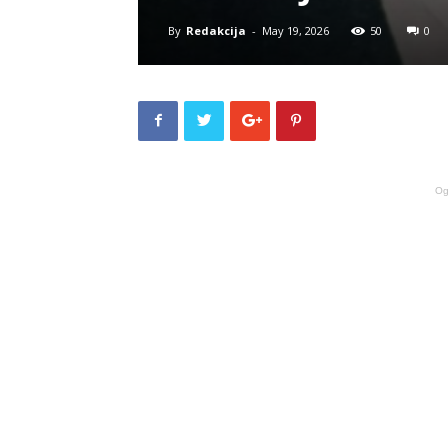
By
Redakcija
-
May 19, 2026
50
0
Og