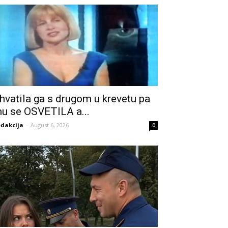
hvatila ga s drugom u krevetu pa
u se OSVETILA a...
dakcija
-
August 6, 2026
0