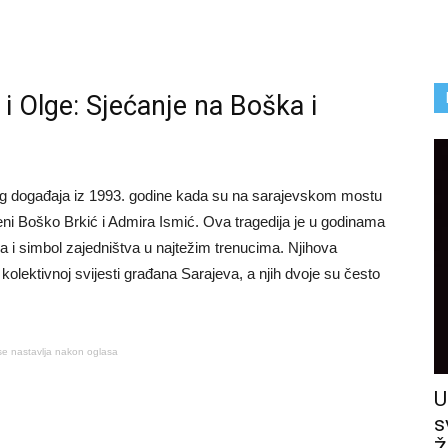
i Olge: Sjećanje na Boška i
og događaja iz 1993. godine kada su na sarajevskom mostu
ni Boško Brkić i Admira Ismić. Ova tragedija je u godinama
va i simbol zajedništva u najtežim trenucima. Njihova
 kolektivnoj svijesti građana Sarajeva, a njih dvoje su često
se nastavlja nakon oglasa
U
s