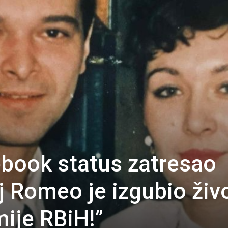
book status zatresao
j Romeo je izgubio živ
mije RBiH!”