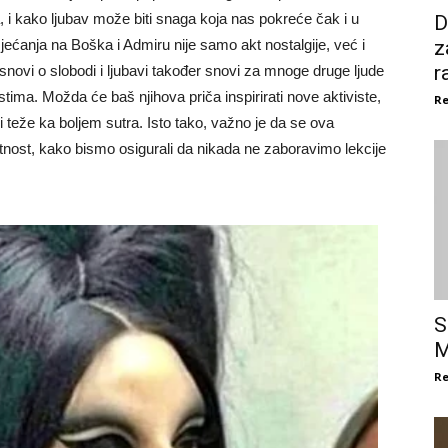
, i kako ljubav može biti snaga koja nas pokreće čak i u
D
ećanja na Boška i Admiru nije samo akt nostalgije, već i
z
r
 snovi o slobodi i ljubavi također snovi za mnoge druge ljude
ostima.
Možda će baš njihova priča inspirirati nove aktiviste,
Re
i teže ka boljem sutra. Isto tako, važno je da se ova
tnost, kako bismo osigurali da nikada ne zaboravimo lekcije
S
M
Re