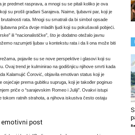
 je predmet rasprava, a mnogi su se pitali koliko je ova
ji su prošli građani Sarajeva. Naime, ljubavni par, koji je
rutalnosti rata. Mnogi su smatrali da bi simbol opsade
e ljubavna priča dvoje mladih ljudi koji su pokušavali pobjeći.
e” ili “nacionalističke”, što je dodatno otežalo javnu
žemo razumjeti ljubav u kontekstu rata i da li ona može biti
ežama, pojavile su se nove perspektive i glasovi koji su
ru. Ovaj trend je kulminirao na godišnjicu njihove smrti kada
a Kalamujić Ćorović, objavila emotivan status koji je
je osjećaje prema gubitku supruga, koji je također poginuo
njem priče o “sarajevskim Romeo i Juliji”. Ovakvi istupi
e tokom ratnih strahota, a njihova iskustva često ostaju
S
p
 emotivni post
Re