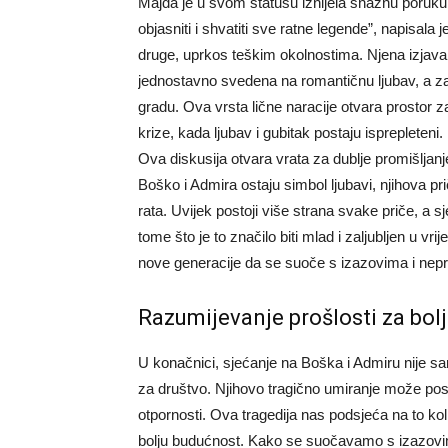
Majda je u svom statusu iznijela snažnu poruk
objasniti i shvatiti sve ratne legende”, napisala j
druge, uprkos teškim okolnostima.
Njena izjava
jednostavno svedena na romantičnu ljubav, a zane
gradu. Ova vrsta lične naracije otvara prostor 
krize, kada ljubav i gubitak postaju isprepleteni.
Ova diskusija otvara vrata za dublje promišljan
Boško i Admira ostaju simbol ljubavi, njihova p
rata. Uvijek postoji više strana svake priče, a s
tome što je to značilo biti mlad i zaljubljen u vr
nove generacije da se suoče s izazovima i neprav
Razumijevanje prošlosti za bol
U konačnici, sjećanje na Boška i Admiru nije samo
za društvo. Njihovo tragično umiranje može posluži
otpornosti.
Ova tragedija nas podsjeća na to kol
bolju budućnost. Kako se suočavamo s izazov