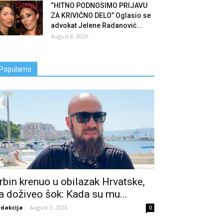
“HITNO PODNOSIMO PRIJAVU
ZA KRIVIČNO DELO” Oglasio se
advokat Jelene Radanović...
August 8, 2026
Popularno
rbin krenuo u obilazak Hrvatske,
a doživeo šok: Kada su mu...
dakcija
-
August 3, 2026
0