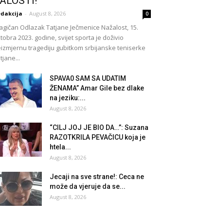
ALOSTI!
dakcija
-
August 8, 2026
0
agičan Odlazak Tatjane Ječmenice Nažalost, 15.
tobra 2023. godine, svijet sporta je doživio
izmjernu tragediju gubitkom srbijanske teniserke
tjane...
SPAVA0 SAM SA UDATIM
ŽENAMA” Amar Gile bez dlake
na jeziku:...
August 8, 2026
“CILJ JOJ JE BIO DA…”: Suzana
RAZOTKRILA PEVAČICU koja je
htela...
August 8, 2026
Jecaji na sve strane!: Ceca ne
može da vjeruje da se...
August 8, 2026