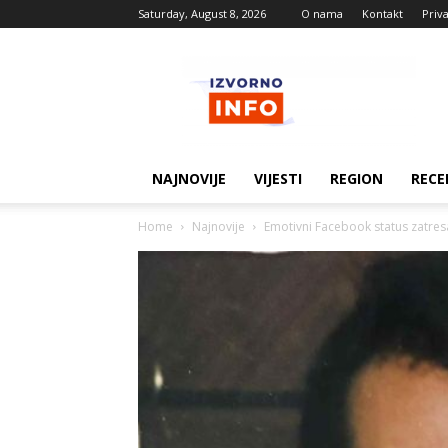
Saturday, August 8, 2026
O nama
Kontakt
Priv
Izvorne
vijesti
NAJNOVIJE
VIJESTI
REGION
RECE
Home
Najnovije
Emotivni Facebook status zatresa