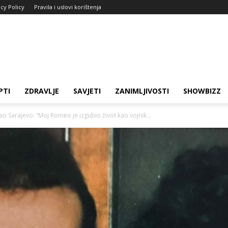
acy Policy
Pravila i uslovi korištenja
PTI
ZDRAVLJE
SAVJETI
ZANIMLJIVOSTI
SHOWBIZZ
o Sarajevo: “Moj Romeo je izgubio život kao vojnik...