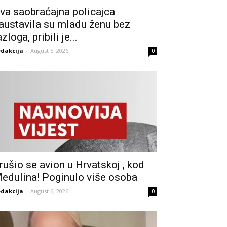
va saobraćajna policajca
austavila su mladu ženu bez
azloga, pribili je...
dakcija
-
August 5, 2026
0
rušio se avion u Hrvatskoj , kod
edulina! Poginulo više osoba
dakcija
-
August 6, 2026
0