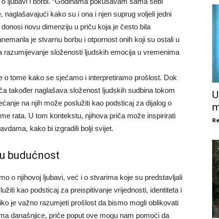
u o ljubavi i borbi. “Godinama pokušavam sama sebi
e, naglašavajući kako su i ona i njen suprug voljeli jedni
 donosi novu dimenziju u priču koja je često bila
marila je stvarnu borbu i otpornost onih koji su ostali u
za razumijevanje složenosti ljudskih emocija u vremenima
je o tome kako se sjećamo i interpretiramo prošlost. Dok
riča također naglašava složenost ljudskih sudbina tokom
U
jećanje na njih može poslužiti kao podsticaj za dijalog o
m
ijeme rata. U tom kontekstu, njihova priča može inspirirati
Re
dama, kako bi izgradili bolji svijet.
ju budućnost
 o njihovoj ljubavi, već i o stvarima koje su predstavljali
ti kao podsticaj za preispitivanje vrijednosti, identiteta i
iko je važno razumjeti prošlost da bismo mogli oblikovati
ima današnjice, priče poput ove mogu nam pomoći da