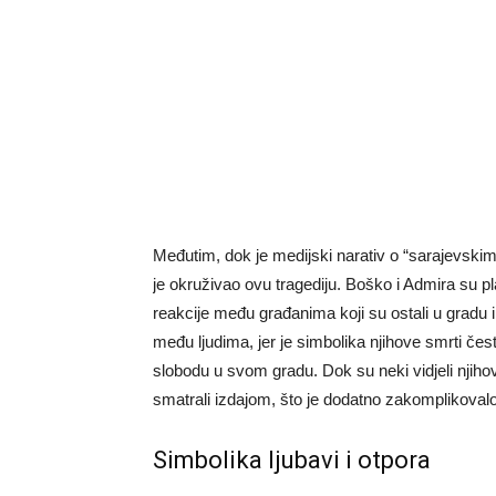
Međutim, dok je medijski narativ o “sarajevskim 
je okruživao ovu tragediju. Boško i Admira su plan
reakcije među građanima koji su ostali u gradu i 
među ljudima, jer je simbolika njihove smrti često
slobodu u svom gradu. Dok su neki vidjeli njihov
smatrali izdajom, što je dodatno zakomplikovalo
Simbolika ljubavi i otpora