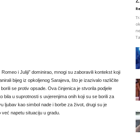
Ž
Re
Tr
ok
ne
Ta
Romeo i Juliji” dominirao, mnogi su zaboravili kontekst koji
irali bijeg iz opkoljenog Sarajeva, što je izazivalo različite
borili se protiv opsade. Ova činjenica je stvorila podjele
 bila u suprotnosti s uvjerenjima onih koji su se borili za
u ljubav kao simbol nade i borbe za život, drugi su je
 već napetu situaciju u gradu.