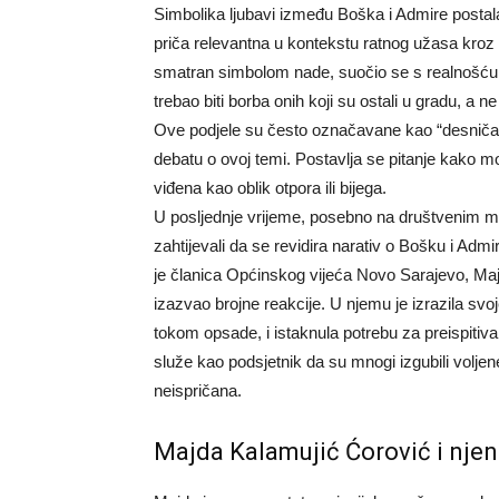
Simbolika ljubavi između Boška i Admire postala
priča relevantna u kontekstu ratnog užasa kroz ko
smatran simbolom nade, suočio se s realnošću b
trebao biti borba onih koji su ostali u gradu, a n
Ove podjele su često označavane kao “desničarsk
debatu o ovoj temi. Postavlja se pitanje kako mo
viđena kao oblik otpora ili bijega.
U posljednje vrijeme, posebno na društvenim mr
zahtijevali da se revidira narativ o Bošku i Admi
je članica Općinskog vijeća Novo Sarajevo, Majd
izazvao brojne reakcije. U njemu je izrazila svo
tokom opsade, i istaknula potrebu za preispitiva
služe kao podsjetnik da su mnogi izgubili voljen
neispričana.
Majda Kalamujić Ćorović i njen