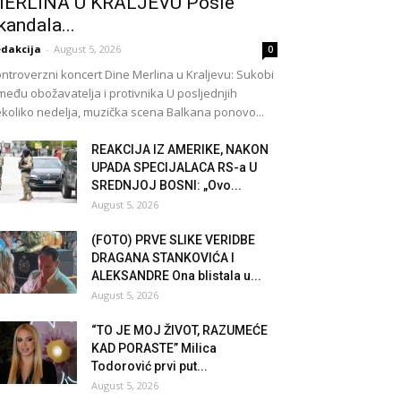
ERLINA U KRALJEVU Posle
kandala...
dakcija
-
August 5, 2026
0
ntroverzni koncert Dine Merlina u Kraljevu: Sukobi
među obožavatelja i protivnika U posljednjih
koliko nedelja, muzička scena Balkana ponovo...
REAKCIJA IZ AMERIKE, NAKON
UPADA SPECIJALACA RS-a U
SREDNJOJ BOSNI: „Ovo...
August 5, 2026
(FOTO) PRVE SLIKE VERIDBE
DRAGANA STANKOVIĆA I
ALEKSANDRE Ona blistala u...
August 5, 2026
“TO JE MOJ ŽIVOT, RAZUMEĆE
KAD PORASTE” Milica
Todorović prvi put...
August 5, 2026