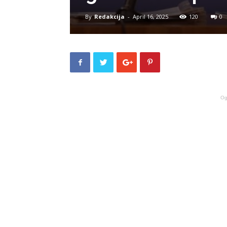
By
Redakcija
-
April 16, 2025
120
0
Og