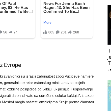
T
j
T
iz Evrope
Re
i zvaničnici su izrazili zabrinutost zbog Vučićeve namjere
ov
, generalni sekretar estonskog ministarstva spoljnih
ati ozbiljne posljedice po Srbiju, uključujući i usporavanje
urati da oni shvate da određene odluke koštaju”, istakao
ta Moskvi mogla naštetiti ambicijama Srbije prema članstvu