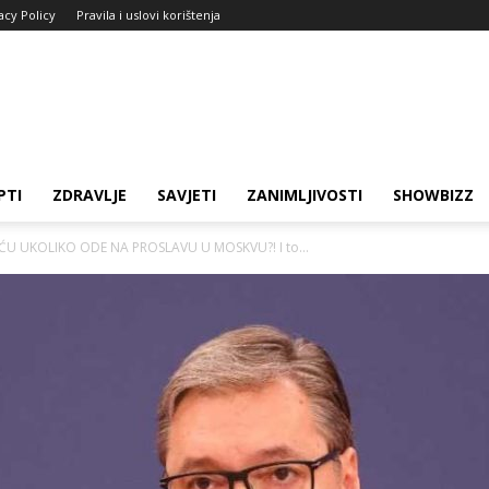
acy Policy
Pravila i uslovi korištenja
PTI
ZDRAVLJE
SAVJETI
ZANIMLJIVOSTI
SHOWBIZZ
ĆU UKOLIKO ODE NA PROSLAVU U MOSKVU?! I to...