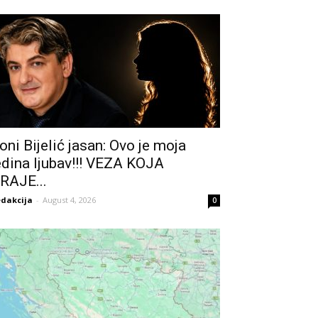
oni Bijelić jasan: Ovo je moja
edina ljubav!!! VEZA KOJA
RAJE...
dakcija
-
August 4, 2026
0