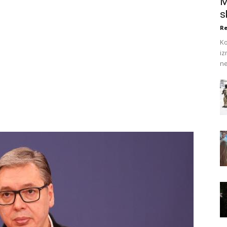
M
s
Re
Ko
iz
ne