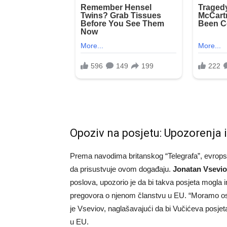
Opoziv na posjetu: Upozorenja 
Prema navodima britanskog “Telegrafa”, evropsk
da prisustvuje ovom događaju.
Jonatan Vsevi
poslova, upozorio je da bi takva posjeta mogla im
pregovora o njenom članstvu u EU. “Moramo osig
je Vseviov, naglašavajući da bi Vučićeva posje
u EU.