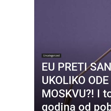
Uncategorized
EU PRETI SA
UKOLIKO ODE
MOSKVU?! I to
godina od po