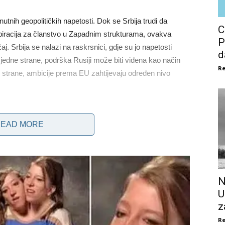
tnih geopolitičkih napetosti. Dok se Srbija trudi da
C
spiracija za članstvo u Zapadnim strukturama, ovakva
P
 Srbija se nalazi na raskrsnici, gdje su jo napetosti
d
jedne strane, podrška Rusiji može biti viđena kao način
Re
 strane, ambicije prema EU zahtijevaju određen nivo
EAD MORE
N
U
z
Re