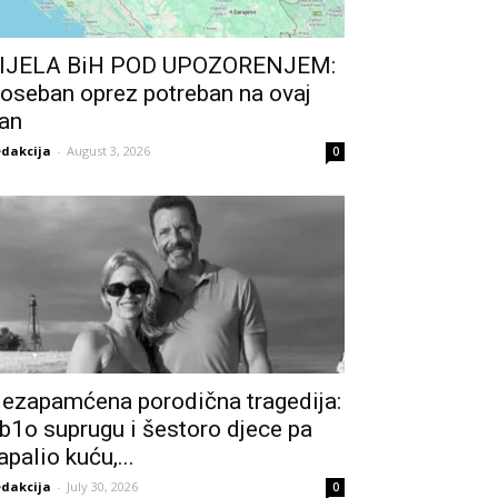
IJELA BiH POD UPOZORENJEM:
oseban oprez potreban na ovaj
an
dakcija
-
August 3, 2026
0
ezapamćena porodična tragedija:
b1o suprugu i šestoro djece pa
apalio kuću,...
dakcija
-
July 30, 2026
0