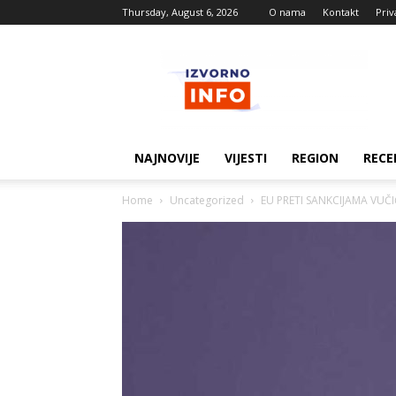
Thursday, August 6, 2026
O nama
Kontakt
Priv
Izvorne
vijesti
NAJNOVIJE
VIJESTI
REGION
RECE
Home
Uncategorized
EU PRETI SANKCIJAMA VUČI