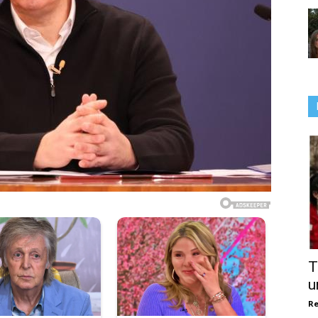
T
u
Re