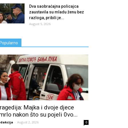
Dva saobraćajna policajca
zaustavila su mladu ženu bez
razloga, pribili je...
August 5, 2026
Popularno
ragedija: Majka i dvoje djece
mrIo nakon što su pojeli 0vo...
dakcija
-
August 2, 2026
0