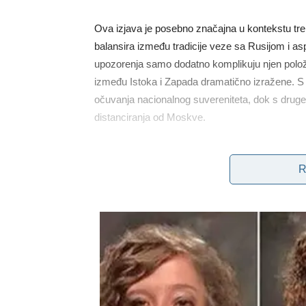
Ova izjava je posebno značajna u kontekstu trenu
balansira između tradicije veze sa Rusijom i a
upozorenja samo dodatno komplikuju njen položaj.
između Istoka i Zapada dramatično izražene. S 
očuvanja nacionalnog suvereniteta, dok s druge
distanciranja od Moskve.
R