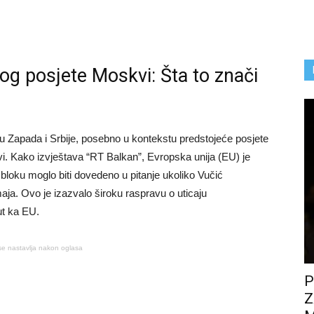
bog posjete Moskvi: Šta to znači
đu Zapada i Srbije, posebno u kontekstu predstojeće posjete
i. Kako izvještava “RT Balkan”, Evropska unija (EU) je
bloku moglo biti dovedeno u pitanje ukoliko Vučić
aja. Ovo je izazvalo široku raspravu o uticaju
ut ka EU.
se nastavlja nakon oglasa
P
Z