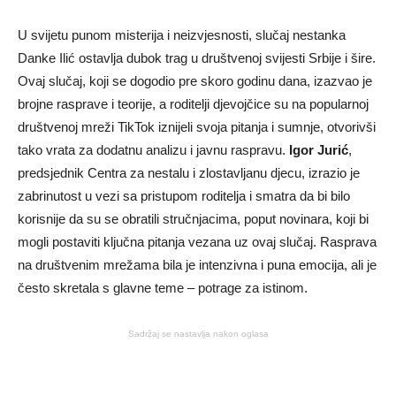
U svijetu punom misterija i neizvjesnosti, slučaj nestanka
Danke Ilić ostavlja dubok trag u društvenoj svijesti Srbije i šire.
Ovaj slučaj, koji se dogodio pre skoro godinu dana, izazvao je
brojne rasprave i teorije, a roditelji djevojčice su na popularnoj
društvenoj mreži TikTok iznijeli svoja pitanja i sumnje, otvorivši
tako vrata za dodatnu analizu i javnu raspravu.
Igor Jurić
,
predsjednik Centra za nestalu i zlostavljanu djecu, izrazio je
zabrinutost u vezi sa pristupom roditelja i smatra da bi bilo
korisnije da su se obratili stručnjacima, poput novinara, koji bi
mogli postaviti ključna pitanja vezana uz ovaj slučaj. Rasprava
na društvenim mrežama bila je intenzivna i puna emocija, ali je
često skretala s glavne teme – potrage za istinom.
Sadržaj se nastavlja nakon oglasa