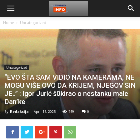
Home
Uncategorized
Uncategorized
“EVO ŠTA SAM VIDIO NA KAMERAMA, NE
MOGU VIŠE OVO DA KRIJEM, NJEGOV SIN
JE..” : Igor Jurić š0kirao o nestanku male
Dan’ke
By
Redakcija
-
April 16, 2025
769
0