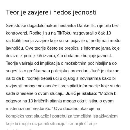
Teorije zavjere i nedosljednosti
Sve što se događalo nakon nestanka Danke Ilić nije bilo bez
kontroverzi. Roditelji su na TikToku razgovarali o čak 13
različitih teorija zavjere koje su se pojavile u medijima i među
javnošću. Ove teorije često se prepliću s informacijama koje
dolaze iz policijskih izvora, što dodatno zbunjuje javnost.
Teorije variraju od implikacija o možebitnim počiniteljima do
sugestija o greškama u policijskoj proceduri. Jurić je ukazao
na to da bi roditelji trebali ući u dijalog s novinarima kako bi
razjasnili mnoge nejasnoće i preispitali informacije koje su do
sada iznesene o ovom slučaju.
Jurić je istakao
: “Možda bi
odgovor na 13 kritičnih pitanja mogao otkriti istinu o ovom
misterioznom nestanku.” Ovo dodatno ukazuje na
kompleksnost situacije i potrebu za temeljitim istraživanjem
koje bi moglo razjasniti situaciju i smanjiti širenje