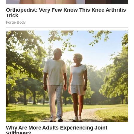
Kao ključni element u istraživanju nestanka, Jurić se osvrnuo
na sam teren gdje je djevojčica nestala, ukazujući na to da je
okruženje bilo izuzetno zapušteno i nesigurno. “Kada sam
posjetio lokaciju, shvatio sam da to nije mjesto gdje bi djeca
trebala da se igraju”, rekao je Jurić. Ovakva zapažanja
izazivaju dodatna pitanja o tome kako su se roditelji ponašali u
trenutku nestanka njihove kćerke.
Zašto su dopustili da se
igraju na takvom mjestu?
Ovo pitanje ostaje u zraku i
pridonosi dodatnoj misteriji koja okružuje ovaj tragični događaj.
Ovaj slučaj otvara važnu diskusiju o sigurnosti djece u
zajednici i odgovornosti roditelja da osiguraju sigurnu igru.
Mnogi se pitaju kako su javni prostori, koji bi trebali biti sigurni,
postali potencijalno opasni za najmlađe.