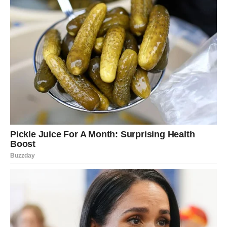
mogla pomoći u rješavanju ovog slučaja”, istakao je Jurić.
Ova
nada i dalje gori
, iako s vremenom postaje sve slabija i
neizvjesnija. Mnogi građani su se mobilizovali kako bi podržali
porodicu, organizujući proteste i događaje koji imaju za cilj
podizanje svijesti o ovom slučaju. Ovi javni događaji ne samo
da vraćaju fokus na istinu, već i ojačavaju zajednicu u
suočavanju sa ovakvim fundamentalnim problemima.
Zaključak: Potreba za javnom podrškom
Na kraju, jasno je da je slučaj Danke Ilić više od običnog
nestanka. To je pitanje koje zahtijeva aktivnu ulogu društva,
medija i institucija. Jurić naglašava da je potrebna javna
podrška kako bi se osiguralo da slučaj ne padne u zaborav.
“Svi trebamo raditi zajedno kako bismo osigurali da istina
izađe na vidjelo”, zaključio je Jurić. Javni pritisak i angažman
građana ključni su u potrazi za pravdom i istinom u ovom