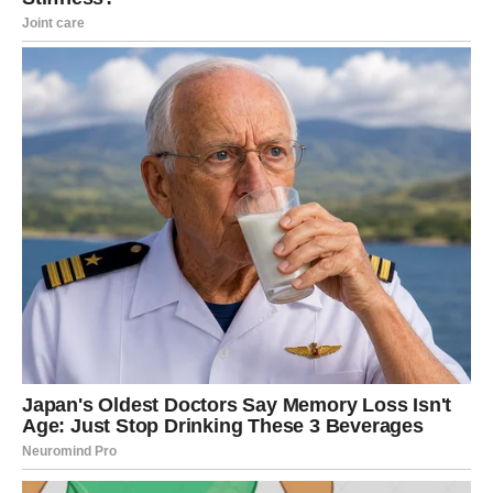
Uloga institucija i odgovornost
Jedan od ključnih problema koji se javlja u ovom slučaju je i
uloga institucija nadležnih za istrage. Jurić sumnja u efikasnost
i koordinaciju između policije i drugih nadležnih tijela. On
smatra da su greške u procedurama doprinijele dodatnoj