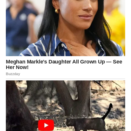
tragičnom slučaju, koji i dalje ostavlja duboke ožiljke u srcima
onih koji su pogođeni. Ovaj slučaj takođe postavlja važna
pitanja o tome kako društvo reaguje na slične situacije, te
koliko su spremni da se bore za pravdu u borbi protiv nasilja i
kriminala, što je od vitalnog značaja za stvaranje sigurnog
okruženja za sve.