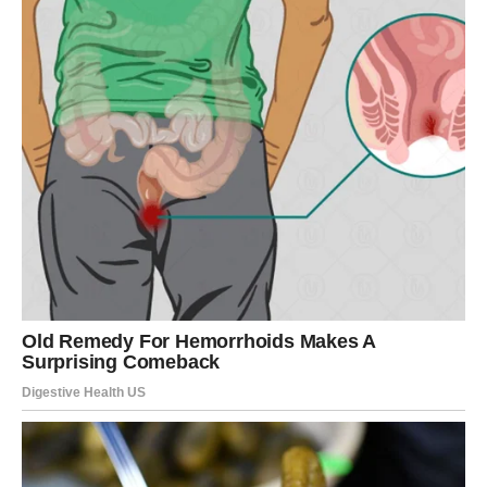
neizvjesnosti koja pogađa obitelj. “Ovaj slučaj zahtijeva hitnu
pažnju i jasno postavljanje pitanja o tome kako su institucije
reagovale”, dodaje Jurić.
Neizvjesnost koja prati ovakve
situacije može imati katastrofalne posljedice po mir i
sigurnost porodica
, stoga je važno da se institucije povuku i
preispitaju svoje pristupe. Također, postoji i zabrinutost o tome
kako se ti procesi komuniciraju prema javnosti, što može
dodatno stvoriti anksioznost i strah među građanima, a
posebno među roditeljima.
Potraga za istinom i pravdom
Iako su prošli skoro godinu dana od nestanka, potražnja za
istinom i pravdom nije oslabjela. Prema Juriću, očekivanja da
će se neko obratiti s informacijama o otkupnini, ukazuju na to
koliko su ljudi spremni da se bore za pravdu. “Svi smo se
nadali da će se pojaviti neki trag, bilo kakva informacija koja bi