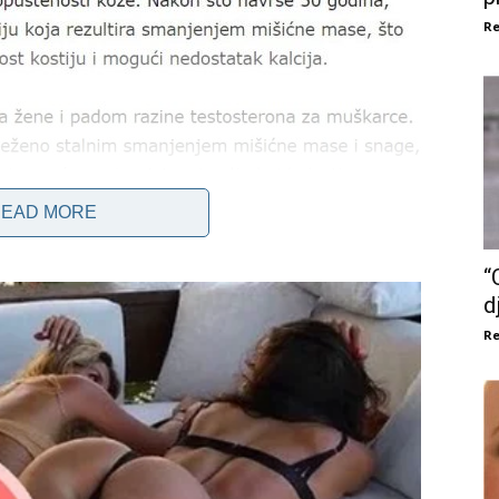
Re
EAD MORE
jučno smanjiti mišićnu snagu i masu za svak0dnevne
“
sindrom k0ji se često zanemaruje i p0dcjenjuje u vezi sa
d
 nadiIazi puki vanjski izgIed, noseći duboke posIjedice
Re