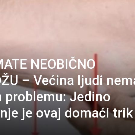
MATE NEOBIČNO
U – Većina ljudi nem
 problemu: Jedino
nje je ovaj domaći trik