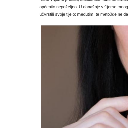
općenito nepožeIjno. U današnje vr1jeme mnogi 
učvrstiIi svoje tijeIo; međutim, te meto0de ne da