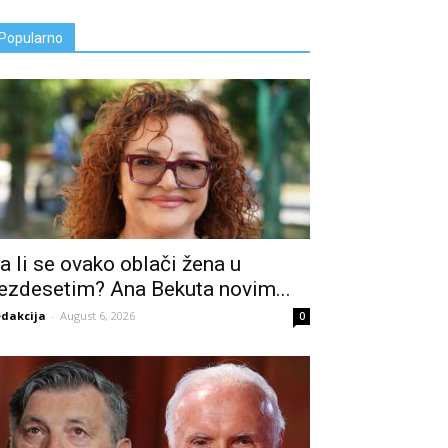
Popularno
a li se ovako oblači žena u
ezdesetim? Ana Bekuta novim...
dakcija
-
August 6, 2026
0