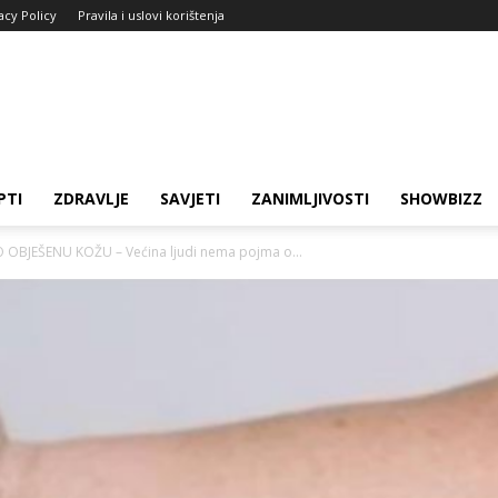
acy Policy
Pravila i uslovi korištenja
PTI
ZDRAVLJE
SAVJETI
ZANIMLJIVOSTI
SHOWBIZZ
BJEŠENU KOŽU – Većina ljudi nema pojma o...