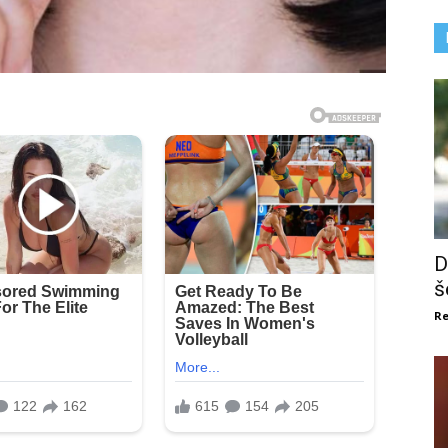
D
š
Re