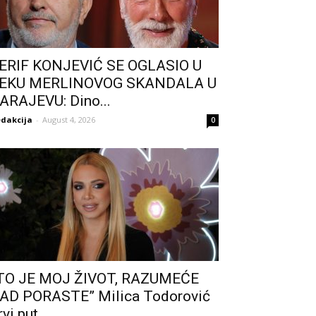
ERIF KONJEVIĆ SE OGLASIO U
EKU MERLINOVOG SKANDALA U
ARAJEVU: Dino...
dakcija
-
August 4, 2026
0
TO JE MOJ ŽIVOT, RAZUMEĆE
AD PORASTE” Milica Todorović
rvi put...