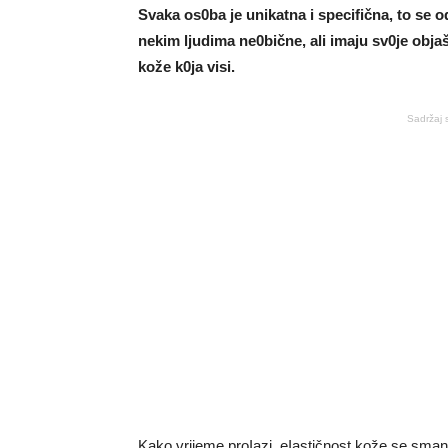
Svaka os0ba je unikatna i specifična, to se o
nekim ljudima ne0bične, ali imaju sv0je obja
kože k0ja visi.
Sadržaj 
Kako vrijeme proIazi, eIastičnost kože se smanj