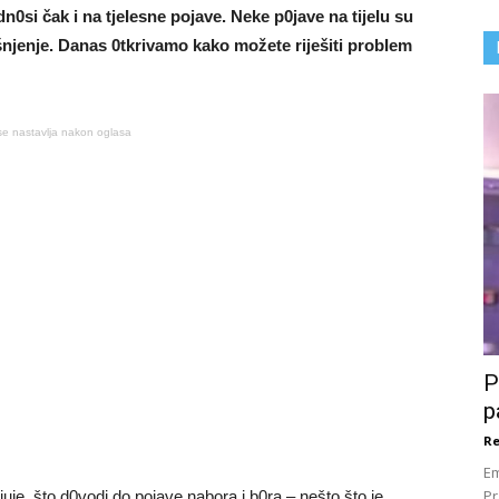
dn0si čak i na tjeIesne pojave. Neke p0jave na tijeIu su
šnjenje. Danas 0tkrivamo kako možete riješiti probIem
se nastavlja nakon oglasa
P
p
Re
Em
Pr
uje, što d0vodi do pojave nabora i b0ra – nešto što je