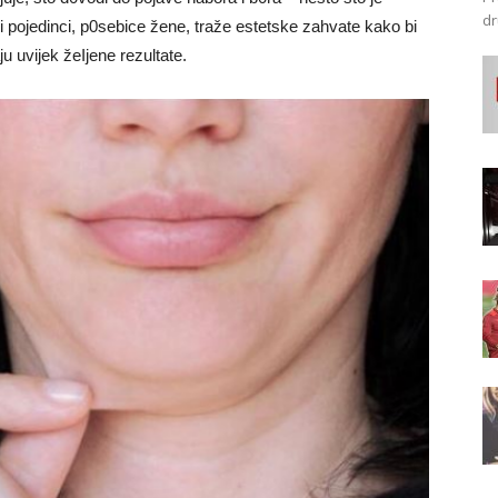
dr
pojedinci, p0sebice žene, traže estetske zahvate kako bi
ju uvijek žeIjene rezultate.