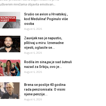
uštvenim mrežama objavila emotivan...
Srušio se avion u Hrvatskoj ,
kod Medulina! Poginulo više
osoba
August 6, 2026
Zauvijek nas je napustio,
p0čivaj u miru: Iznenadne
vijesti, oglasile se...
August 6, 2026
Rodila im sina,pa je sad šutnuli
nazad za Srbiju, ovo je...
August 6, 2026
Brena se poslije 40 godina
rada penzionisala: O visini
njene penzije...
August 6, 2026