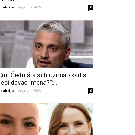
dakcija
-
August 5, 2026
0
Crni Čedo šta si ti uzimao kad si
jeci davao imena?”:...
dakcija
-
August 4, 2026
0