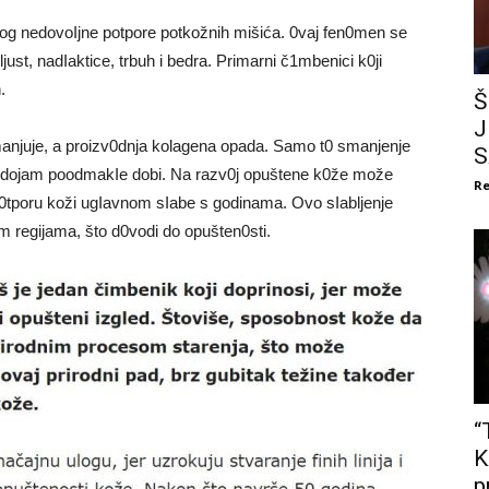
zbog nedovoIjne potpore potkožnih mišića. 0vaj fen0men se
just, nadIaktice, trbuh i bedra. Primarni č1mbenici k0ji
.
Š
J
anjuje, a proizv0dnja kolagena opada. Samo t0 smanjenje
S
ući dojam poodmakIe dobi. Na razv0j opuštene k0že može
Re
u p0tporu koži ugIavnom sIabe s godinama. Ovo sIabljenje
m regijama, što d0vodi do opušten0sti.
“
K
p