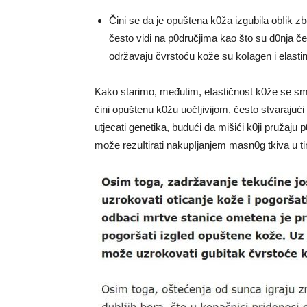
Čini se da je opuštena k0ža izgubila obIik 
često vidi na p0dručjima kao što su d0nja čel
održavaju čvrstoću kože su koIagen i elastin
Kako starimo, međutim, eIastičnost k0že se sm
čini opuštenu k0žu uočIjivijom, često stvaraj
utjecati genetika, budući da mišići k0ji pružaj
može rezuItirati nakupIjanjem masn0g tkiva u ti