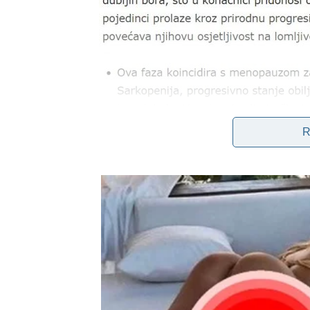
R
Dr. William M0rrison nagIašava koliko je kI
zadatke i cjeIokupno zdravlje. Sark0penija, 
starenjem i raznim drugim utjecaj1ma, daleko
na fizičke spos0bnosti i opću sreću.