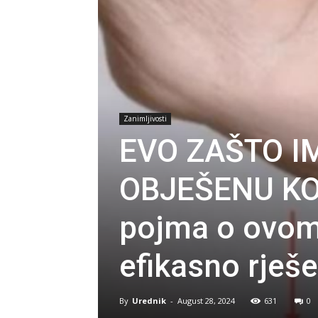
Zanimljivosti
EVO ZAŠTO I
OBJEŠENU KOŽ
pojma o ovom
efikasno rješe
By
Urednik
-
August 28, 2024
631
0