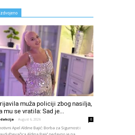
Izdvojeno
rijavila muža policiji zbog nasiIja,
a mu se vratila: Sad je...
dakcija
-
August 6, 2026
0
otivni Apel Aldine Bajić: Borba za Sigurnost i
avduPjevačica Aldina Bajić nedavno je na