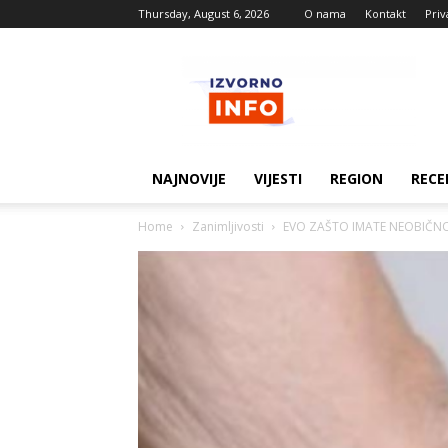
Thursday, August 6, 2026
O nama
Kontakt
Priv
Izvorne
vijesti
NAJNOVIJE
VIJESTI
REGION
RECE
Home
Zanimljivosti
EVO ZAŠTO IMATE NEOBIČNO O