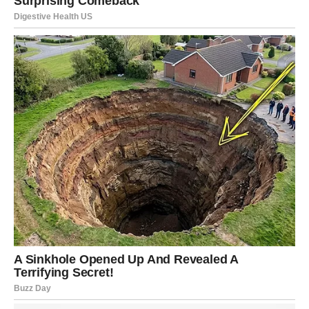
Brena: Ikona koja se prilagođava
Lepa Brena, koja je tokom svoje karijere postavila standarde
za mnoge muzičare, ne prestaje da inspiriše i novu generaciju.
Njena sposobnost da se prilagodi promenama u muzičkoj
industriji i ostane relevantna je impresivna. Tokom 1980-ih i
1990-ih, Brena je bila lider na muzičkoj sceni, prodajući milione
albuma i postajući simbol narodne muzike. U razgovoru o
Prijovićkinom uspehu, Brena je istakla važnost dugogodišnjeg
rada i truda, rekavši: “Aleksandrin uspeh je nešto što smo
očekivali. Njena posvećenost i rad njenog tima zaslužuju
divljenje.” Ovim komentarom, Brena ne samo da daje podršku
mladim izvođačima, već i pokazuje svoje umijeće u
prepoznavanju truda i talenta koji stoje iza svakog uspeha.
Osim toga, Brena je postala i mentor mnogim mladim
pevačima, pružajući savete i podršku onima koji žele da