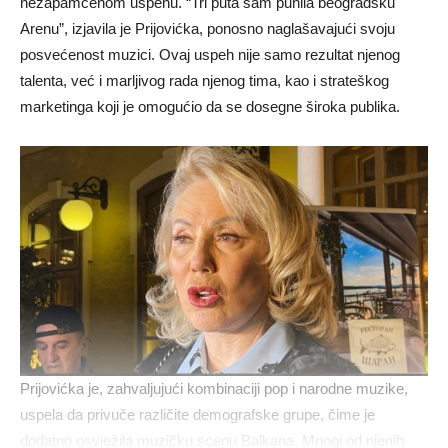
nezapamćenom uspehu. “Tri puta sam punila beogradsku
Arenu”, izjavila je Prijovićka, ponosno naglašavajući svoju
posvećenost muzici. Ovaj uspeh nije samo rezultat njenog
talenta, već i marljivog rada njenog tima, kao i strateškog
marketinga koji je omogućio da se dosegne široka publika.
Prijovićka je, zahvaljujući kombinaciji pop i narodne muzike,
uspela da privuče različite demografske grupe, čime je
dodatno osvježila muzičku scenu Balkana. Mnogi od njenih