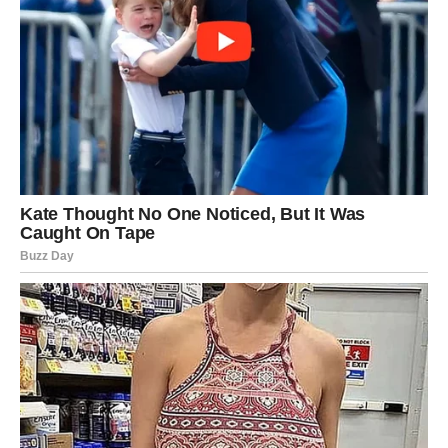
prostora za razmišljanje o njenim budućim planovima.
Ova
rečenica ukazuje da, iako Prijovićka blista na muzičkom nebu,
Brena ne planira da se povuče bez borbe. Njen
samopouzdanje i sposobnost da prepozna izazove koje
donosi nova generacija umetnika su fascinantni.
Takođe,
interesantno je primetiti kako Brena planira da iskoristi svoje
bogato iskustvo kako bi otvorila vrata mladim muzičarima, dok
u isto vreme nastavlja da gradi svoj muzički identitet.
U
intervjuima često ističe da je važno ulagati u mlade talente i da
ona, kao iskusna umetnica, želi da im pruži podršku i prostor
za rast. Ova kombinacija mentorstva i konkurencije može
doneti nove ideje i praktično rešenje za izazove s kojima se
muzička industrija suočava.
Zaključak: Evolucija Muzičke Scene
Muzička scena Balkana je bogata i raznolika, sa mnogim
talentovanim izvođačima koji ostavljaju svoj trag. Lepa Brena i