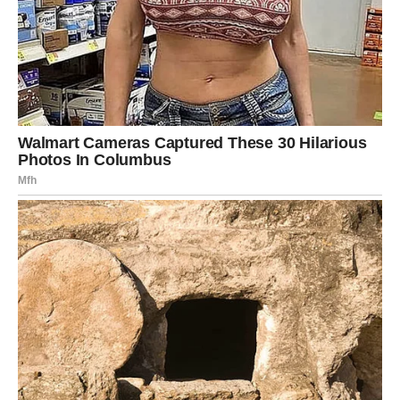
Aleksandra Prijović su samo dve od mnogih zvezda koje čine
ovu scenu živom i dinamičnom. Njihova interakcija, iako
ponekad obeležena rivalstvom, donosi dodatnu dinamiku i
uzbuđenje koje je odlično za fanove.
Bez obzira na to ko je na
vrhu, jedno je sigurno – muzička scena će se i dalje razvijati i
pružati nezaboravne trenutke ljubiteljima muzike.
Ova
konkurencija ne samo da podstiče umetnice da budu bolje,
već doprinosi bogatstvu muzičkog izraza, što je ključno za
održavanje raznolikosti i kreativnosti u muzičkom svetu.
Kako
se muzička scena nastavlja razvijati, možemo očekivati nove
talente koji će se pojaviti na horizontu, kao i nova saradnička
dela koja će nastati iz ove jedinstvene simbioze između
generacija. U svakom slučaju, Brena i Prijovićka ostaju ključne
figure koje će oblikovati budućnost muzičke industrije Balkana.