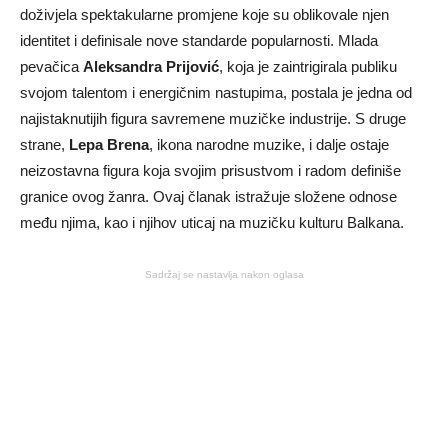
doživjela spektakularne promjene koje su oblikovale njen
identitet i definisale nove standarde popularnosti. Mlada
pevačica
Aleksandra Prijović
, koja je zaintrigirala publiku
svojom talentom i energičnim nastupima, postala je jedna od
najistaknutijih figura savremene muzičke industrije. S druge
strane,
Lepa Brena
, ikona narodne muzike, i dalje ostaje
neizostavna figura koja svojim prisustvom i radom definiše
granice ovog žanra. Ovaj članak istražuje složene odnose
među njima, kao i njihov uticaj na muzičku kulturu Balkana.
Sadržaj se nastavlja nakon oglasa