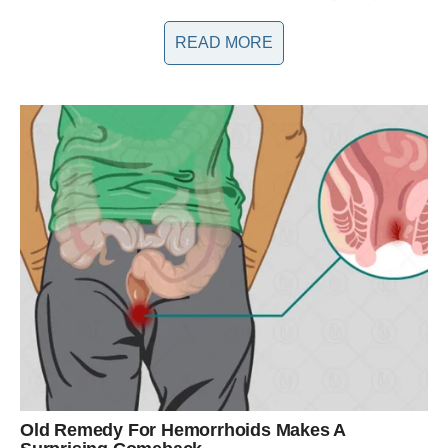
hitova, poput “Magija” i “Boli me”, postali su himne mladih
READ MORE
generacija, dok su njeni emotivni nastupi ostavili dubok utisak
na mnoge. Uloga društvenih mreža u njenom usponu je
također ključna. Prijovićka je aktivna na platformama kao što
su Instagram i TikTok, gde sa svojom publikom deli delove
svog svakodnevnog života, omogućavajući fanovima da se
povežu s njom na način koji prethodne generacije umetnika
nisu imale.