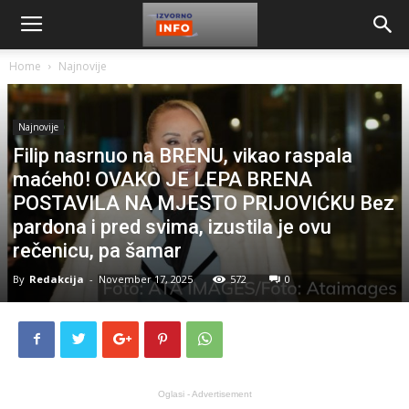
Home
Najnovije
Najnovije
Filip nasrnuo na BRENU, vikao raspaIa
maćeh0! OVAKO JE LEPA BRENA
POSTAVILA NA MJESTO PRIJOVIĆKU Bez
pardona i pred svima, izustila je ovu
rečenicu, pa šamar
By
Redakcija
-
November 17, 2025
572
0
Oglasi - Advertisement