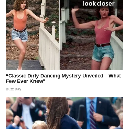
pokazujući da i u konkurenciji može postojati prostor za
zajedništvo.
Ovo rivalstvo takođe donosi i dodatnu dinamiku
na muzičku scenu, jer se fanovi angažuju, komentarišu i
diskutuju o njihovim uspjesima i postignućima. U medijima
često možemo vidjeti naslove koji ih porede, a to može imati i
pozitivne i negativne efekte.
Pozitivno je to što se otvara
diskusija o muzici kao umetnosti, dok negativno može dovesti
do suludih spekulacija i dramatičnih naslova koji ne odražavaju
stvarnost. Ipak, bez obzira na to kako to mediji prikazuju,
jasno je da rivalstvo može biti motivacija za obe izvođačice da
budu još bolje i kreativnije.
Brena i Prijovićka: Osvrt na Budućnost
Kada je reč o budućnosti, postavlja se pitanje: planira li Brena
da obori Prijin rekord u Zagrebu? Njena izjava: “Aleksandra je
mlada zvezda, ali nas nekoliko još uvek drži čas”, ostavlja