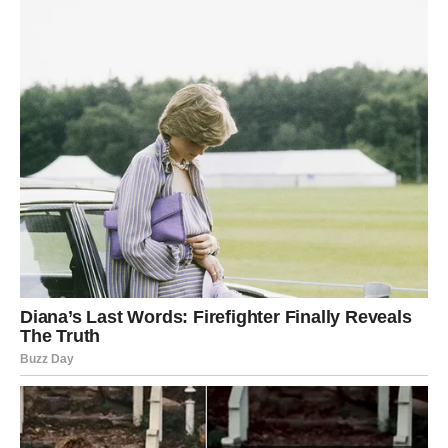
postignu uspeh. Njeni nastupi su i dalje spektakularni, a ona
uspeva da privuče kako starije, tako i mlađe generacije. U
njenom poslednjem albumu, Brena je uključila elemente
savremenih muzičkih pravaca, kao što su R&B i pop,
pokazujući tako svoju adaptabilnost i spremnost da prihvati
nove trendove.
Rivalstvo ili Simbioza?
Mnogi analitičari muzičke scene postavljaju pitanje: da li je
rivalstvo između Brene i Prijovićke zdrav fenomen ili ga treba
posmatrati kao opasnost? Dok neki smatraju da njihovo
takmičenje može biti motivirajuće, drugi ističu da su im
zajednički ciljevi promocija muzike i zabava publike.
U
stvarnosti, rivalstvo može podstaknuti umetnike da pređu
svoje granice. Na raznim festivalima i humanitarnim
koncertima, ove dve pevačice su se zajedno pojavile,