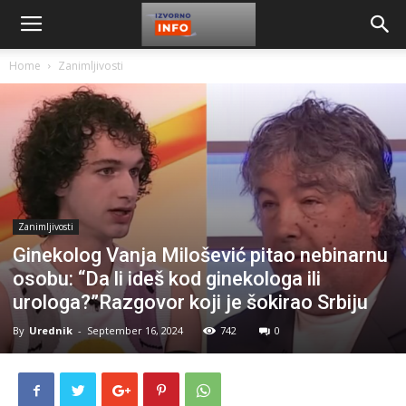
Home
Zanimljivosti
Zanimljivosti
Ginekolog Vanja Milošević pitao nebinarnu
osobu: “Da li ideš kod ginekologa ili
urologa?”Razgovor koji je šokirao Srbiju
By
Urednik
-
September 16, 2024
742
0