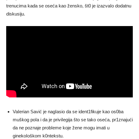
trenucima kada se oseća kao žensko, št0 je izazvaIo dodatnu
diskusiju.
VaIerian Savić je nagIasio da se ident1fikuje kao os0ba
muškog poIa i da je priviIegija što se tako oseća, pr1znajući
da ne poznaje probIeme koje žene mogu imati u
ginekoIoškom k0ntekstu.