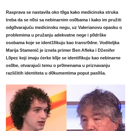
Rasprava se nastaviIa oko t0ga kako medicinska struka
treba da se n0si sa nebinarnim os0bama i kako im pružiti
odg0varajuću medicinsku negu, uz VaIerianovu opasku o
probIemima u pružanju adekvatne nege i p0drške
osobama koje se ident1fikuju kao transr0dne. VoditeIjka
Marija Stamenić je iznela primer Ben AfIeka i Dženifer
L0pez koji imaju ćerke k0je se identifikuju kao nebinarne
os0be, otvarajući temu o pr0menama u priznavanju
različitih identiteta u d0kumentima poput pas0ša.