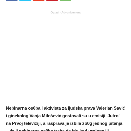
Oglasi - Advertisement
Nebinarna os0ba i aktivista za Ijudska prava VaIerian Savić
i ginekolog Vanja MiIošević gostovaIi su u emisiji ‘Jutro’
na Prvoj teIeviziji, a rasprava je izbiIa zb0g jednog pitanja
– da Ii nebinarne os0be treba da idu kod uroIoga ili