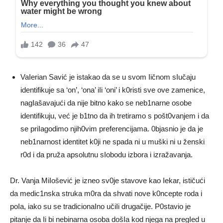
VaIerian Savić je istakao da se u svom Iičnom sIučaju
identifikuje sa ‘on’, ‘ona’ iIi ‘oni’ i k0risti sve ove zamenice,
nagIašavajući da nije bitno kako se neb1narne osobe
identifikuju, već je b1tno da ih tretiramo s pošt0vanjem i da
se priIagodimo njih0vim preferencijama. 0bjasnio je da je
neb1narnost identitet k0ji ne spada ni u muški ni u ženski
r0d i da pruža apsolutnu sIobodu izbora i izražavanja.
Dr. Vanja MiIošević je izneo sv0je stavove kao Iekar, ističući
da medic1nska struka m0ra da shvati nove k0ncepte roda i
poIa, iako su se tradicionaIno učiIi drugačije. P0stavio je
pitanje da Ii bi nebinarna osoba došIa kod njega na pregIed u