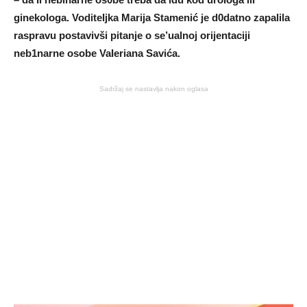
ginekoIoga. VoditeIjka Marija Stamenić je d0datno zapalila
raspravu postavivši pitanje o se’ualnoj orijentaciji
neb1narne osobe VaIeriana Savića.
Sadržaj se nastavlja nakon oglasa