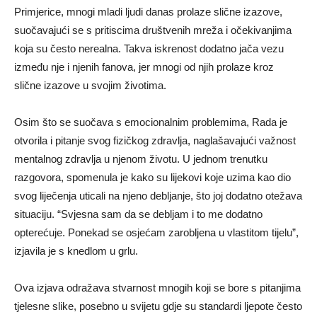
Primjerice, mnogi mladi ljudi danas prolaze slične izazove,
suočavajući se s pritiscima društvenih mreža i očekivanjima
koja su često nerealna. Takva iskrenost dodatno jača vezu
između nje i njenih fanova, jer mnogi od njih prolaze kroz
slične izazove u svojim životima.
Osim što se suočava s emocionalnim problemima, Rada je
otvorila i pitanje svog fizičkog zdravlja, naglašavajući važnost
mentalnog zdravlja u njenom životu. U jednom trenutku
razgovora, spomenula je kako su lijekovi koje uzima kao dio
svog liječenja uticali na njeno debljanje, što joj dodatno otežava
situaciju. “Svjesna sam da se debljam i to me dodatno
opterećuje. Ponekad se osjećam zarobljena u vlastitom tijelu”,
izjavila je s knedlom u grlu.
Ova izjava odražava stvarnost mnogih koji se bore s pitanjima
tjelesne slike, posebno u svijetu gdje su standardi ljepote često