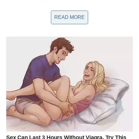
Samo zajedno možemo pronaći put do ozdravljenja”, poručila
READ MORE
je pjevačica, ostavljajući snažan utisak na sve koji je prate.
Ove riječi postaju svojevrsni manifest za mnoge, potičući ih da
se otvore o svojim osjećanjima i izazovima, čime se stvara
zajednica koja se podržava i osnažuje. U njenoj borbi za
mentalno zdravlje, Rada postaje simbol nade i snage,
pokazujući da je otvorenost i iskrenost ključ za suočavanje sa
životnim preprekama.