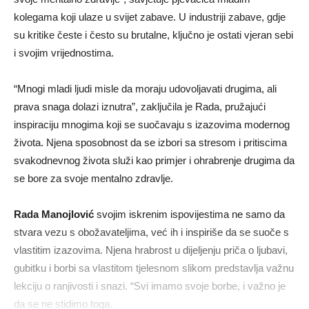
kolegama koji ulaze u svijet zabave. U industriji zabave, gdje
su kritike česte i često su brutalne, ključno je ostati vjeran sebi
i svojim vrijednostima.
“Mnogi mladi ljudi misle da moraju udovoljavati drugima, ali
prava snaga dolazi iznutra”, zaključila je Rada, pružajući
inspiraciju mnogima koji se suočavaju s izazovima modernog
života. Njena sposobnost da se izbori sa stresom i pritiscima
svakodnevnog života služi kao primjer i ohrabrenje drugima da
se bore za svoje mentalno zdravlje.
Rada Manojlović
svojim iskrenim ispovijestima ne samo da
stvara vezu s obožavateljima, već ih i inspiriše da se suoče s
vlastitim izazovima. Njena hrabrost u dijeljenju priča o ljubavi,
gubitku i borbi sa vlastitom tjelesnom slikom predstavlja važnu
lekciju o ranjivosti i snazi. “Svi imamo svoje borbe, i važno je
da se ne stidimo toga.