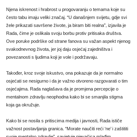
Njena iskrenost i hrabrost u progovaranju o temama koje su
često tabu imaju veliki značaj. “U današnjem svijetu, gdje svi
žele prikazati savršene živote, ja biram biti realna”, izjavila je
Rada, čime je oslikala svoju borbu protiv pritisaka društva.
Ove poruke podrške od strane fanova su važan aspekt njenog
svakodnevnog života, jer joj daju osjećaj zajedništva i
povezanosti s ljudima koji je vole i podržavaju.
Također, kroz svoje iskustvo, ona pokazuje da je normalno
osjećati se nesigurno i da je važno otvoreno razgovarati o tim
osjećajima. Rada naglašava da je promjena percepcije o
mentalnom zdravlju neophodna kako bi se smanjila stigma
koja ga okružuje.
Kako bi se nosila s pritiscima medija i javnosti, Rada ističe
važnost postavljanja granica. “Morate naučiti reći ‘ne’ i zaštititi
svoje mentalno zdravlje”, savjetuje pjevačica mlađim