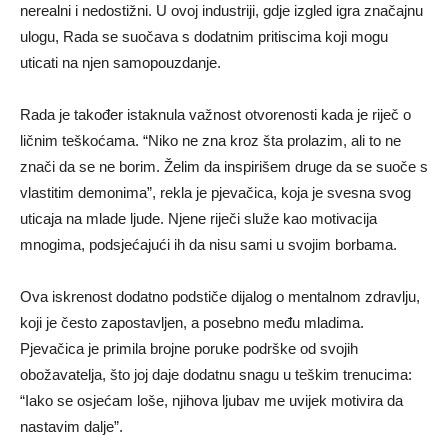
nerealni i nedostižni. U ovoj industriji, gdje izgled igra značajnu
ulogu, Rada se suočava s dodatnim pritiscima koji mogu
uticati na njen samopouzdanje.
Rada je također istaknula važnost otvorenosti kada je riječ o
ličnim teškoćama. “Niko ne zna kroz šta prolazim, ali to ne
znači da se ne borim. Želim da inspirišem druge da se suoče s
vlastitim demonima”, rekla je pjevačica, koja je svesna svog
uticaja na mlade ljude. Njene riječi služe kao motivacija
mnogima, podsjećajući ih da nisu sami u svojim borbama.
Ova iskrenost dodatno podstiče dijalog o mentalnom zdravlju,
koji je često zapostavljen, a posebno među mladima.
Pjevačica je primila brojne poruke podrške od svojih
obožavatelja, što joj daje dodatnu snagu u teškim trenucima:
“Iako se osjećam loše, njihova ljubav me uvijek motivira da
nastavim dalje”.