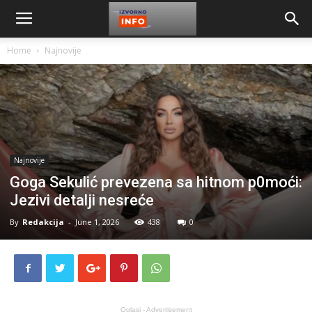
Home
Najnovije
Najnovije
Goga Sekulić prevezena sa hitnom p0moći:
Jezivi detalji nesreće
By
Redakcija
-
June 1, 2026
438
0
Oglasi - Advertisement