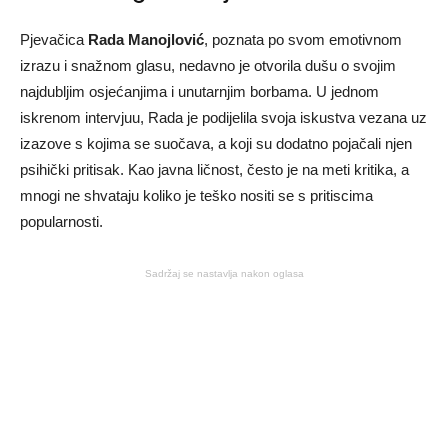
Pjevačica
Rada Manojlović
, poznata po svom emotivnom
izrazu i snažnom glasu, nedavno je otvorila dušu o svojim
najdubljim osjećanjima i unutarnjim borbama. U jednom
iskrenom intervjuu, Rada je podijelila svoja iskustva vezana uz
izazove s kojima se suočava, a koji su dodatno pojačali njen
psihički pritisak. Kao javna ličnost, često je na meti kritika, a
mnogi ne shvataju koliko je teško nositi se s pritiscima
popularnosti.
Sadržaj se nastavlja nakon oglasa