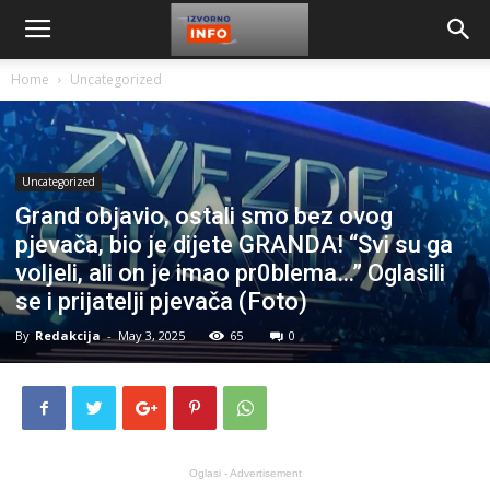
Home
Uncategorized
Uncategorized
Grand objavio, ostali smo bez ovog
pjevača, bio je dijete GRANDA! “Svi su ga
voljeli, ali on je imao pr0blema…” Oglasili
se i prijatelji pjevača (Foto)
By
Redakcija
-
May 3, 2025
65
0
Oglasi - Advertisement