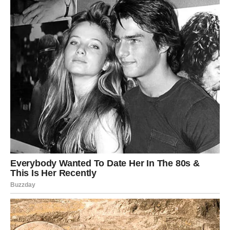
Učitelj Života kroz Muziku
Muzika je bila više od hobija za Muju; bila je njegov način
izražavanja i borbe s unutarnjim demonima. Kroz svoje
pjesme, dijelio je svoje emocije i iskustva, nadajući se da će
inspirirati druge koji se suočavaju s sličnim problemima.
Njegovo stvaralaštvo obuhvatilo je mnoge žanrove, od popa
do tradicionalnih bosanskih melodija, što govori o njegovoj
svestranosti kao umjetnika. Nažalost, njegovi lični problemi su
ga na kraju nadvladali. Tuga koju je osjećao bila je nevidljiva
mnogima, a njegova borba sa mentalnim zdravljem je
podsjećanje da se iza uspješnih lica često kriju neizgovorene
borbe. Ova tragedija može poslužiti kao podsjetnik svima