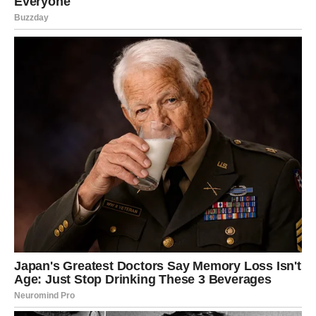
srcu”, rekla je Lejla. Mnogi njegovi prijatelji su također isticali
koliko je bio predan muzici i koliko je uživao u stvaranju i
izvođenju pjesama. Njegov blizak prijatelj, koji je želio ostati
anoniman, rekao je: “Mujo je bio izvanredan talenat, uvijek pun
života i entuzijazma.” Ova emotivna prisjećanja otkrivaju
duboku povezanost koju je Mujo imao s ljudima oko sebe, kao
i njegovu sposobnost da inspiriše i motivira druge.