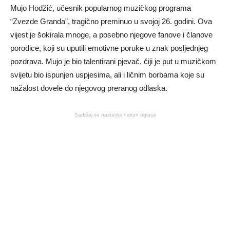
Mujo Hodžić, učesnik popularnog muzičkog programa
“Zvezde Granda”, tragično preminuo u svojoj 26. godini. Ova
vijest je šokirala mnoge, a posebno njegove fanove i članove
porodice, koji su uputili emotivne poruke u znak posljednjeg
pozdrava. Mujo je bio talentirani pjevač, čiji je put u muzičkom
svijetu bio ispunjen uspjesima, ali i ličnim borbama koje su
nažalost dovele do njegovog preranog odlaska.
Sadržaj se nastavlja nakon oglasa