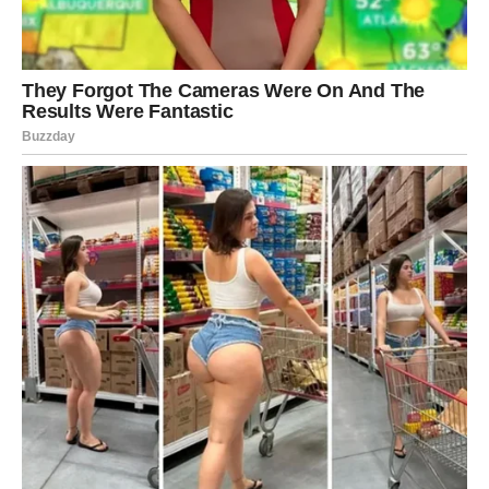
muziku ili uzgoj biljaka. Uzimanje vremena za njegu biljaka
može biti terapeutsko, pružajući nam priliku za opuštanje i
refleksiju, a istovremeno i priliku za stvaranje nečega lijepog.
Na taj način, možemo pronaći mir i radost čak i u najtežim
vremenima.