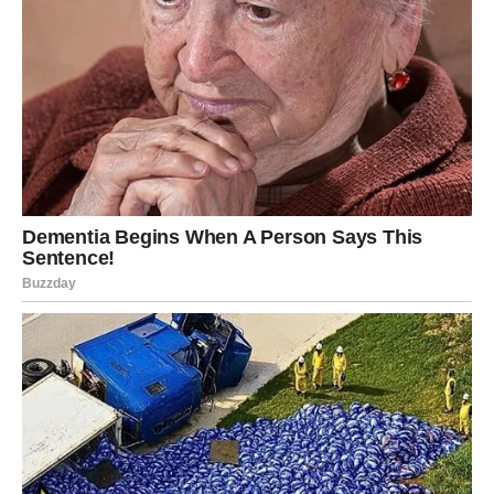
pravu vrstu za vaše uslove.
Mitovi o Težini Održavanja Orhideja
Jedan od najčešćih mitova je da su orhideje izuzetno teške za
uzgajanje i održavanje. Ova zabluda često odbija mnoge
ljubitelje biljaka da se upuste u uzgoj orhideja. U stvarnosti,
orhideje zahtijevaju manje zalijevanja nego mnoge druge biljke.
Ključ je u razumijevanju njihovih potrebа i pravila za
navodnjavanje. Na primjer, supstrat od kokosa, koji se često
koristi za uzgoj orhideja, ima različita svojstva u odnosu na
običnu zemlju. Važno je znati kako pravilno zalijevati orhideje
kako bi se smanjila učestalost zalijevanja. Dodatno, svjetlost i
temperatura su također ključni faktori: orhideje obično
preferiraju svijetla mjesta, ali ne i izravnu sunčevu svjetlost.
Pravilno Zalijevanje i Njega