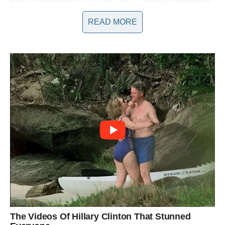
READ MORE
Porodica i Prijatelji se Oproštaju
Vijest o Mujičinom odlasku duboko je pogodila njegovu
porodicu i prijatelje. Njegova supruga Lejla, koja je uvijek bila
uz njega, posvetila je svoje vrijeme sjećanju na supruga,
izražavajući bol i tugu zbog gubitka. “On je bio uz mene, a
sada ga više nema. Njegov duh će zauvijek živjeti u mom