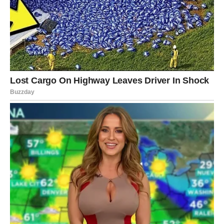
Prilikom zalijevanja orhideja, važno je da ne pretjerujete.
Prekomjerno zalijevanje može dovesti do truljenja korijena,
dok nedovoljno zalijevanje može uzrokovati sušenje biljke.
Prvi korak je provjeriti vlažnost supstrata; ako je gornji sloj
suho, to je znak da je vrijeme za zalijevanje. Također, orhideje
bolje reaguju na zalijevanje pod tušem ili u sudoperi, gdje mogu
dobro iscijediti vodu. Pored toga, potrebno je osigurati dobru
drenažu kako bi se spriječila stagnacija vode. Redovno
obrezivanje oštećenih ili osušenih dijelova biljke takođe može
poboljšati njen rast i zdravlje. Svaka orhideja je jedinstvena, i
stoga je prilagodba njege potrebama svake pojedinačne biljke
ključ za uspjeh.
Uzgoj orhideja može biti izuzetno ispunjavajuće iskustvo, a
one će vam uzvratiti svojom ljepotom i elegancijom. Dok se
sjećamo tragičnog gubitka Muje Hodžića, važno je da se
okružimo stvarima koje nas ispunjavaju radošću, bilo to kroz