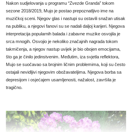
Nakon sudjelovanja u programu “Zvezde Granda” tokom
sezone 2018/2019, Mujo je postao prepoznatljivo ime na
muzičkoj sceni. Njegov glas i nastupi su ostavili snažan utisak
na publiku, a njegovi fanovi su se nadali daljoj karijeri. Njegova
interpretacija popularnih balada i zabavne muzike osvojila je
srca mnogih. Osvojio je nekoliko značajnih nagrada tokom
takmičenja, a njegov nastup uvijek je bio obojen emocijama,
što ga je činilo jedinstvenim. Međutim, iza svjetla reflektora,
Mujo se suočavao sa brojnim ličnim problemima, koji su često
ostajali nevidljivi njegovim obožavateljima. Njegova borba sa
depresijom i osjećajem usamljenosti, nažalost, završila je
tragično.