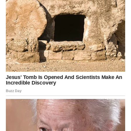
nama koliko je važno pružiti podršku onima koje volimo i
otvoreno razgovarati o mentalnom zdravlju. Teme kao što su
depresija i usamljenost često ostaju nevidljive, a otvoreni
razgovori mogu pomoći u razbijanju stigme koja ih okružuje.
Uzgoj Orhideja: Veština koja
Donosi Radost
Uz Mujičin tragičan odlazak, nudimo i osvježenje u svijetu
biljaka. Mnogi se pitaju kako uzgajati orhideje, biljke koje se
često smatraju zahtjevnim za njegu. Međutim, istina je da
orhideje mogu biti izuzetno zadovoljavajuće biljke za uzgoj,
ako znate nekoliko osnovnih pravila. Kroz ovaj tekst otkrićete
kako pravilno zalijevati orhideje, odabrati pravi supstrat i pružiti
im njegu koja im je potrebna za zdrav rast. Postoji mnogo
vrsta orhideja, od onih koje su jednostavne za uzgoj do onih
koje zahtijevaju više pažnje i stručnosti, pa je važno odabrati