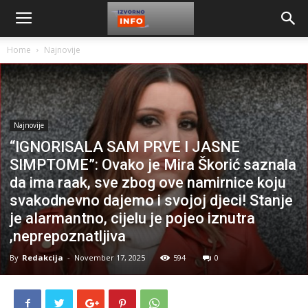
Home
Najnovije
Najnovije
“IGNORISALA SAM PRVE I JASNE
SIMPTOME”: Ovako je Mira Škorić saznala
da ima raak, sve zbog ove namirnice koju
svakodnevno dajemo i svojoj djeci! Stanje
je aIarmantno, cijelu je pojeo iznutra
,neprepoznatljiva
By
Redakcija
-
November 17, 2025
594
0