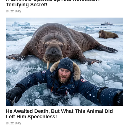
drugim oboljelima, dijelila je svoja iskustva i pomagala im da
se suoče sa svojim strahovima.
Mira je organizovala brojne akcije i događaje, surađujući s
medicinskim stručnjacima kako bi educirala javnost o raku
štitnjače. Njen trud nije prošao nezapaženo;
njene aktivnosti
su potaknule mnoge da potraže pomoć
i shvate značaj
redovnih pregleda. Svaki razgovor o raku bio je prilika da se
naglasi važnost prevencije, a njena priča postala je simbol
borbe, ohrabrujući mnoge da se suoče sa svojim
zdravstvenim problemima.