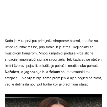
Kada je Mira prvi put primijetila simptome bolesti, kao što su
umor i gubitak težine, pripisivala ih je stresu koji dolazi sa
muzičkom karijerom. Mnogi umjetnici prolaze kroz slične
situacije, ignorirajući signale svog tijela. Tek kada su se otečeni
limfni čvorovi pojavili, odlučila je potražiti medicinsku pomoć.
Nažalost, dijagnoza je bila šokantna
; metastatski rak
štitnjače. Ova vijest nije samo promijenila njen pogled na život,
već je definirala novi put borbe koji je pred njom stajao.