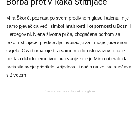
Borba protiv Raka Štitnjače
Mira Škorić, poznata po svom predivnom glasu i talentu, nije
samo pjevačica već i simbol
hrabrosti i otpornosti
u Bosni i
Hercegovini. Njena životna priča, obogaćena borbom sa
rakom štitnjače, predstavlja inspiraciju za mnoge ljude širom
svijeta. Ova borba nije bila samo medicinski izazov; ona je
postala duboko emotivno putovanje koje je Miru natjeralo da
preispita svoje prioritete, vrijednosti i način na koji se suočava
s životom.
Sadržaj se nastavlja nakon oglasa