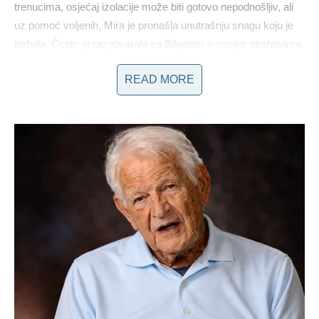
trenucima, osjećaj izolacije može biti gotovo nepodnošljiv, ali
uz pomoć voljenih, Mira je pronašla unutrašnju snagu koju je
trebala. Često je razgovarala sa Biljanom o svojim strahovima,
nadama i osjećanjima, što joj je pomoglo da se osjeća manje
READ MORE
usamljeno i više osnaženo.
Iako je prolazila kroz najteže trenutke svog života, Mira nikada
nije odustajala od svoje strasti prema muzici. Njeni koncerti
tokom tretmana postali su simbol njene borbe i otpornosti. Na
sceni je ostajala profesionalna, dok su se unutarnje bitke
odvijale u pozadini. Prilikom nastupa, svaka nota i svaki stih
nosili su dodatni značaj, a njen glas postao je simbol nade i
inspiracije za mnoge. Mira je koristila svaku priliku da iskaže
svoju ljubav prema muzici, uvjerena da umjetnost može biti
izvor terapije za mnoge koji se suočavaju sa sličnim
izazovima.