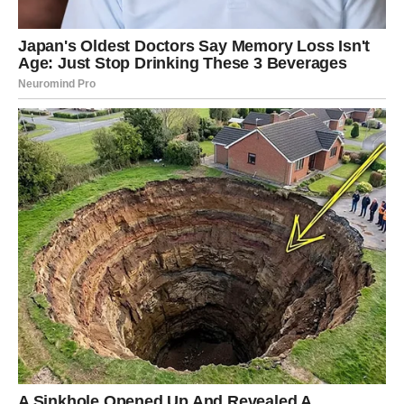
Prebrodivši teške trenutke, Mira je prepoznala važnost
podizanja svijesti o raku štitnjače. Postala je aktivistkinja,
otvoreno govoreći o simptomima i značaju ranog
prepoznavanja bolesti. Njena motivacija nije bila da skrene
pažnju na sebe, već da pomogne drugima. Ova odlučnost da
se bori za edukaciju javnosti o ovoj bolesti pokazuje njenu
izvanrednu snagu. Kroz organizovanje radionica i susreta s