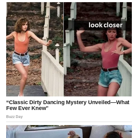
Mira Škorić danas je više od izvanredne pjevačice; ona
predstavlja primjer snage i odlučnosti. Njena borba protiv raka
štitnjače pokazuje da ni bolest ni strah ne mogu slomiti volju
onoga ko se bori za ono što voli. Njena hrabrost da otvoreno
razgovara o vlastitim iskustvima dovela je do stvaranja
snažne zajednice podrške među oboljelima. Ljudi su
razmjenjivali savjete i iskustva, pružali jedni drugima
emocionalnu podršku, a Mira je postala pokretačka snaga u
borbi protiv ove bolesti.
U današnje vrijeme, ona predstavlja simbol nade i motivacije
za sve koji se suočavaju sa vlastitim izazovima. Njena