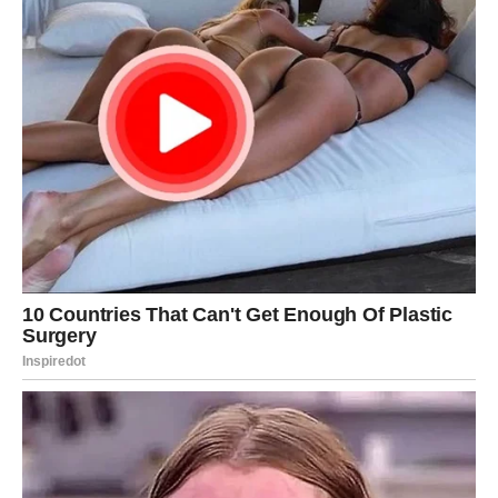
sposobnost da se suoči s teškim životnim situacijama i iz njih
izađe jača ohrabruje druge da ne gube vjeru. Njena priča nije
samo o njenoj borbi; ona je poziv svima nama da budemo
hrabri i suočimo se sa životnim izazovima s dostojanstvom i
snagom. Kroz svoje primjere, mnogi su naučili da je snaga u
zajedništvu i da je podrška drugih ključna u teškim
vremenima.
Mira Škorić nije samo umjetnica sa predivnim glasom; ona je
žena koja pokazuje koliko je važno imati hrabrosti u
suočavanju sa životnim preprekama. Njena priča nas uči da
se život ne smije zaustaviti zbog bolesti i da, uz ljubav i
podršku, možemo prevazići i najteže trenutke. Svi mi možemo
pronaći inspiraciju u njenoj hrabrosti i odlučnosti, a njena borba
ostaje svjetionik nade za sve nas. Na kraju, Mira nam
pokazuje da svaki izazov može biti prilika za rast i jačanje i da
svako od nas može postati junak svoje vlastite priče.