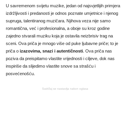
U savremenom svijetu muzike, jedan od najsvjetlijih primjera
izdržljivosti i predanosti je odnos poznate umjetnice i njenog
supruga, talentiranog muzičara. Njihova veza nije samo
romantična, već i profesionalna, a oboje su kroz godine
zajedno stvarali muziku koja je ostavila neizbrisiv trag na
sceni. Ova priča je mnogo više od puke ljubavne priče; to je
priča o
izazovima, snazi i autentičnosti
. Ova priča nas
poziva da preispitamo vlastite vrijednosti i ciljeve, dok nas
inspiriše da slijedimo vlastite snove sa strašću i
posvećenošću.
Sadržaj se nastavlja nakon oglasa