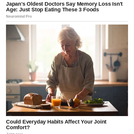
u borbi protiv stereotipa koji prate žene u industriji zabave,
pokazujući da su strast i talent važniji od bilo kakvih
predrasuda. Njena hrabrost da se suoči s kritikama i nastavi
djelovati kao ambasador pozitivnih promjena čini je uzorom
mnogima.