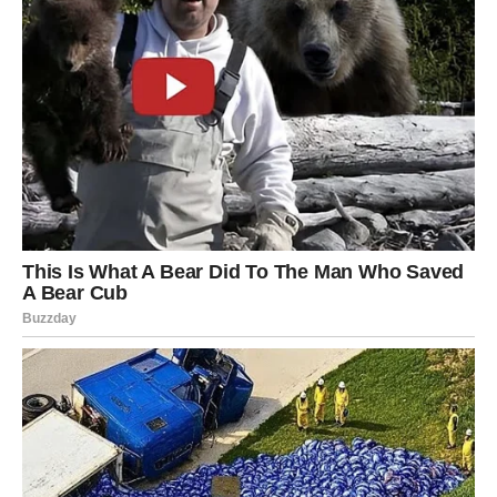
pritiske. Kroz sve te izazove, njena posvećenost porodici i
prijateljima ostaje nepromijenjena, a to je dodatni motivator za
sve nas da se borimo za ono što volimo.
Na kraju, ljubav i partnerstvo su ključni faktori koji oblikuju naš
život. Njihov odnos pokazuje kako istinska ljubav može
prevazići sve prepreke, a zajednički rad donosi uspjehe koji
nisu samo profesionalne prirode. Njihova priča je inspiracija za
sve nas, podsjećajući nas da se uspjeh ne mjeri samo po
rezultatima, već i po dubini odnosa koje gradimo tokom života.
Ova inspirativna priča o ljubavi i autentičnosti ne prestaje da
nas podstiče da se borimo za svoje snove, ostajući pri tome
vjerni sebi i svojim vrijednostima.