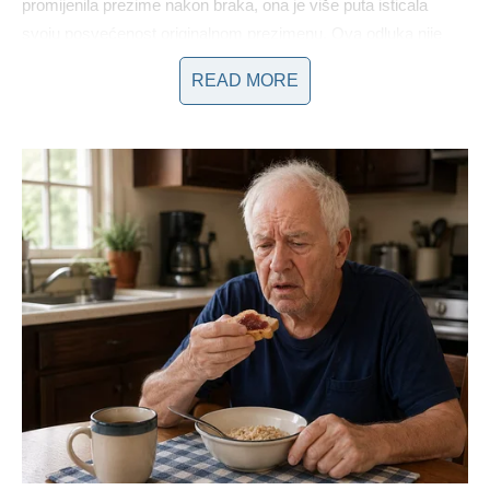
promijenila prezime nakon braka, ona je više puta isticala
svoju posvećenost originalnom prezimenu. Ova odluka nije
bila samo stvar lične preferencije, već i snažna poruka svim
READ MORE
ženama da ostanu dosljedne sebi. U svijetu gdje se očekuje
da se prilagodimo, njena posvećenost vlastitom identitetu
postaje inspiracija za mnoge. Mnogo je žena koje su se
pronašle u njenoj poruci, prepoznajući da je autentičnost temelj
uspjeha u poslovnom i privatnom životu.
Suočavanje sa Preporodima i Kritikom
Njen put nije bio bez izazova. Suočavala se sa predrasudama
i kritikama koje su često dolazile iz medija.
Na primjer, tokom
jedne od svojih turneja, suočila se sa snažnim kritikama zbog
svog izgleda i stila, ali je njena sposobnost da zatvori uši na
negativne komentare i nastavi dalje ne samo da je ojačala njen
status u muzičkoj industriji, već je i inspirisala mnoge mlade
žene da se bore za svoje snove.
Uz sve to, ona je bila aktivna