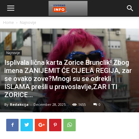
Home
Najnovije
Najnovije
Isplivala lična karta Zorice Brunclik! Zbog
imena ZANlJEMlT ĆE ClJELA REGlJA, zar
se ovako zove?Mnogi su se odrekli
ISLAMA prešli u pravoslavlje,ZAR I TI
ZORICE…
By
Redakcija
-
December 28, 2025
1655
0