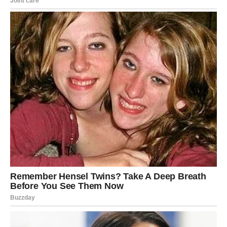
Otkrivanje Složenosti Braka
U svakom braku postoje izazovi, a njihov nije bio izuzetak.
Mnoge glasine o prošlim vezama njenog supruga često su se
pojavljivale u medijima, pokrećući pitanja o njihovoj vezi.
Na
primjer, kada su neki tabloidni članci sugerirali da njihova
ljubav možda nije onakva kakvom se prikazuje, oboje su