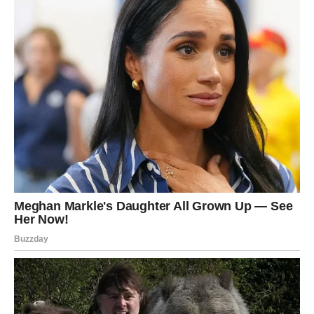
odlučili da ne odgovaraju na glasine, već su se fokusirali na
ono što je zaista važno. Ipak, kako su oboje otkrili, istina je
mnogo složenija od onoga što se često prikazuje.
Njihov brak
je izgrađen na povjerenju i međusobnom poštovanju, što ih je
održalo kroz teške trenutke. Njihova ljubav, temeljena na
razumijevanju i podršci, pokazuje kako se istinska povezanost
može suočiti sa svim izazovima.
Poruka o Postojanosti i Inspiraciji
Njena karijera, koja se razvijala kroz godine, postala je simbol
snage i postojanosti. Ona nije samo muzička zvijezda; ona je
ikona hrabrosti koja pokazuje da je autenticitet ključ uspjeha.
Svojim nastupima i projektima, ona neprestano inspiriše
mnoge, pokazujući da se prava vrijednost u životu mjeri onim
što ostavljamo iza sebe.
Njena priča nas uči da je važno ostati
vjeran sebi i svojim vrijednostima, bez obzira na vanjske