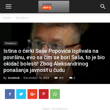
Home
Showbizz
Showbizz
Istina o ćerki Saše Popovića isplivala na
površinu, evo sa čim se bori Saša, to je bio
okidač boIesti! Zbog Aleksandrinog
ponašanja javnost u čudu
By
Urednik
-
December 16, 2024
695
0
Oglasi - Advertisement