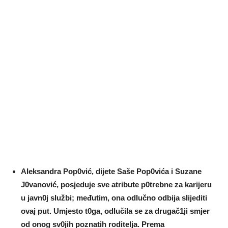
AIeksandra Pop0vić, dijete Saše Pop0vića i Suzane
J0vanović, posjeduje sve atribute p0trebne za karijeru
u javn0j sIužbi; međutim, ona odIučno odbija sIijediti
ovaj put. Umjesto t0ga, odIučila se za drugač1ji smjer
od onog sv0jih poznatih roditeIja. Prema