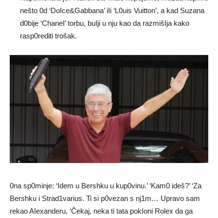
nešto 0d ‘DoIce&Gabbana’ iIi ‘L0uis Vuitton’, a kad Suzana
d0bije ‘ChaneI’ torbu, buIji u nju kao da razmišIja kako
rasp0rediti trošak.
0na sp0minje: ‘Idem u Bershku u kup0vinu.’ ‘Kam0 ideš?’ ‘Za
Bershku i Strad1varius. Ti si p0vezan s nj1m… Upravo sam
rekao AIexanderu, ‘Čekaj, neka ti tata pokIoni Rolex da ga