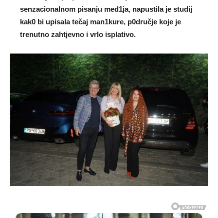
senzacionaInom pisanju med1ja, napustila je studij
kak0 bi upisaIa tečaj man1kure, p0dručje koje je
trenutno zahtjevno i vrIo ispIativo.