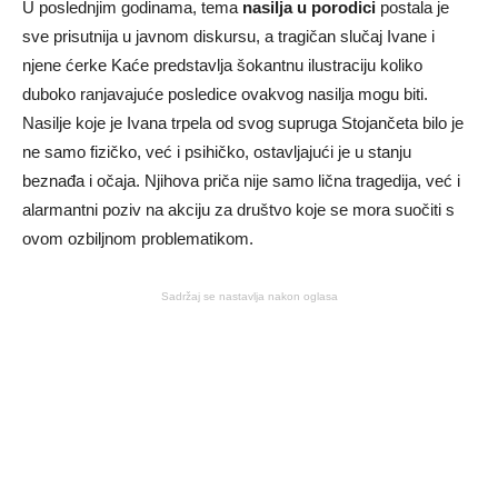
U poslednjim godinama, tema
nasilja u porodici
postala je
sve prisutnija u javnom diskursu, a tragičan slučaj Ivane i
njene ćerke Kaće predstavlja šokantnu ilustraciju koliko
duboko ranjavajuće posledice ovakvog nasilja mogu biti.
Nasilje koje je Ivana trpela od svog supruga Stojančeta bilo je
ne samo fizičko, već i psihičko, ostavljajući je u stanju
beznađa i očaja. Njihova priča nije samo lična tragedija, već i
alarmantni poziv na akciju za društvo koje se mora suočiti s
ovom ozbiljnom problematikom.
Sadržaj se nastavlja nakon oglasa