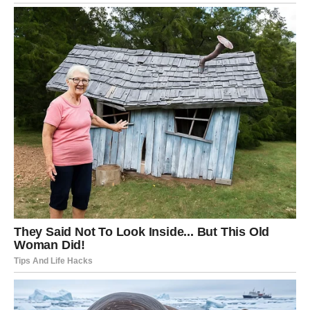
se zlostavljači suočiti s posledicama svojih postupaka.
Međutim, to nije dovoljno. Društvo se mora aktivno angažovati
u sprečavanju nasilja, pružanju podrške žrtvama i obrazovanju
o zdravim odnosima. Vlasti bi trebale uvesti kvalitetne
programe rehabilitacije za zlostavljače, kako bi se sprečilo
ponavljanje istih obrazaca ponašanja. Takođe, važno je
razvijati jasne smernice za postupanje u slučajevima nasilja,
kako bi se osiguralo da svi zlostavljači budu odgovorni za
svoja dela.
Preventivne Mjere i Podrška Žrtvama
Uloga prevencije je ključna u borbi protiv nasilja u porodici. To
uključuje edukaciju o prepoznavanju znakova nasilja, pružanje
resursa za žrtve i stvaranje sigurnih prostora za one koji traže
pomoć.
Organizacije koje se bave zaštitom žena i dece
moraju imati podršku društva i vlasti kako bi mogle efikasno