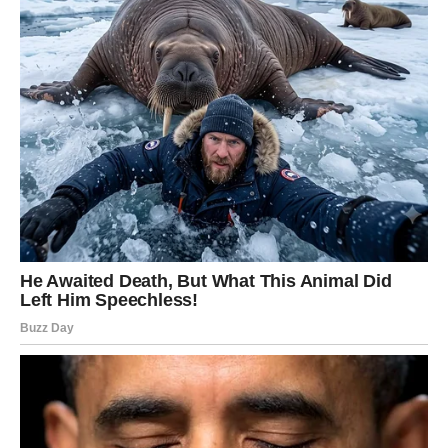
raditi na terenu. Također, važna je i osveta javnosti na ovakve
tragične događaje. Moramo stvoriti kulturu u kojoj se nasilje ne
tolerira, a žrtve se ne srame da potraže pomoć.
U mnogim
slučajevima, žrtve nasilja se suočavaju s dodatnom
stigmatizacijom, što ih može sprečiti u traženju pomoći. Samo
kroz otvoreni dijalog i podršku možemo pomoći žrtvama da se
oslobode okova nasilja.
Zaključak: Borba protiv Nasilja mora biti
Prioritet
Tragična sudbina Ivane i Kaće prikazuje stvarnost s kojom se
mnoge žene suočavaju u svakodnevnom životu. Ova priča
nas podseća na važnost osnaživanja žrtava, pružanja pravne i
emocionalne podrške, kao i na potrebu za promenom
društvenih normi koje omogućavaju nasilje.
Pravi put ka
promenama leži u kolektivnoj svesti i angažmanu, jer svako