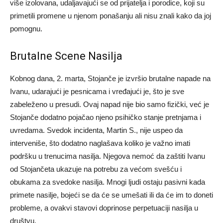
više izolovana, udaljavajući se od prijatelja i porodice, koji su
primetili promene u njenom ponašanju ali nisu znali kako da joj
pomognu.
Brutalne Scene Nasilja
Kobnog dana, 2. marta, Stojanče je izvršio brutalne napade na
Ivanu, udarajući je pesnicama i vređajući je, što je sve
zabeleženo u presudi. Ovaj napad nije bio samo fizički, već je
Stojanče dodatno pojačao njeno psihičko stanje pretnjama i
uvredama. Svedok incidenta, Martin S., nije uspeo da
interveniše, što dodatno naglašava koliko je važno imati
podršku u trenucima nasilja. Njegova nemoć da zaštiti Ivanu
od Stojančeta ukazuje na potrebu za većom svešću i
obukama za svedoke nasilja. Mnogi ljudi ostaju pasivni kada
primete nasilje, bojeći se da će se umešati ili da će im to doneti
probleme, a ovakvi stavovi doprinose perpetuaciji nasilja u
društvu.