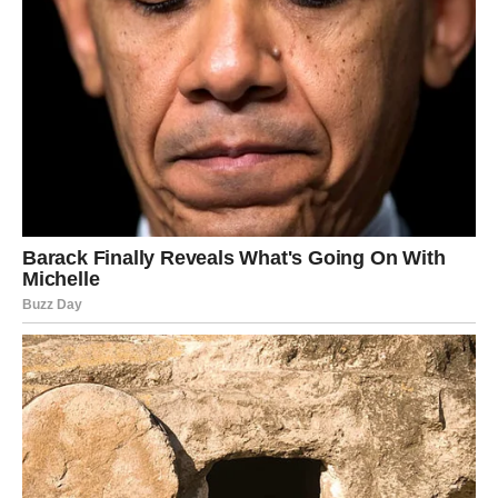
od nas može igrati ulogu u stvaranju sigurnijeg okruženja za
sve.
Podizanje svesti o problemu nasilja u porodici, edukacija
mladih o zdravim vezama i podrška onima koji su preživeli
nasilje ključni su koraci u stvaranju zajednice koja se ne boji
da se suoči s ovim teškim temama.