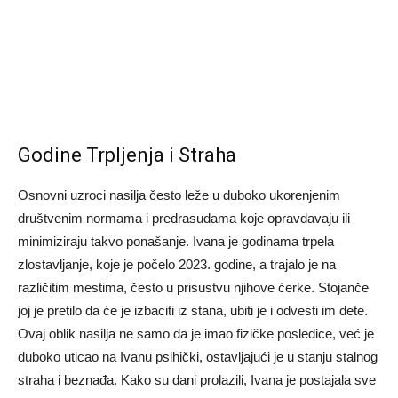
Godine Trpljenja i Straha
Osnovni uzroci nasilja često leže u duboko ukorenjenim
društvenim normama i predrasudama koje opravdavaju ili
minimiziraju takvo ponašanje. Ivana je godinama trpela
zlostavljanje, koje je počelo 2023. godine, a trajalo je na
različitim mestima, često u prisustvu njihove ćerke. Stojanče
joj je pretilo da će je izbaciti iz stana, ubiti je i odvesti im dete.
Ovaj oblik nasilja ne samo da je imao fizičke posledice, već je
duboko uticao na Ivanu psihički, ostavljajući je u stanju stalnog
straha i beznađa. Kako su dani prolazili, Ivana je postajala sve