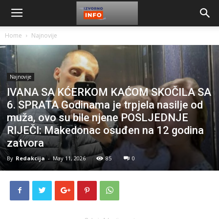
Home
Najnovije
Najnovije
IVANA SA KĆERKOM KAĆOM SKOČILA SA
6. SPRATA Godinama je trpjela nasilje od
muža, ovo su bile njene POSLJEDNJE
RIJEČI: Makedonac osuđen na 12 godina
zatvora
By
Redakcija
-
May 11, 2026
85
0