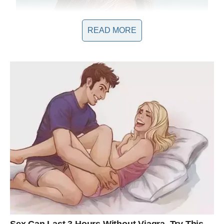
READ MORE
Poslednji Trenuci
Nakon što je Stojanče napustio stan, Ivana je izjavila: “Kaća i
ja ćemo malo da legnemo, da se odmorimo.” Ove reči su bile