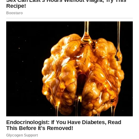
tragične i predosećale su njenu nameru da okonča svoje
patnje, zajedno sa svojom ćerkom. U tom trenutku, bila je
zaslepljena bolom i očajem, verovatno verujući da nema izlaza
iz situacije u kojoj se nalazila. Kada su obe pale s šestog
sprata, njihova smrt je poslužila kao snažna opomena o
ozbiljnosti problema nasilja u porodici i potrebama za pravim
rešenjima. Ovaj incident nije samo oduzeo dva života, već je i
ostavio dubok trag na zajednici, koja se sada mora suočiti sa
posledicama nasilja koje nije zaustavljeno na vreme.
Pravni Posledici i Društvena
Odgovornost
Osnovni sud u Skoplju osudio je Stojančeta na 12 godina
zatvora, između ostalog i zbog podsticanja Ivane na
samoubistvo. Ova presuda je važna jer šalje poruku da
pravosudni sistem prepoznaje težinu ovakvih zločina i da će