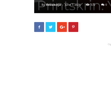
By
Redakcija
-
June 7, 2026
572
0
Og