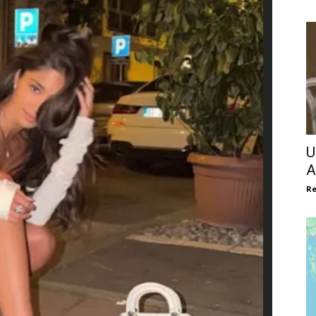
U
A
Re