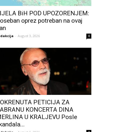
IJELA BiH POD UPOZORENJEM:
oseban oprez potreban na ovaj
an
dakcija
-
August 3, 2026
0
OKRENUTA PETICIJA ZA
ABRANU KONCERTA DINA
ERLINA U KRALJEVU Posle
kandala...