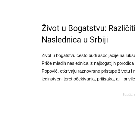
Život u Bogatstvu: Različit
Naslednica u Srbiji
Život u bogatstvu često budi asocijacije na luksuz
Priče mladih naslednica iz najbogatijih porodica
Popović, otkrivaju raznovrsne pristupe životu i 
jedinstveni teret očekivanja, pritisaka, ali i priv
Sadržaj 