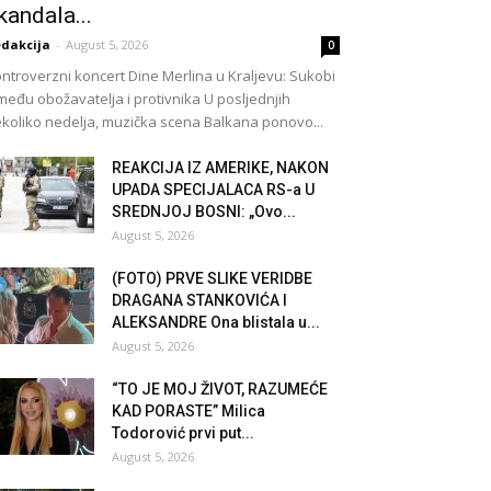
kandala...
dakcija
-
August 5, 2026
0
ntroverzni koncert Dine Merlina u Kraljevu: Sukobi
među obožavatelja i protivnika U posljednjih
koliko nedelja, muzička scena Balkana ponovo...
REAKCIJA IZ AMERIKE, NAKON
UPADA SPECIJALACA RS-a U
SREDNJOJ BOSNI: „Ovo...
August 5, 2026
(FOTO) PRVE SLIKE VERIDBE
DRAGANA STANKOVIĆA I
ALEKSANDRE Ona blistala u...
August 5, 2026
“TO JE MOJ ŽIVOT, RAZUMEĆE
KAD PORASTE” Milica
Todorović prvi put...
August 5, 2026