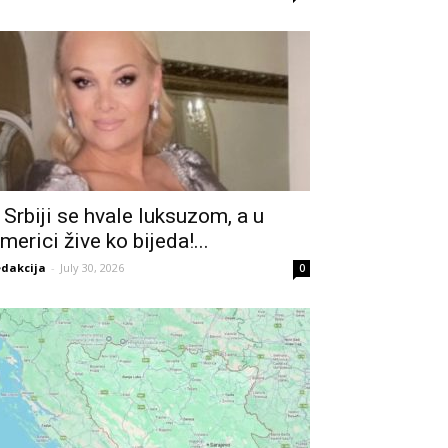
 Srbiji se hvale luksuzom, a u
merici žive ko bijeda!...
dakcija
-
July 30, 2026
0