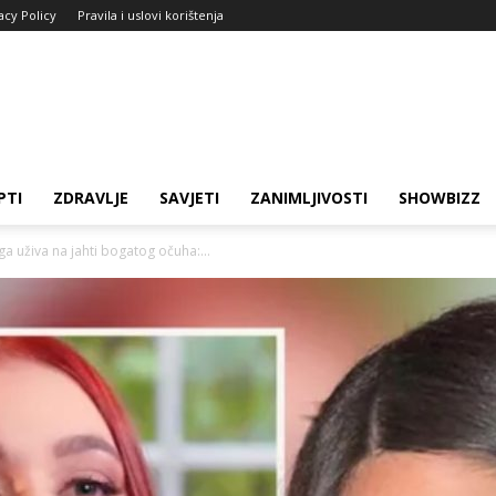
acy Policy
Pravila i uslovi korištenja
PTI
ZDRAVLJE
SAVJETI
ZANIMLJIVOSTI
SHOWBIZZ
ga uživa na jahti bogatog očuha:...