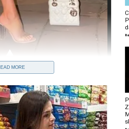
C
P
d
Re
EAD MORE
P
Z
M
s