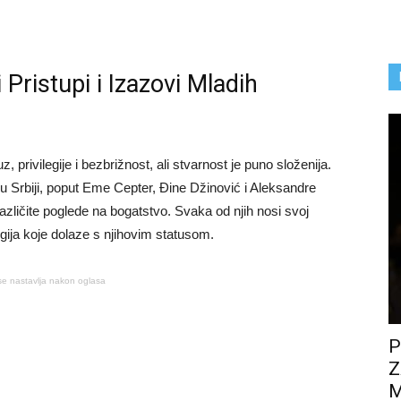
i Pristupi i Izazovi Mladih
, privilegije i bezbrižnost, ali stvarnost je puno složenija.
 u Srbiji, poput Eme Cepter, Đine Džinović i Aleksandre
različite poglede na bogatstvo. Svaka od njih nosi svoj
ilegija koje dolaze s njihovim statusom.
se nastavlja nakon oglasa
P
Z
M