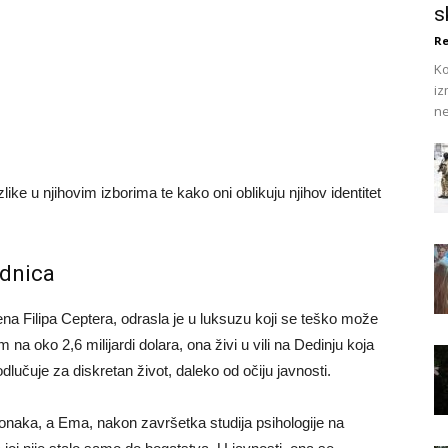
s
Re
Ko
iz
ne
like u njihovim izborima te kako oni oblikuju njihov identitet
ednica
a Filipa Ceptera, odrasla je u luksuzu koji se teško može
na oko 2,6 milijardi dolara, ona živi u vili na Dedinju koja
odlučuje za diskretan život, daleko od očiju javnosti.
Monaka, a Ema, nakon završetka studija psihologije na