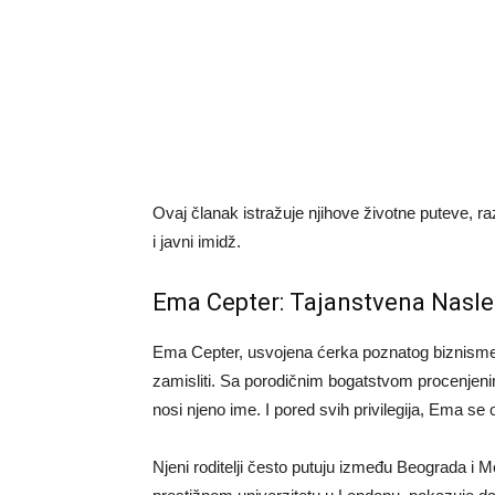
Ovaj članak istražuje njihove životne puteve, raz
i javni imidž.
Ema Cepter: Tajanstvena Nasl
Ema Cepter, usvojena ćerka poznatog biznismen
zamisliti. Sa porodičnim bogatstvom procenjenim 
nosi njeno ime. I pored svih privilegija, Ema se 
Njeni roditelji često putuju između Beograda i 