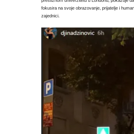
prestižnom univerzitetu u Londonu, pokazuje da 
fokusira na svoje obrazovanje, prijatelje i huma
zajednici.