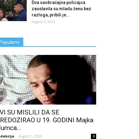
Dva saobraćajna policajca
zaustavila su mladu ženu bez
razloga, pribili je...
August 5, 2026
Popularno
VI SU MISLILI DA SE
REDOZIRAO U 19. GODINI Majka
lumca...
dakcija
-
August 1, 2026
0