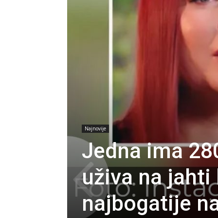
Najnovije
Jedna ima 280
uživa na jaht
najbogatije n