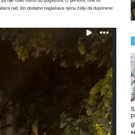
joj nije stalo samo do bogatstva. U javnosti, ona se
nitarni rad, što dodatno naglašava njenu želju da doprinese
S
P
g
Re