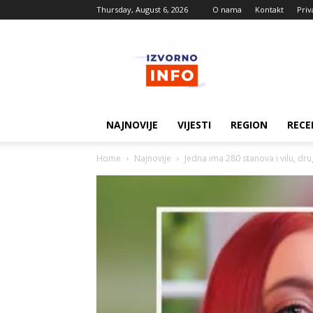
Thursday, August 6, 2026
O nama
Kontakt
Priv
Izvorne
vijesti
NAJNOVIJE
VIJESTI
REGION
RECE
Home
Najnovije
Jedna ima 280 stanova i vilu, dru