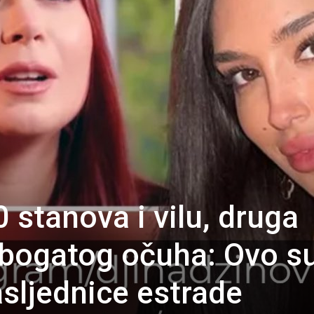
 stanova i vilu, druga
i bogatog očuha: Ovo s
asljednice estrade