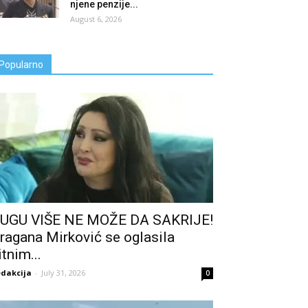
njene penzije...
August 6, 2026
Popularno
UGU VIŠE NE MOŽE DA SAKRIJE!
ragana Mirković se oglasila
itnim...
dakcija
-
July 31, 2026
0