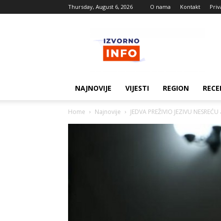
Thursday, August 6, 2026
O nama
Kontakt
Priv
Izvorne
vijesti
NAJNOVIJE
VIJESTI
REGION
RECE
Home
Najnovije
JEDVA PREŽIVIO JEZIVU NESREĆU a