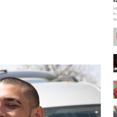
Re
Em
Pr
dr