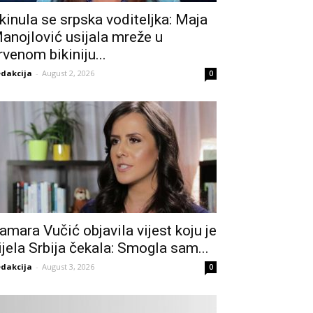
kinula se srpska voditeljka: Maja
anojlović usijala mreže u
rvenom bikiniju...
dakcija
-
August 2, 2026
0
amara Vučić objavila vijest koju je
ijela Srbija čekala: Smogla sam...
dakcija
-
August 3, 2026
0