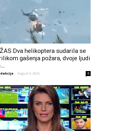
ŽAS Dva helikoptera sudarila se
rilikom gašenja požara, dvoje ljudi
...
dakcija
-
August 4, 2026
0