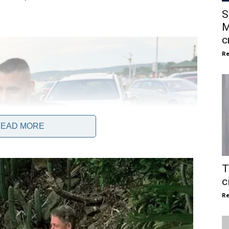
S
M
c
Re
EAD MORE
T
c
Re