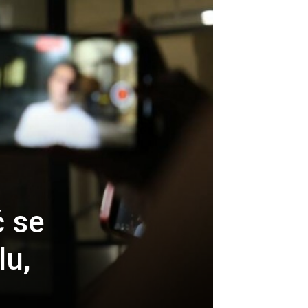
a
ć se
lu,