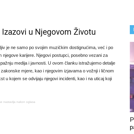
i Izazovi u Njegovom Životu
tljiv je ne samo po svojim muzičkim dostignućima, već i po
m njegove karijere. Njegovi postupci, posebno vezani za
pažnju medija i javnosti. U ovom članku istražujemo detalje
zakonske mjere, kao i njegovim izjavama o vožnji i ličnom
 u kojem se odvijaju njegovi incidenti, kao i na uticaj koji
se nastavlja nakon oglasa
P
p