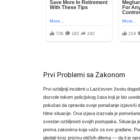
Prvi Problemi sa Zakonom
Prvi ozbiljniji incident u Lazićevom životu dog
dozvole tokom policijskog časa koji je bio uved
pokušao da opravda svoje ponašanje izjavivši da
hitne situacije. Ova izjava izazvala je pomešane
svestan ozbiljnosti svojih postupaka. Situacija j
prema zakonima koja važe za sve građane. Pored 
gledati kroz prizmu etičkih dilema — da li je op