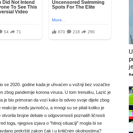
U
p
je
Re
odio se 2020. godine kada je uhvaćen u vožnji bez vozačke
en zbog pandemije korona virusa. U tom trenutku, Lazić je
 je bio primoran da vozi kako bi odveo svoje dijete zbog
 reakcije među javnošću, a mnogi su se pitali koliko je
e otvorila brojne debate o odgovornosti poznatih ličnosti
toga, njegova izjava o “hitnoj situaciji” mogla bi se
ravdano prekršiti zakon čak i u kritičnim okolnostima?