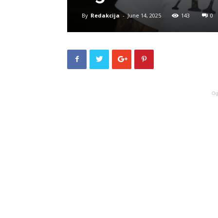
By
Redakcija
-
June 14, 2025
143
0
Og