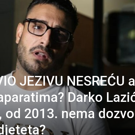
VIO JEZIVU NESREĆU 
aparatima? Darko Lazi
, od 2013. nema dozvo
djeteta?