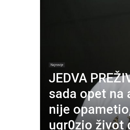
Najnovije
JEDVA PREŽI
sada opet na 
nije opametio
ugr0zio život 