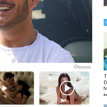
T
D
h
Re