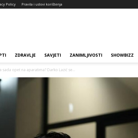
acy Policy
Pravila i uslovi korištenja
PTI
ZDRAVLJE
SAVJETI
ZANIMLJIVOSTI
SHOWBIZZ
 sada opet na aparatima? Darko Lazić se...