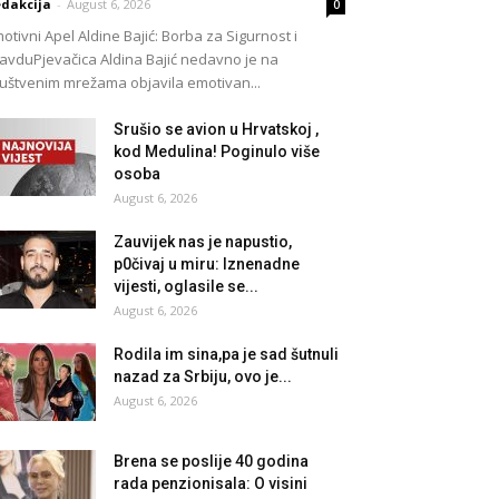
dakcija
-
August 6, 2026
0
otivni Apel Aldine Bajić: Borba za Sigurnost i
avduPjevačica Aldina Bajić nedavno je na
uštvenim mrežama objavila emotivan...
Srušio se avion u Hrvatskoj ,
kod Medulina! Poginulo više
osoba
August 6, 2026
Zauvijek nas je napustio,
p0čivaj u miru: Iznenadne
vijesti, oglasile se...
August 6, 2026
Rodila im sina,pa je sad šutnuli
nazad za Srbiju, ovo je...
August 6, 2026
Brena se poslije 40 godina
rada penzionisala: O visini