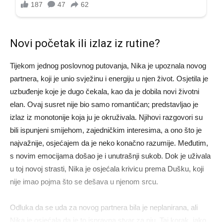
Novi početak ili izlaz iz rutine?
Tijekom jednog poslovnog putovanja, Nika je upoznala novog
partnera, koji je unio svježinu i energiju u njen život. Osjetila je
uzbuđenje koje je dugo čekala, kao da je dobila novi životni
elan. Ovaj susret nije bio samo romantičan; predstavljao je
izlaz iz monotonije koja ju je okruživala. Njihovi razgovori su
bili ispunjeni smijehom, zajedničkim interesima, a ono što je
najvažnije, osjećajem da je neko konačno razumije. Međutim,
s novim emocijama došao je i unutrašnji sukob. Dok je uživala
u toj novoj strasti, Nika je osjećala krivicu prema Dušku, koji
nije imao pojma što se dešava u njenom srcu.
Odluka da se uda za novog partnera bila je neplanirana, ali
Nika je osjećala da je to ispravna stvar za nju. Taj korak, iako