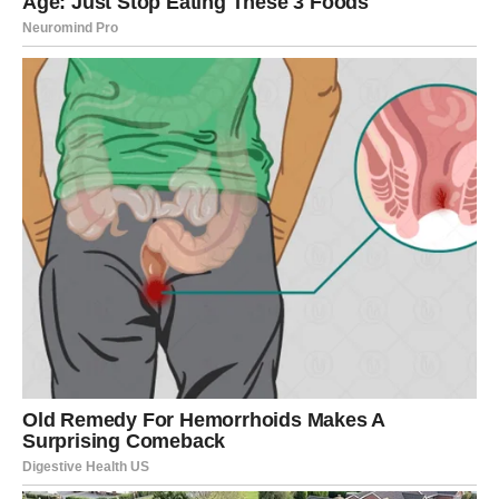
Duškova bol i suočavanje sa stvarnošću
Kada je Duško saznao za Nikin brak, njegov svijet se srušio.
Vjerovao je da poznaje svoju partnericu i da su njihovi osjećaji