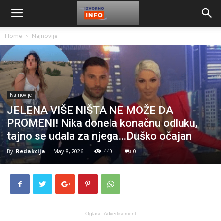
Home
Najnovije
Najnovije
JELENA VIŠE NIŠTA NE MOŽE DA
PROMENI! Nika donela konačnu odluku,
tajno se udala za njega…Duško očajan
By
Redakcija
-
May 8, 2026
440
0
Oglasi - Advertisement