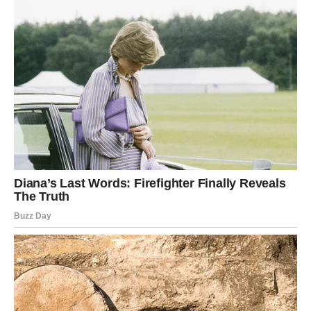
traumatizirao.
Put ka oporavku
Nakon svega što se desilo, oboje su se našli na raskrižju
svojih života. Nika je započela novu avanturu, dok je Duško
morao pronaći način da živi bez nje. Ovaj proces nije bio lagan
za nijednog od njih, ali su oboje shvatili da je put ka oporavku
neophodan. Dok je Nika istraživala nove mogućnosti u ljubavi,
Duško se suočavao s vlastitim emocijama, bolom i tugom.
Njegov put ka oporavku uključivao je rad na sebi, introspekciju
i ponovo otkrivanje svojih strasti koje su se godinama
zanemarivale.
Na kraju, iako su njihovi putevi postali odvojeni, oboje su
shvatili da život nosi nove prilike. Nika je pronašla ljubav koja
ju ispunjava, dok je Duško učio da gubitak može biti početak