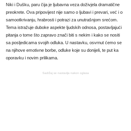
Niki i Dušku, paru čija je ljubavna veza doživjela dramatične
preokrete. Ova pripovijest nije samo o ljubavi i prevari, već i o
samootkrivanju, hrabrosti i potrazi za unutrašnjom srećom.
Tema istražuje duboke aspekte ljudskih odnosa, postavljajući
pitanja o tome što zapravo znači biti s nekim i kako se nositi
sa posljedicama svojih odluka. U nastavku, osvrnut ćemo se
na njihove emotivne borbe, odluke koje su donijeli, te put ka
oporavku i novim prilikama.
Sadržaj se nastavlja nakon oglasa