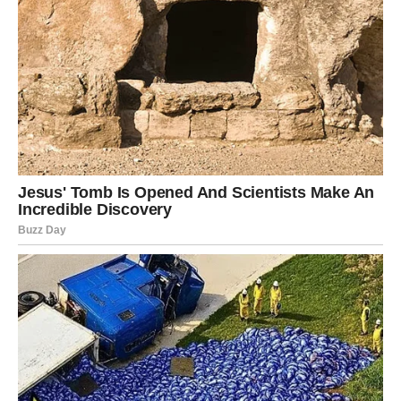
nečeg novog. Ova priča o Niki i Dušku je snažna lekcija o
ljudskoj prirodi i snazi koja dolazi sa suočavanjem sa vlastitim
odlukama. U svijetu punom neizvjesnosti, najvažnija stvar koju
su naučili je da život ide dalje, bez obzira na sve izazove i
prepreke na koje nailazimo. Ova priča nas također podsjeća
da su svi naši putevi isprepleteni i da svaka odluka koju
donesemo oblikuje ne samo naš život, već i živote onih oko
nas.