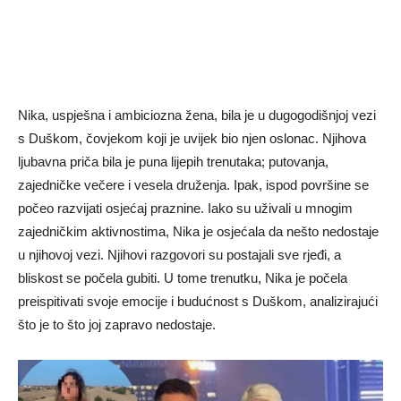
Nika, uspješna i ambiciozna žena, bila je u dugogodišnjoj vezi
s Duškom, čovjekom koji je uvijek bio njen oslonac. Njihova
ljubavna priča bila je puna lijepih trenutaka; putovanja,
zajedničke večere i vesela druženja. Ipak, ispod površine se
počeo razvijati osjećaj praznine. Iako su uživali u mnogim
zajedničkim aktivnostima, Nika je osjećala da nešto nedostaje
u njihovoj vezi. Njihovi razgovori su postajali sve rjeđi, a
bliskost se počela gubiti. U tome trenutku, Nika je počela
preispitivati svoje emocije i budućnost s Duškom, analizirajući
što je to što joj zapravo nedostaje.