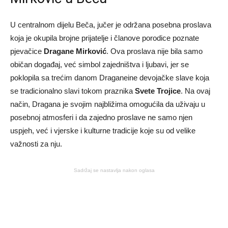
U centralnom dijelu Beča, jučer je održana posebna proslava
koja je okupila brojne prijatelje i članove porodice poznate
pjevačice
Dragane Mirković
. Ova proslava nije bila samo
običan događaj, već simbol zajedništva i ljubavi, jer se
poklopila sa trećim danom Draganeine devojačke slave koja
se tradicionalno slavi tokom praznika
Svete Trojice
. Na ovaj
način, Dragana je svojim najbližima omogućila da uživaju u
posebnoj atmosferi i da zajedno proslave ne samo njen
uspjeh, već i vjerske i kulturne tradicije koje su od velike
važnosti za nju.
Sadržaj se nastavlja nakon oglasa