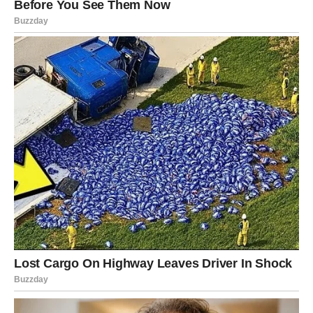
Izazovi u Svijetu Zabave
Iako je proslava bila vesela i ispunjena ljubavlju, Dragana se
suočila i s izazovima. Naime, obavijestila je svoje obožavatelje
putem društvenih mreža da je njen koncert u Banjaluci,
zakazan za 14. juni, odložen zbog tehničkih problema. Ova
vijest je iznenadila mnoge, koji su jedva čekali da je vide na
sceni. Koncerti su za svakog izvođača ključni momenti u
karijeri, pa su fanovi reagovali razočarano, izražavajući svoje
nezadovoljstvo ili brigu o tome kada će konačno moći uživati u
njenim nastupima.
Dragana je izrazila svoje izvinjenje i naglasila da se nada
brzom rješenju problema kako bi se koncert mogao održati u
doglednom roku. Ova situacija je pokazala da i najveće
zvijezde mogu naići na nepredviđene okolnosti, ali je Dragana,
poznata po svom optimizmu, odlučila ostati pozitivna i ohrabriti