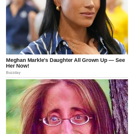
trenutke čini je još voljenijom i poštovanijom.
Ova proslava je bila simbol porodičnih vrijednosti koje su
neizmjerno važne, bez obzira na uspjeh i popularnost. Kroz
sve uspone i padove, Dragana ostaje vjerna sebi i svojim
principima, što je čini još voljenijom među njenim
obožavateljima. Njena sposobnost da pronađe radost u malim
stvarima i dijeli ih sa porodicom i fanovima dodatno pojačava
njen status jedne od najomiljenijih ličnosti u regionu, a sav njen
trud i posvećenost svakako daju inspiraciju mnogima koji prate
njen rad i život.