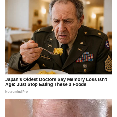
svoje fanove. Njena otvorenost i iskrenost u komunikaciji s
publikom dodatno su učvrstili njen odnos s obožavateljima, koji
su cijenili njenu sposobnost da se suoči s nepredviđenim
situacijama.
Inspiracija za Mnoge
Dragana Mirković nije samo pjevačica, već i pravi uzor
mnogim ženama. Njena sposobnost da balansira između
uspješnog muzičkog karijere i porodičnog života je nešto što
mnogi žele oponašati. Redovno dijeli trenutke iz svog
svakodnevnog života na društvenim mrežama, pokazujući
koliko joj je porodica važna. Ove objave inspirišu mnoge njene
obožavatelje da slijede svoje snove i ne odustaju, bez obzira
na prepreke. Njen stav prema životu, koji se temelji na ljubavi,
podršci i međusobnom poštovanju, postavlja visok standard
za sve one koji je prate.