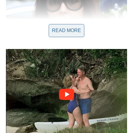
READ MORE
Kao pravi domaćin, Dragana je pripremila niz iznenađenja za
svoju ćerku Manuelu, koja je proslavila svoj
23. rođendan
.
Glavni akcent proslave bila je elegantna torta u kombinaciji
boja, koja je uključivala nijanse pink i crne. Na vrhu torte su se
nalazili detalji inspirisani Manuelinom ljubavlju prema modi –
crna torbica i šešir od fondana, kao i zlatna štikla koja je
upotpunila cjelokupni izgled. Uz tortu, postavljene su svjećice
sa brojem 23, simbolizirajući Manuelin poseban dan. Ova
pažnja prema detaljima nije prošla neprimijećeno među
gostima, koji su sa oduševljenjem komentarisali Draganu kao