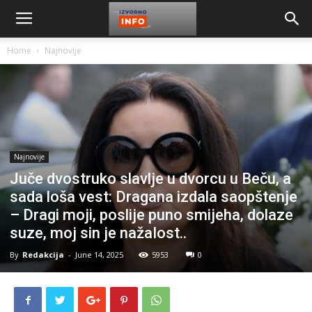
Home
Najnovije
Najnovije
Juče dvostruko slavlje u dvorcu u Beču, a
sada loša vest: Dragana izdala saopštenje
– Dragi moji, poslije puno smijeha, dolaze
suze, moj sin je nažaIost..
By
Redakcija
-
June 14, 2025
5953
0