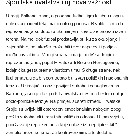
Sportska rivalstva i njihova važnost
U regiji Balkana, sport, a posebno fudbal, igra ključnu ulogu u
oblikovanju identiteta i nacionalnog ponosa. Rivaliteti između
reprezentacija su duboko ukorijenjeni i često se protežu izvan
terena. Naime, dok fudbal predstavlja priliku za okupljanje i
zajedništvo, on također može biti izvor napetosti i podjela
među navijačima. Mnogi smatraju da je podrška drugim
reprezentacijama, poput Hrvatske ili Bosne i Hercegovine,
izdajnička gesta prema vlastitom timu. S druge strane, neki
ljudi smatraju da bi sport trebao biti izvan političkih i nacionalnih
tenzija. Uzimajući u obzir povijest sukoba i nesuglasica na
Balkanu, jasno je da sportska rivalstva često reflektuju dublje
socio-političke tenzije. Na primjer, susreti između Hrvatske i
Srbije su uvijek bili opterećeni emocionalnim nabojem zbog
prošlih sukoba, ali i trenutnih političkih odnosa. U tom svjetlu,
podržavanje reprezentacija koje dolaze iz “neprijateljskih”
zemalja može se smatrati kontroverznim, a to dodatno