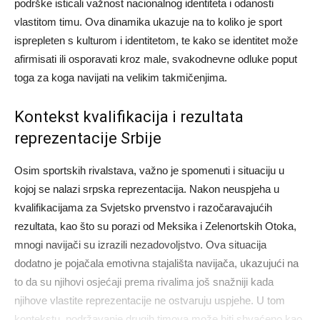
podrške isticali važnost nacionalnog identiteta i odanosti
vlastitom timu. Ova dinamika ukazuje na to koliko je sport
isprepleten s kulturom i identitetom, te kako se identitet može
afirmisati ili osporavati kroz male, svakodnevne odluke poput
toga za koga navijati na velikim takmičenjima.
Kontekst kvalifikacija i rezultata
reprezentacije Srbije
Osim sportskih rivalstava, važno je spomenuti i situaciju u
kojoj se nalazi srpska reprezentacija. Nakon neuspjeha u
kvalifikacijama za Svjetsko prvenstvo i razočaravajućih
rezultata, kao što su porazi od Meksika i Zelenortskih Otoka,
mnogi navijači su izrazili nezadovoljstvo.
Ova situacija
dodatno je pojačala emotivna stajališta navijača, ukazujući na
to da su njihovi osjećaji prema rivalima još snažniji kada
njihove vlastite reprezentacije ne ostvaruju uspjehe. U tom
kontekstu, podržavanje drugih timova može biti shvaćeno kao