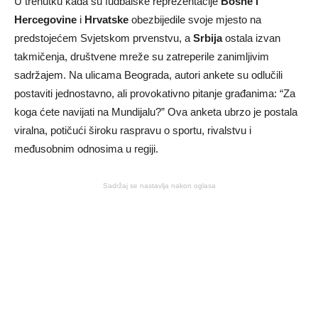
U trenutku kada su fudbalske reprezentacije
Bosne i
Hercegovine
i
Hrvatske
obezbijedile svoje mjesto na
predstojećem Svjetskom prvenstvu, a
Srbija
ostala izvan
takmičenja, društvene mreže su zatreperile zanimljivim
sadržajem. Na ulicama Beograda, autori ankete su odlučili
postaviti jednostavno, ali provokativno pitanje građanima: “Za
koga ćete navijati na Mundijalu?” Ova anketa ubrzo je postala
viralna, potičući široku raspravu o sportu, rivalstvu i
međusobnim odnosima u regiji.
Sadržaj se nastavlja nakon oglasa