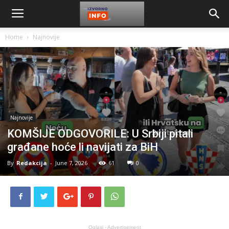
Home
Najnovije
Najnovije
KOMŠIJE ODGOVORILE: U Srbiji pitali
građane hoće li navijati za BiH
By
Redakcija
-
June 7, 2026
61
0
Oglasi - Advertisement