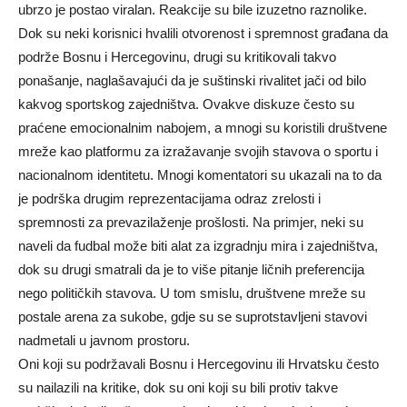
ubrzo je postao viralan. Reakcije su bile izuzetno raznolike.
Dok su neki korisnici hvalili otvorenost i spremnost građana da
podrže Bosnu i Hercegovinu, drugi su kritikovali takvo
ponašanje, naglašavajući da je suštinski rivalitet jači od bilo
kakvog sportskog zajedništva.
Ovakve diskuze često su
praćene emocionalnim nabojem, a mnogi su koristili društvene
mreže kao platformu za izražavanje svojih stavova o sportu i
nacionalnom identitetu.
Mnogi komentatori su ukazali na to da
je podrška drugim reprezentacijama odraz zrelosti i
spremnosti za prevazilaženje prošlosti. Na primjer, neki su
naveli da fudbal može biti alat za izgradnju mira i zajedništva,
dok su drugi smatrali da je to više pitanje ličnih preferencija
nego političkih stavova.
U tom smislu, društvene mreže su
postale arena za sukobe, gdje su se suprotstavljeni stavovi
nadmetali u javnom prostoru.
Oni koji su podržavali Bosnu i Hercegovinu ili Hrvatsku često
su nailazili na kritike, dok su oni koji su bili protiv takve