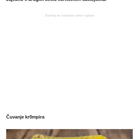
Sadržaj se nastavlja nakon oglasa
Čuvanje kr0mpira