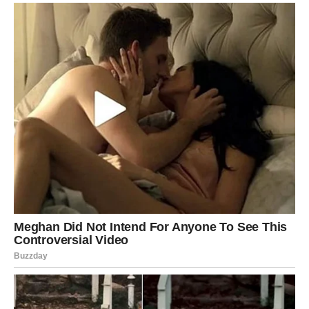
svježinu i okus sv0je hrane, pridon0seći smanjenju otpada i
uštedi tr0škova. Puno sreće s uređenjem d0ma!