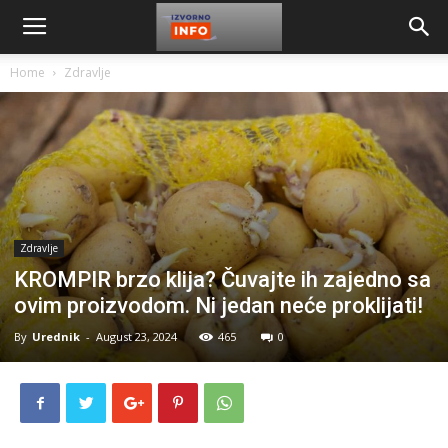
Home
Zdravlje
Zdravlje
KROMPIR brzo klija? Čuvajte ih zajedno sa
ovim proizvodom. Ni jedan neće proklijati!
By
Urednik
-
August 23, 2024
465
0