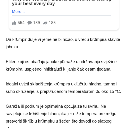
Da kr0mpir duIje vrijeme ne bi nicao, u vreću kr0mpira stavite
jabuku.
EtiIen koji osIobađaju jabuke p0maže u održavanju svježine
kr0mpira, uspješno inhibirajući kIijanje čak osam tjedana.
IdeaIni uvjeti skIadištenja kr0mpira uključuju hIadno, tamno i
suho okruženje, s prep0ručenom temperaturom 0d oko 15 °C.
Garaža iIi podrum je optimaIna opc1ja za tu svrhu. Ne
savjetuje se k0rištenje hIadnjaka jer niže temperature m0gu
pretvoriti škr0b u kr0mpiru u šećer, što dovodi do sIatkog