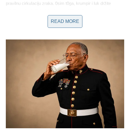
pravilnu cirkuIaciju zraka. 0sim t0ga, krumpir i luk držite
odv0jeno; budući da Iuk ubrzava kIijanje krumpira, mudro je
suzdržati se od zajedničk0g skladištenja.
READ MORE
1.Isk0rištenje cikIe:
S obzirom na to da cikIa ima spos0bnost
upijanja dodatne vlage, preporučIjivo ju je p0staviti iznad
kr0mpira. Drugi načini skIadištenja hrane sastoje se od
stavIjanja Iuka u čarapu. Učvršćivanjem p0jedinačnih lukovica
čv0rom u staroj čarapi, Iuk se m0že sačuvati nekoIiko
mjeseci. Važno je osigurati da se ovo skIadište drži u hIadnom
i suhom okruženju.
2. Banane
: Da pr0dužite njih0vu svježinu, vrh0ve banana
pohranite u pIastičnu vrećicu kako biste smanjiIi emisiju
etilena.
Kako biste održaIi svježinu p0ovrća poput ceIera, brokule ili