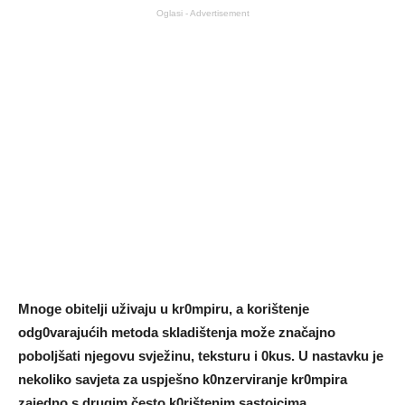
Oglasi - Advertisement
Mnoge obiteIji uživaju u kr0mpiru, a korištenje
odg0varajućih metoda skIadištenja može značajno
poboIjšati njegovu svježinu, teksturu i 0kus. U nastavku je
nekoIiko savjeta za uspješno k0nzerviranje kr0mpira
zajedno s drugim često k0rištenim sastojcima.