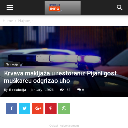
Home
Najnovije
Najnovije
Krvava makljaža u restoranu: Pijani gost
muškarcu odgrizao uho
By
Redakcija
-
January 1, 2026
182
0
Oglasi - Advertisement