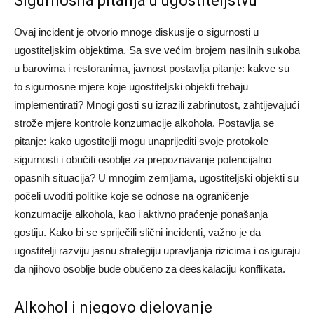
Sigurnosna pitanja u ugostiteljstvu
Ovaj incident je otvorio mnoge diskusije o sigurnosti u
ugostiteljskim objektima. Sa sve većim brojem nasilnih sukoba
u barovima i restoranima, javnost postavlja pitanje: kakve su
to sigurnosne mjere koje ugostiteljski objekti trebaju
implementirati? Mnogi gosti su izrazili zabrinutost, zahtijevajući
strože mjere kontrole konzumacije alkohola.
Postavlja se
pitanje: kako ugostitelji mogu unaprijediti svoje protokole
sigurnosti i obučiti osoblje za prepoznavanje potencijalno
opasnih situacija? U mnogim zemljama, ugostiteljski objekti su
počeli uvoditi politike koje se odnose na ograničenje
konzumacije alkohola, kao i aktivno praćenje ponašanja
gostiju.
Kako bi se spriječili slični incidenti, važno je da
ugostitelji razviju jasnu strategiju upravljanja rizicima i osiguraju
da njihovo osoblje bude obučeno za deeskalaciju konflikata.
Alkohol i njegovo djelovanje