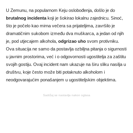
U Zemunu, na popularnom Keju oslobođenja, došlo je do
brutalnog incidenta
koji je šokirao lokalnu zajednicu. Sinoć,
što je počelo kao mirna večera sa prijateljima, završilo je
dramatičnim sukobom između dva muškarca, a jedan od njih
je, pod utjecajem alkohola,
odgrizao uho
svom protivniku.
Ova situacija ne samo da postavlja ozbiljna pitanja o sigurnosti
u javnim prostorima, već i o odgovornosti ugostitelja za zaštitu
svojih gostiju. Ovaj incident nam ukazuje na širu sliku nasilja u
društvu, koje često može biti potaknuto alkoholom i
neodgovarajućim ponašanjem u ugostiteljskim objektima.
Sadržaj se nastavlja nakon oglasa