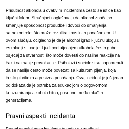
Prisutnost alkohola u ovakvim incidentima često se ističe kao
ključni faktor. Stručnjaci naglašavaju da alkohol značajno
smanjuje sposobnost prosudbe i dovodi do smanjenja
samokontrole, što može rezultirati nasilnim ponašanjem. U
ovom slučaju, očigledno je da je alkohol igrao ključnu ulogu u
eskalaciji situacije.
Ljudi pod utjecajem alkohola često gube
osjećaj za stvarnost, što može dovesti do nasilne reakcije na
čak i najmanje provokacije. Psiholozi i sociolozi su napomenuli
da se nasilje često može povezati sa kulturom pijenja, koja
često glorificira agresivna ponašanja.
Ovaj incident je još jedan
od dokaza da je potreba za edukacijom o odgovornom
konzumiranju alkohola hitna, posebno među mlađim
generacijama.
Pravni aspekti incidenta
Pravni aspekti ovog incidenta također su značajni.