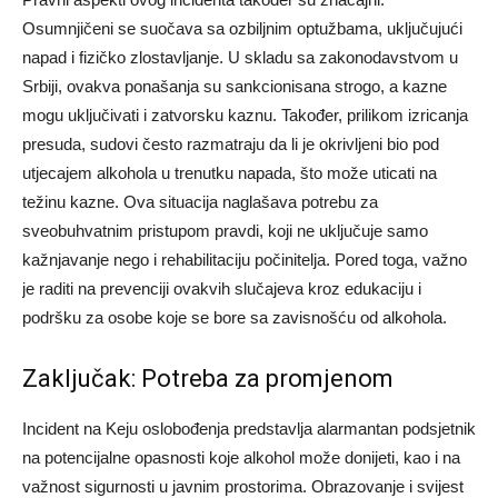
Osumnjičeni se suočava sa ozbiljnim optužbama, uključujući
napad i fizičko zlostavljanje. U skladu sa zakonodavstvom u
Srbiji, ovakva ponašanja su sankcionisana strogo, a kazne
mogu uključivati i zatvorsku kaznu.
Također, prilikom izricanja
presuda, sudovi često razmatraju da li je okrivljeni bio pod
utjecajem alkohola u trenutku napada, što može uticati na
težinu kazne. Ova situacija naglašava potrebu za
sveobuhvatnim pristupom pravdi, koji ne uključuje samo
kažnjavanje nego i rehabilitaciju počinitelja.
Pored toga, važno
je raditi na prevenciji ovakvih slučajeva kroz edukaciju i
podršku za osobe koje se bore sa zavisnošću od alkohola.
Zaključak: Potreba za promjenom
Incident na Keju oslobođenja predstavlja alarmantan podsjetnik
na potencijalne opasnosti koje alkohol može donijeti, kao i na
važnost sigurnosti u javnim prostorima. Obrazovanje i svijest