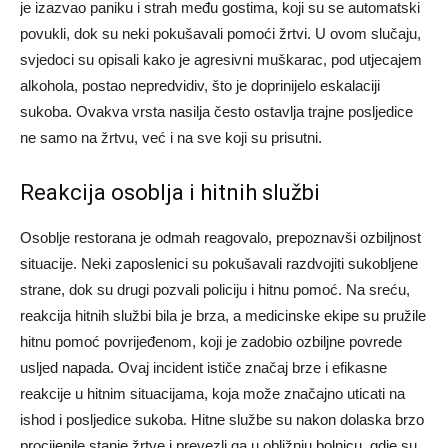
je izazvao paniku i strah među gostima, koji su se automatski
povukli, dok su neki pokušavali pomoći žrtvi. U ovom slučaju,
svjedoci su opisali kako je agresivni muškarac, pod utjecajem
alkohola, postao nepredvidiv, što je doprinijelo eskalaciji
sukoba. Ovakva vrsta nasilja često ostavlja trajne posljedice
ne samo na žrtvu, već i na sve koji su prisutni.
Reakcija osoblja i hitnih službi
Osoblje restorana je odmah reagovalo, prepoznavši ozbiljnost
situacije. Neki zaposlenici su pokušavali razdvojiti sukobljene
strane, dok su drugi pozvali policiju i hitnu pomoć. Na sreću,
reakcija hitnih službi bila je brza, a medicinske ekipe su pružile
hitnu pomoć povrijeđenom, koji je zadobio ozbiljne povrede
usljed napada. Ovaj incident ističe značaj brze i efikasne
reakcije u hitnim situacijama, koja može značajno uticati na
ishod i posljedice sukoba. Hitne službe su nakon dolaska brzo
procijenile stanje žrtve i prevezli ga u obližnju bolnicu, gdje su