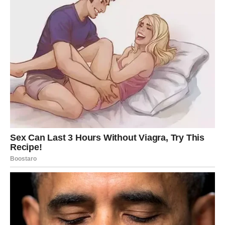
su ovakvi događaji stavili Čeljabinsk na mapu, često skreću
fokus sa osnovnih problema koji muče stanovništvo —
uključujući porodično nasilje i siromaštvo. Ovaj grad se
suočava sa ozbiljnim socijalnim izazovima, a mnogi njegovi
građani trpe zbog nedostatka podrške i resursa.
Zaključak: Hitna Potreba za Promjenama
Ovi incidenti iz Čeljabinske oblasti su alarmantno podsjećanje
na potrebu za hitnim reformama u sistemu socijalne zaštite i
mentalnog zdravlja. Društvo mora učiniti više kako bi zaštitilo
najranjivije, posebno djecu koja su često žrtve problema koje
ne mogu razumjeti ili spriječiti. Ključna je edukacija i podrška
porodicama kako bi se spriječila dalja tragedija i stvorila
sigurnija budućnost za sve. Postavljanje lokalnih resursa, kao
što su centri za socijalnu pomoć i hotline za krizne situacije,
može biti od presudne važnosti.