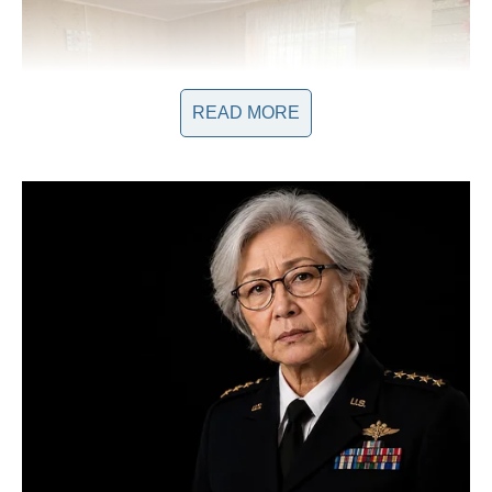
READ MORE
Osim majke, u porodici se nalaze još tri sestre uzrasta 18, 17,
12 i 6 godina. Tokom istrage, tri od njih su oduzete majci i
prebačene u socijalne institucije. Ova situacija ukazuje na
ozbiljnost problema i prethodna okruženja u kojima su djeca
odrasla. Pitanje koje se postavlja jest kako je jedna majka
mogla doći do ovakvog razmišljanja, a odgovori zahtijevaju
razmatranje istorije i psiholoških aspekata porodice. Ova