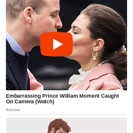
mali motocikl, a kada je majka saznala za ovu transakciju,
njen prvi instinkt je bio nasilna reakcija. Ova situacija dodatno
naglašava kako porodice često biraju nasilje kao način
rješavanja sukoba umesto da traže konstruktivna rešenja. Ovi
incidenti osvetljavaju širu sliku nasilja unutar porodica,
posebno u kontekstu loših ekonomskih prilika i nedostatka
socijalne podrške.
Čeljabinsk: Grad sa Mračnom
Reputacijom
Čeljabinsk, kao jedan od najvećih gradova u Rusiji, poznat je
kao važno industrijsko središte Uralnog regiona. Međutim,
pored svojih ekonomskih karakteristika, grad ima reputaciju
zbog visoke učestalosti nasilja i kriminala. Poznat je po
incidentu iz februara 2013. kada je iznad njega eksplodirao
meteorit, što je izazvalo paniku i pažnju svetskih medija. Iako