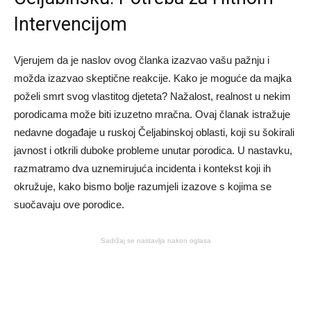
Intervencijom
Vjerujem da je naslov ovog članka izazvao vašu pažnju i
možda izazvao skeptične reakcije. Kako je moguće da majka
poželi smrt svog vlastitog djeteta? Nažalost, realnost u nekim
porodicama može biti izuzetno mračna. Ovaj članak istražuje
nedavne događaje u ruskoj Čeljabinskoj oblasti, koji su šokirali
javnost i otkrili duboke probleme unutar porodica. U nastavku,
razmatramo dva uznemirujuća incidenta i kontekst koji ih
okružuje, kako bismo bolje razumjeli izazove s kojima se
suočavaju ove porodice.
Sadržaj se nastavlja nakon oglasa