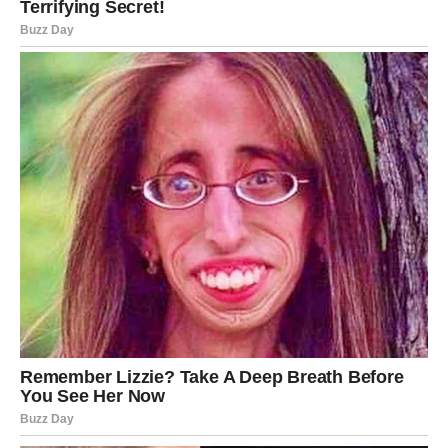
Stvarnost
Prema saznanjima, žena je ranije živjela u drugom delu Rusije
gdje je više puta kažnjavana zbog zanemarivanja roditeljskih
obaveza. Ovaj podatak sugeriše da su problemi u porodici
prisutni duže vreme, a nedostatak podrške za mentalno
zdravlje mogao je dovesti do eskalacije nasilja. Problemi koji
proizlaze iz prošlih trauma, socijalne izolacije ili ekonomskih
poteškoća često oblikuju ponašanje pojedinaca u ovim
situacijama. Na primjer, žene koje su pretrpjele zlostavljanje
često razvijaju destruktivne obrasce ponašanja, a njihovo
mentalno zdravlje može se pogoršati bez odgovarajuće
podrške.
Drugi incident, koji je također potresao Čeljabinsku oblast,
uključuje majku koja je fizički napala svog sina zbog tajne
kupovine motocikla. Dečak je ukrao njen telefon kako bi platio