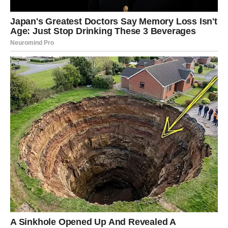
situacija nije izolovana, već predstavlja dio šireg problema
nasilja i zlostavljanja u porodici koji može imati dalekosežne
posljedice na djecu.
Psyhološki Kontekst i Društvena