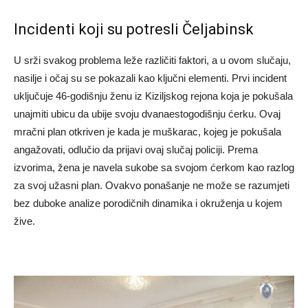
Incidenti koji su potresli Čeljabinsk
U srži svakog problema leže različiti faktori, a u ovom slučaju,
nasilje i očaj su se pokazali kao ključni elementi. Prvi incident
uključuje 46-godišnju ženu iz Kiziljskog rejona koja je pokušala
unajmiti ubicu da ubije svoju dvanaestogodišnju ćerku. Ovaj
mračni plan otkriven je kada je muškarac, kojeg je pokušala
angažovati, odlučio da prijavi ovaj slučaj policiji. Prema
izvorima, žena je navela sukobe sa svojom ćerkom kao razlog
za svoj užasni plan. Ovakvo ponašanje ne može se razumjeti
bez duboke analize porodičnih dinamika i okruženja u kojem
žive.