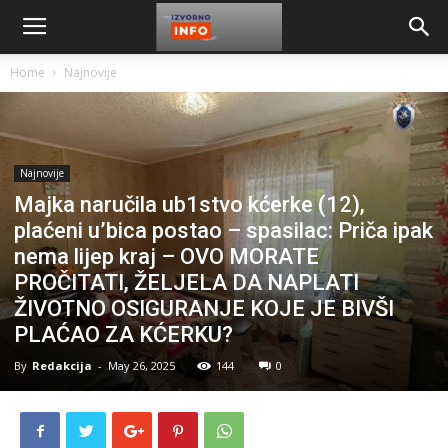
Home
Najnovije
Najnovije
Majka naručila ub1stvo kćerke (12),
plaćeni u’bica postao – spasilac: Priča ipak
nema lijep kraj – OVO MORATE
PROČITATI, ŽELJELA DA NAPLATI
ŽIVOTNO OSIGURANJE KOJE JE BIVŠI
PLAĆAO ZA KĆERKU?
By
Redakcija
-
May 26, 2025
144
0