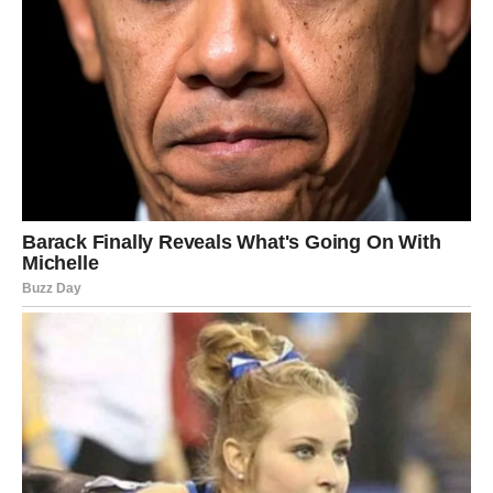
Potrebna je zajednička akcija svih relevantnih aktera — od
vladinih institucija do nevladinih organizacija i lokalnih
zajednica — kako bi se stvorio sigurniji i podržavajući okvir za
sve porodice u Čeljabinsku i šire. Takav okvir ne bi trebao
obuhvatiti samo hitne mjere, već i dugoročne strategije koje će
omogućiti prevenciju ovakvih tragedija. Uvođenje programa
podrške za majke, kao i psihološko savjetovanje, može
značajno doprinijeti smanjenju nasilja unutar porodica.
Konačno, važno je da društvo prepozna signale upozorenja
ranih faza nasilja i zlostavljanja te pruži podršku onima koji su
u opasnosti. Samo kroz zajedničke napore možemo se nadati
da ćemo prevenirati slične tragedije i izgraditi društvo u kojem
će svaka porodica imati priliku za zdrav i siguran život. Neka
ovi šokantni incidenti budu poziv na buđenje za sve nas kako
bismo radili na stvaranju boljeg i sigurnijeg okruženja za sve
članove društva.