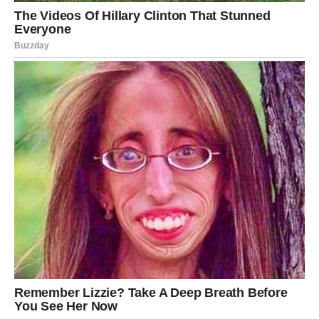
karizma na terenu, sposobnost da postigne golove iz gotovo
nemogućih pozicija i sposobnost da podiže moral svojih
suigrača učinili su ga ne samo igračem, već i liderom. Zlatan je
uveo novu igru u PSG, instinktivno i precizno, i uz to je postao
simbol kluba.