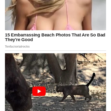
često zaboravljaju individualne priče, Zlatanova priča o
uspjehu, borbi i hrabrosti ostaje svijetla tačka inspiracije za
mnoge.
Njegova sposobnost da unese strast i autentičnost u
sve što radi učiniće ga legendom koja će trajati, a njegov uticaj
na mlade sportiste će se osjećati još dugo nakon njegovog
povlačenja.
Njegova priča nije samo o nogometu, već o
ljudskoj borbi, snazi karaktera i nadi, što ga čini jednim od
najrespektabilnijih figura u sportu svih vremena.