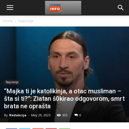
Home
Najnovije
Najnovije
“Majka ti je katolikinja, a otac musliman –
šta si ti?”: Zlatan š0kirao odgovorom, smrt
brata ne oprašta
By
Redakcija
-
May 29, 2025
305
0