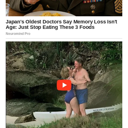
Trijumfi i uspjesi
Dok je igrao za PSG, Zlatan se istakao kao ključni igrač,
pomažući klubu da osvoji četiriju uzastopnih titula Ligue 1.
Njegov doprinos toj dominaciji bio je neprocjenjiv; tokom tog
perioda postavio je mnoge rekorde, uključujući i onaj za
najviše postignutih golova u jednoj sezoni – nevjerovatnih 38
golova u sezoni 2015/2016. Takođe, Zlatan je postigao
fantastične golove koji su oduševili navijače, poput onog
nevjerojatnog udarca iz slobodnog udarca protiv Anglije, koji je
postao jedan od njegovih najpoznatijih trenutaka. Njegova