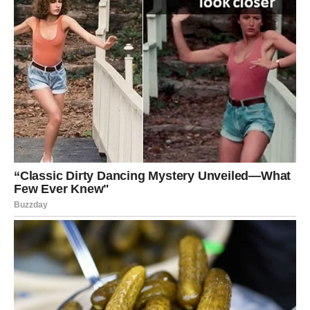
koje su više od običnog umjetničkog izraza – one su trajni
podsjetnici na njegovu borbu i otpornost. Jedna od
najistaknutijih tetovaža nosi datum rođenja njegovog brata, što
simbolizira njegovu tugu, ali i snagu koju crpi iz sjećanja na
njega.
U svojim izjavama često naglašava važnost
samostalnosti i snage karaktera, što ga čini uzorom mnogima.
Njegova izjava “Ako želite da budem najbolji, morate postati
najbolji” odražava njegovu ambiciju i pristup uspjehu.
Zlatanova kombinacija hrabrosti i strasti prema nogometu daje
snažnu poruku svim mladim sportistima da se bore za svoje
snove, bez obzira na prepreke koje se nalaze pred njima.
Uticaj na buduće generacije
Dok se Zlatanova karijera polako bliži kraju, njegovo nasljeđe
će nastaviti živjeti. Njegova sposobnost da izazove norme,
preispita vlastita uvjerenja i inspiriše druge donosi novu
dimenziju njegovom naslijeđu. Mnoge generacije mladih