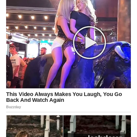
arogancija, također odražava njegovu nevjerojatnu
samopouzdanje i vjeru u vlastite sposobnosti.
Njegov život nije bio lišen tragedije; smrt njegovog brata, koja
je nastupila uslijed leukemije, duboko ga je pogodila i
oblikovala njegov pogled na svijet. U svojoj autobiografiji
“Adrenalin: Moja neispričana priča”, Zlatan iskreno piše o
svojim osjećajima, tjeskobama i bolu, istražujući kako su ti
događaji uticali na njegove odluke o karijeri i životu. Njegova
sposobnost da se suoči sa gubitkom i pronađe snagu u tim
teškim trenucima predstavlja inspiraciju za mnoge njegove
obožavatelje. Često dijeli poruke o otpornosti i borbi, pozivajući
svoje fanove da nikada ne odustaju bez obzira na okolnosti,
što dodatno učvršćuje njegov status uzora.
Filozofija i identitet
Zlatanova filozofija života vidljiva je kroz njegove tetovaže,