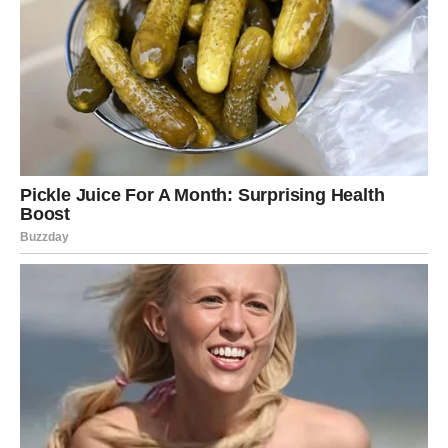
nogometaša inspirira njegovo putovanje, koje je obeleženo
upornošću i borbom protiv svih prepreka.
Treninzi u malim
ekipama, prelazak u veće klubove i konačno osvajanje velikih
titula oslikavaju njegov nevjerojatan put. Njegova posvećenost
i radna etika služe kao inspiracija, potičući mladim
nogometašima da se posvete svojim sportskim ambicijama s
istim žarom i predanošću kao što je Zlatan to radio tokom
cijele svoje karijere.
Zaključak: Ostavština Zlatana
Ibrahimovića
Zlatan Ibrahimović je mnogo više od običnog nogometaša; on
je ličnost koja je oblikovala generacije fanova i sportista.
Njegova odluka o povlačenju označava završetak jedne ere,
ali njegova ostavština će živjeti dalje.
U svijetu sporta, gdje se