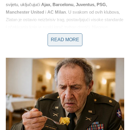
svijetu, uključujući
Ajax, Barcelonu, Juventus, PSG,
Manchester United
i
AC Milan
. U svakom od ovih klubova,
Zlatan je ostavio neizbrisiv trag, postavljajući visoke standarde
i očekivanja koje je svaki igrač trebao dostići. Njegove
nevjerovatne vještine driblinga, sposobnost preciznog udarca i
READ MORE
izvanredna fizička spremnost učinile su ga jednim od najteže
branioca svijet može zamisliti.