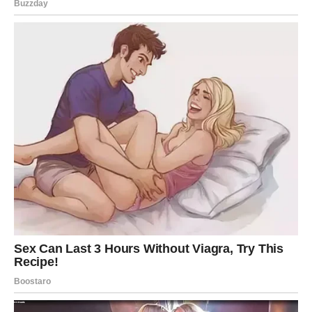
Kontroverze i lični život
Međutim, Zlatan nije samo poznat po svojim sportskim
postignućima, već i po kontroverznim izjavama koje često
izazivaju javnu raspravu. Odrastajući u porodici koja spaja
muslimansku i katoličku tradiciju, njegov pogled na religiju
postao je tema rasprave. U nedavnom intervjuu, Zlatan je
otvoreno govorio o svom stavu prema vjeri, naglašavajući da
se ne smatra religioznim i da ga vjera ne definira. Ovaj stav
često izaziva podijeljena mišljenja među fanovima, ali
istovremeno ga čini još zanimljivijim kao ličnost. Pored toga,
Zlatan je poznat po svojim kontroverznim izjavama o drugim
igračima i klubovima, što često izaziva reakcije među
medijima i navijačima. Njegova izjava “Ja sam najbolji igrač na
svijetu”, dok u nekim krugovima može biti shvaćena kao