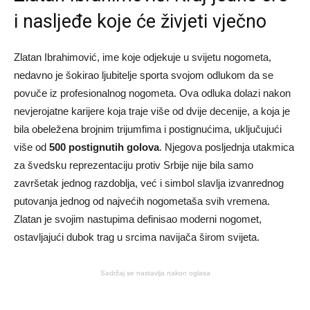
i nasljeđe koje će živjeti vječno
Zlatan Ibrahimović, ime koje odjekuje u svijetu nogometa,
nedavno je šokirao ljubitelje sporta svojom odlukom da se
povuče iz profesionalnog nogometa. Ova odluka dolazi nakon
nevjerojatne karijere koja traje više od dvije decenije, a koja je
bila obeležena brojnim trijumfima i postignućima, uključujući
više od
500 postignutih golova
. Njegova posljednja utakmica
za švedsku reprezentaciju protiv Srbije nije bila samo
završetak jednog razdoblja, već i simbol slavlja izvanrednog
putovanja jednog od najvećih nogometaša svih vremena.
Zlatan je svojim nastupima definisao moderni nogomet,
ostavljajući dubok trag u srcima navijača širom svijeta.
Sadržaj se nastavlja nakon oglasa