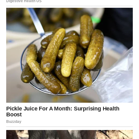
Finansijski Izazovi i Nova Prilika
Nakon gubitka oca, Saša se suočio s nizom teškoća koje su
dodatno testirale njegov karakter. Tokom 1990-ih, doživio je
finansijsku propast nakon ulaganja u banku Dafine Milanović,
koja je nažalost bankrotirala.
Ovaj period bio je izuzetno
težak
, ali ga je naučio važnoj lekciji – da uspjeh nije uvijek
zagarantovan i da je otpornost ključna. Saša je shvatio da se
iz svake krize može izvući snaga, a to je bila osnova za
njegove buduće uspjehe. Iako je bio suočen s gubicima,
njegov duh nije popustio. Umjesto da se preda, odlučio je da
se okrene muzici kao glavnom izvoru inspiracije i nade.
Osnivanje Grand Produkcije: Vizija i
Inovacija