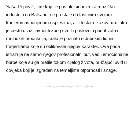
Saša Popović, ime koje je postalo sinonim za muzičku
industriju na Balkanu, ne prestaje da fascinira svojom
karijerom ispunjenom uspjesima, ali i teškim izazovima. Iako
je često u žiži javnosti zbog svojih poslovnih poduhvata i
muzičkih produkcija, malo je poznato o dubokim ličnim
tragedijama koje su oblikovale njegov karakter. Ova priča
istražuje ne samo njegov profesionalni put, već i emocionalne
borbe koje su ga pratile tokom cijelog života, pružajući uvid u
čovjeka koji je izgrađen na temeljima otpornosti i snage.
Sadržaj se nastavlja nakon oglasa