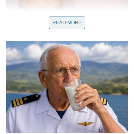
READ MORE
Tragedija koja je Izmijenila Sve
Godina 1978. bila je presudna u Sašinom životu. U tragičnoj
saobraćajnoj nesreći, izgubio je svog oca, što je ostavilo
neizbrisiv ožiljak na njegovoj duši. Taj gubitak ga je naučio o
prolaznosti života i važnosti cijenjenja svakog trenutka.
Saša
se sjeća trenutka kada mu je majka saopćila vijest o smrti
,
a taj će trenutak označiti početak njegovih unutrašnjih borbi.