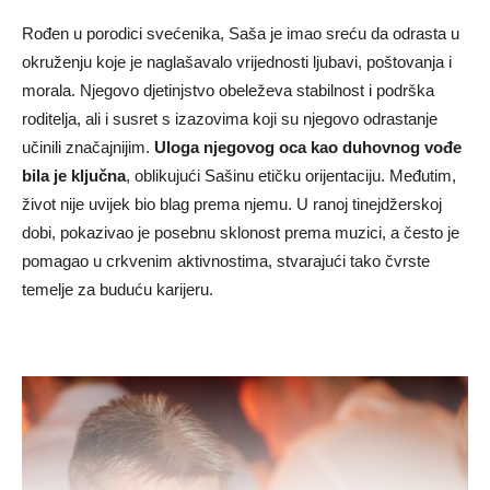
Rođen u porodici svećenika, Saša je imao sreću da odrasta u
okruženju koje je naglašavalo vrijednosti ljubavi, poštovanja i
morala. Njegovo djetinjstvo obeleževa stabilnost i podrška
roditelja, ali i susret s izazovima koji su njegovo odrastanje
učinili značajnijim.
Uloga njegovog oca kao duhovnog vođe
bila je ključna
, oblikujući Sašinu etičku orijentaciju. Međutim,
život nije uvijek bio blag prema njemu. U ranoj tinejdžerskoj
dobi, pokazivao je posebnu sklonost prema muzici, a često je
pomagao u crkvenim aktivnostima, stvarajući tako čvrste
temelje za buduću karijeru.