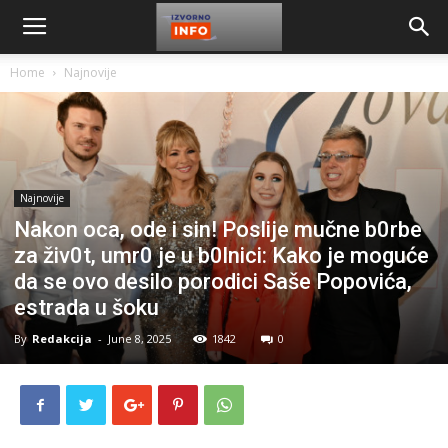
Home
Najnovije
Najnovije
Nakon oca, ode i sin! Poslije mučne b0rbe
za živ0t, umr0 je u b0lnici: Kako je moguće
da se ovo desilo porodici Saše Popovića,
estrada u šoku
By
Redakcija
-
June 8, 2025
1842
0