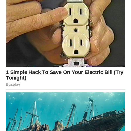
emocionalnim previranjima i unutrašnjim borbama koje su ga
pratile.
Gubitak oca nije donio samo tugu
, već je i otvorio
vrata za duboko razmišljanje o važnosti porodičnih odnosa.
Njegove riječi često su bile prožete tugom, ali i snagom.
Smatrao je da je važno otvoriti se prema drugima, dijeliti svoje
emocije i tako prevazići životne prepreke. Kroz svoje lično
iskustvo, Saša je naučio kako se nositi sa tugom i pretvoriti je
u inspiraciju za pomaganje drugima. Njegov pristup životnim
izazovima postao je model za mnoge, a njegovo iskustvo
pokazuje važnost emocionalne inteligencije i suočavanja s
vlastitim osjećanjima.
Zaključak: Lekcija Otpornosti i Snage
Saša Popović predstavlja simbol otpornosti i snage, a njegova
priča inspiriše mnoge. Njegovo suočavanje s teškim životnim
izazovima pokazuje da je moguće prevazići čak i najteže
gubitke. Kroz uspjehe i poraze, Saša nas uči kako se boriti za