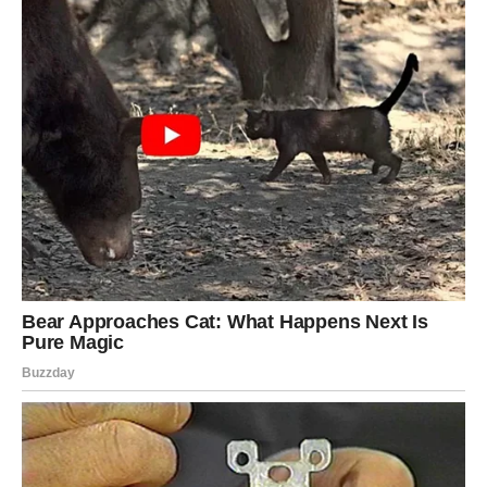
Godine 2001., Saša je u saradnji s Lejlom i Bobom
Živojinovićem osnovao Grand produkciju. Ovaj potez
predstavljao je revoluciju na muzičkoj sceni Balkana,
otvarajući vrata mnogim talentima.
Grand produkcija postala
je sinonim za uspjeh
, a Saša je postao ključna figura u
industriji zabave. Njihova zajednička vizija bila je više od
poslovne odluke; bila je to misija da se pruži platforma mladim
izvođačima da se iskažu i ostvare svoje snove. Kroz Grand
produkciju, Saša je omogućio mnogim muzičarima da pronađu
svoj glas i izgrade karijere koje su kasnije obeležile muzičku
scenu, stvarajući široku mrežu uspješnih izvođača.
Emocionalne Borbe i Suočavanje s
Gubitkom
U svojim intervjuima, Saša je otvoreno govorio o