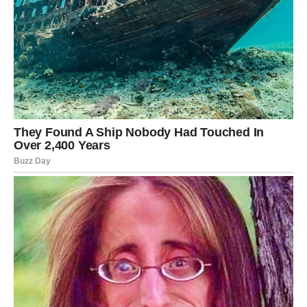
ono što volimo i kako se nositi s tugom koja nas prati. Njegova
sposobnost da preokrene tragedije u snagu predstavlja važnu
lekciju da uz trud, upornost i vjeru u sebe, možemo savladati
svaku prepreku i ostvariti svoje snove.
Saša nije samo
muzička ikona, već i primjer kako se iz svake borbe može
izaći jači i odlučniji
, predstavljajući inspiraciju za generacije
koje dolaze, kako u muzici, tako i u životu.