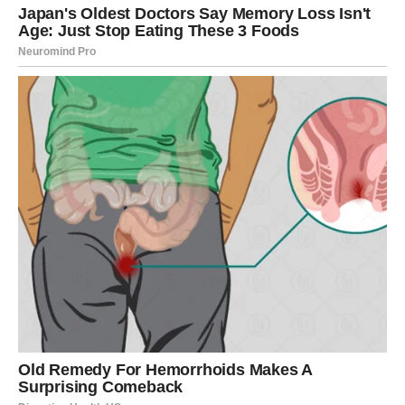
Ova tragedija nije samo promijenila njegov život, već ga je i
oblikovala kao osobu koja će se kasnije suočiti s mnogim
izazovima. Taj gubitak je dodatno naglasio važnost porodičnog
zajedništva, a Saša je sa svakim danom postajao sve svjesniji
kako se bol može pretvoriti u motivaciju.