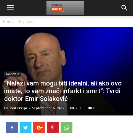
Home
Najnovije
Najnovije
“Nalazi vam mogu biti idealni, ali ako ovo
imate, to vam znači infarkt i smrt”: Tvrdi
doktor Emir Solaković
By
Redakcija
-
September 16, 2025
267
0