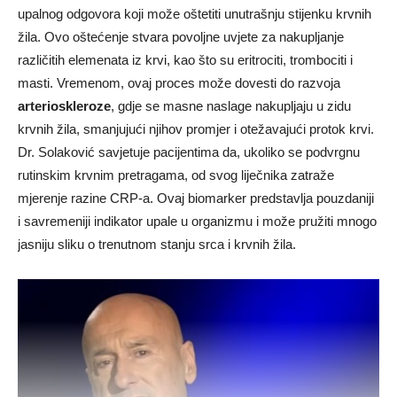
upalnog odgovora koji može oštetiti unutrašnju stijenku krvnih
žila. Ovo oštećenje stvara povoljne uvjete za nakupljanje
različitih elemenata iz krvi, kao što su eritrociti, trombociti i
masti. Vremenom, ovaj proces može dovesti do razvoja
arterioskleroze
, gdje se masne naslage nakupljaju u zidu
krvnih žila, smanjujući njihov promjer i otežavajući protok krvi.
Dr. Solaković savjetuje pacijentima da, ukoliko se podvrgnu
rutinskim krvnim pretragama, od svog liječnika zatraže
mjerenje razine CRP-a. Ovaj biomarker predstavlja pouzdaniji
i savremeniji indikator upale u organizmu i može pružiti mnogo
jasniju sliku o trenutnom stanju srca i krvnih žila.