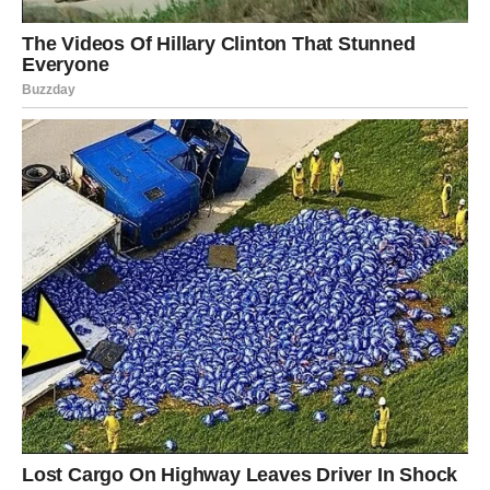
tijelo oporavlja. Nasuprot tome, trajno visoke vrijednosti mogu
sugerirati da trenutni tretman nije adekvatan i da je potrebno
razmotriti alternativne strategije.
Osim CRP-a, jednako važan parametar je i fibrinogen, protein
koji igra ključnu ulogu u procesu zgrušavanja krvi. Njegova
osnovna funkcija je stvaranje tankih niti koje pomažu pri
zatvaranju rana i sprečavanju krvarenja. Ipak, kada razina
fibrinogena postane prekomjerna, ove niti mogu uzrokovati
stvaranje ugrušaka unutar krvnih žila, što može dovesti do
opasnih stanja poput srčanog udara ili moždanog udara. Na
povišene vrijednosti fibrinogena utječu brojni faktori modernog
načina života, kao što su
pretilost, pušenje, dugotrajni stres
i visok krvni tlak
. Ovi faktori često se javljaju zajedno,
stvarajući savršeni recept za razvoj kardiovaskularnih bolesti.