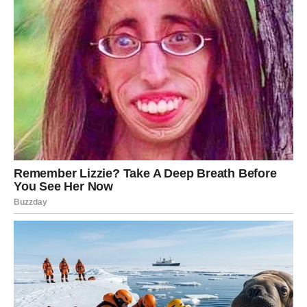
Solaković ističe važnost
holističkog pristupa
, koji
podrazumijeva promatranje cijele slike umjesto oslanjanja na
pojedinačne nalaze. Ovaj pristup uključuje ne samo praćenje
stručnih nalaza, već i uzimanje u obzir životnih navika,
prehrambenih izbora i drugih faktora koji mogu utjecati na
zdravlje srca.
Ukratko, ako želimo dugoročno očuvati zdravlje srca i krvnih
žila, neophodno je uključiti praćenje razina CRP-a i fibrinogena
kao rutinski dio zdravstvene kontrole. Ovi parametri pružaju
vrijedne informacije o unutarnjim procesima u organizmu i
omogućavaju pravovremeno reagovanje. Poruka dr.
Solakovića može se sažeti u jednostavnu misao: briga o
zdravlju ne završava na površnim nalazima, već uključuje
dublje razumijevanje složenih procesa u tijelu. Samo na taj
način možemo smanjiti rizik od ozbiljnih bolesti i očuvati
optimalno opće zdravlje. Potrebno je educirati javnost o