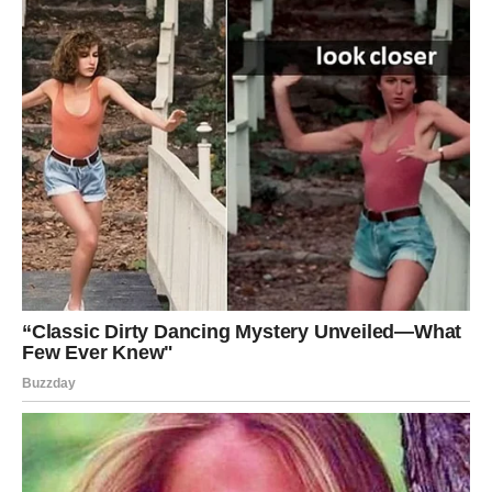
Dr. Solaković upozorava da se ne smije zanemariti stanje
fibrinogena, čak ni kada su ostali laboratorijski nalazi unutar
normalnih granica. Njegova poruka je jasna: redovno praćenje
razina CRP-a i fibrinogena ne predstavlja samo dijagnostičku
mjeru, već i preventivnu aktivnost. Ovi parametri mogu
signalizirati rane znakove problema dok su ostali nalazi još
uvijek normalni, čime se pruža prilika za pravovremeno
djelovanje. U mnogim slučajevima, otkrivanje povišenih nivoa
CRP-a i fibrinogena može dovesti do ranijeg započinjanja
odgovarajuće terapije ili promjena u načinu života, što može
značajno smanjiti rizik od ozbiljnijih zdravstvenih problema.
U današnje vrijeme, kada su kardiovaskularne bolesti sve
prisutnije, od suštinskog je značaja razumjeti važnost ovih
pokazatelja kao jedan od koraka ka očuvanju zdravlja. Dr.