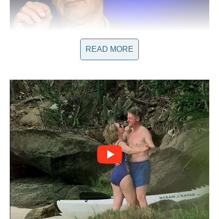
READ MORE
Kada je razina CRP-a povišena, obično iznad vrijednosti 5, to
može ukazivati na aktivan upalni proces u tijelu. U nekim
slučajevima, povišeni CRP može biti rezultat akutne infekcije
ili upale, dok u drugim situacijama može signalizirati hronične
probleme. Također, važno je napomenuti da postoji značajna
povezanost između povišenog CRP-a i prisustva LDL masti,
poznatih kao “loše masnoće”. Kombinacija upale i visokih
nivoa LDL-a može uzrokovati ubrzano napredovanje
aterosklerotskih promjena, što dodatno povećava rizik od
srčanog ili moždanog udara
. Praćenje ovih vrijednosti može
biti korisno i kao orijentir za uspješnost terapije. Ako vrijednost
CRP-a opadne nakon početka liječenja, to ukazuje na to da se