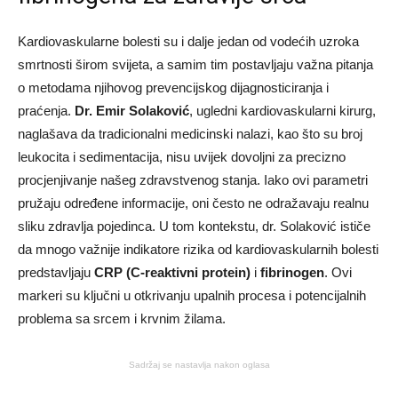
Kardiovaskularne bolesti su i dalje jedan od vodećih uzroka
smrtnosti širom svijeta, a samim tim postavljaju važna pitanja
o metodama njihovog prevencijskog dijagnosticiranja i
praćenja.
Dr. Emir Solaković
, ugledni kardiovaskularni kirurg,
naglašava da tradicionalni medicinski nalazi, kao što su broj
leukocita i sedimentacija, nisu uvijek dovoljni za precizno
procjenjivanje našeg zdravstvenog stanja. Iako ovi parametri
pružaju određene informacije, oni često ne odražavaju realnu
sliku zdravlja pojedinca. U tom kontekstu, dr. Solaković ističe
da mnogo važnije indikatore rizika od kardiovaskularnih bolesti
predstavljaju
CRP (C-reaktivni protein)
i
fibrinogen
. Ovi
markeri su ključni u otkrivanju upalnih procesa i potencijalnih
problema sa srcem i krvnim žilama.
Sadržaj se nastavlja nakon oglasa