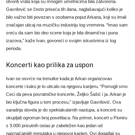
otvoriti vrata koja su mnogim umetnicima bila zatvorena.
Gavrilović se često priseća tih dana, naglašavajući koliko je
bilo važno biti povezan s osobama poput Arkana, koji su imali
značajan uticaj na muzičku industriju tog vremena. “Imao sam
sreću da sam bio deo scene koja je bila dinamična i puna
izazova,” kaže Ivan, govoreći o svojim iskustvima iz tog
perioda.
Koncerti kao prilika za uspon
Ivan se osvrće na trenutke kada je Arkan organizovao
koncerte i kako je to uticalo na njegovu karijeru. “Pomogli smo
Ceci da peva povratničke koncerte, Željko Šašić i ja. Arkan je
bio ključna figura u tom procesu,” izjavljuje Gavrilović.
Ova
saradnja dovela je do spektakularnih nastupa, a koncerti su
okupljali ogroman broj posetilaca. Na primer, koncert u Pioniru
s 9.000 prisutnih ostao je zabeležen kao jedan od
najznačajnijih trenutaka u njegovoj karijeri.
Ovi događaji su