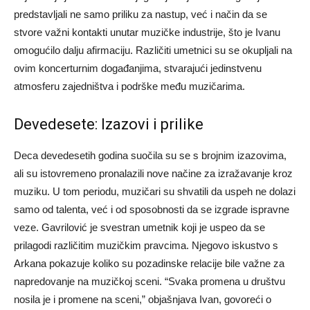
predstavljali ne samo priliku za nastup, već i način da se
stvore važni kontakti unutar muzičke industrije, što je Ivanu
omogućilo dalju afirmaciju. Različiti umetnici su se okupljali na
ovim koncerturnim događanjima, stvarajući jedinstvenu
atmosferu zajedništva i podrške među muzičarima.
Devedesete: Izazovi i prilike
Deca devedesetih godina suočila su se s brojnim izazovima,
ali su istovremeno pronalazili nove načine za izražavanje kroz
muziku. U tom periodu, muzičari su shvatili da uspeh ne dolazi
samo od talenta, već i od sposobnosti da se izgrade ispravne
veze.
Gavrilović je svestran umetnik koji je uspeo da se
prilagodi različitim muzičkim pravcima. Njegovo iskustvo s
Arkana pokazuje koliko su pozadinske relacije bile važne za
napredovanje na muzičkoj sceni.
“Svaka promena u društvu
nosila je i promene na sceni,” objašnjava Ivan, govoreći o