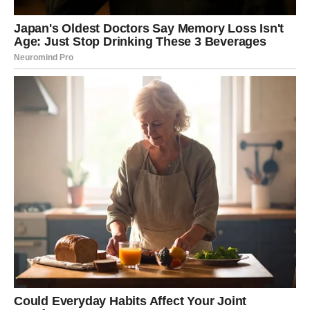
strast bezvremenska. Njegov doprinos sceni ostaje
neprocenjiv, a svaka nova pesma koju izda predstavlja još
jedan korak ka očuvanju bogate tradicije muzike devedesetih.
Sa svakim nastupom, on dokazuje da se ljubav prema muzici
ne gasi, već se prenosi na nove generacije, čime ostavlja
nasleđe koje će trajati još dugo vremena.
Njegovi hitovi postali su simboli jednog vremena, a njegovo
ime zauvek će ostati povezano s vremenom kada je muzika
imala moć da ujedini ljude i donese im radost usred teških
trenutaka.