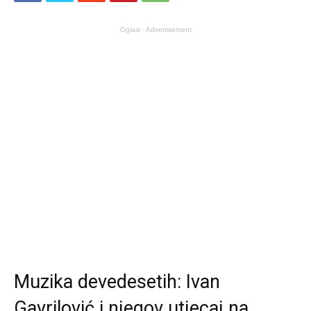
Oglasi - Advertisement
Muzika devedesetih: Ivan
Gavrilović i njegov utjecaj na