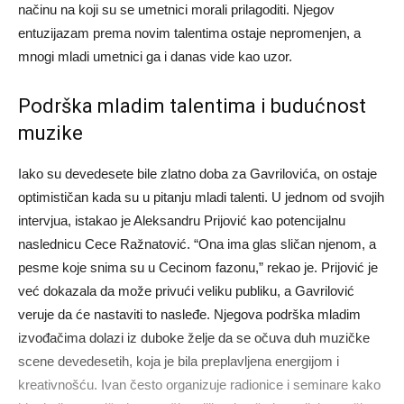
načinu na koji su se umetnici morali prilagoditi. Njegov
entuzijazam prema novim talentima ostaje nepromenjen, a
mnogi mladi umetnici ga i danas vide kao uzor.
Podrška mladim talentima i budućnost
muzike
Iako su devedesete bile zlatno doba za Gavrilovića, on ostaje
optimističan kada su u pitanju mladi talenti. U jednom od svojih
intervjua, istakao je Aleksandru Prijović kao potencijalnu
naslednicu Cece Ražnatović. “Ona ima glas sličan njenom, a
pesme koje snima su u Cecinom fazonu,” rekao je.
Prijović je
već dokazala da može privući veliku publiku, a Gavrilović
veruje da će nastaviti to nasleđe. Njegova podrška mladim
izvođačima dolazi iz duboke želje da se očuva duh muzičke
scene devedesetih, koja je bila preplavljena energijom i
kreativnošću.
Ivan često organizuje radionice i seminare kako