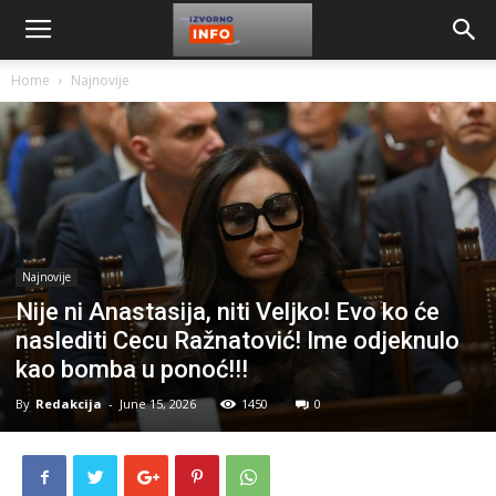
Home
Najnovije
Najnovije
Nije ni Anastasija, niti Veljko! Evo ko će
naslediti Cecu Ražnatović! Ime odjeknulo
kao bomba u ponoć!!!
By
Redakcija
-
June 15, 2026
1450
0