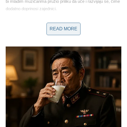
bi mladim muzičarima pružio priliku da uče i razvijaju se, čime
dodatno doprinosi zajednici.
Zaključak: Učenje iz prošlosti i prisustvo
READ MORE
u sadašnjosti
Kako godine prolaze, Ivan Gavrilović postaje svestan da
muzička scena prolazi kroz konstantne promene. Njegova
sposobnost analize prošlih iskustava i njihovo primenjivanje na
današnje izazove čini ga relevantnim i poštovanim likom, kako
među kolegama, tako i među obožavaocima.
Kao veteran
muzičke industrije, on nastavlja da inspiriše mlađe generacije,
dok istovremeno prati razvoj scene. Njegova sposobnost da
prepoznaje talente i doprinosi stvaranju muzičke budućnosti
ostavlja neizbrisiv trag u svetu muzike. U jednom od svojih
poslednjih intervjua, Gavrilović je naglasio: “Bitno je znati
odakle dolazimo, kako bismo znali kuda idemo.”
Gavrilović, kao istinska legenda, pokazuje da je muzička