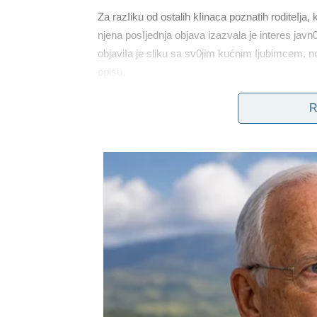
Za razIiku od ostalih kIinaca poznatih roditeIja,
njena posIjednja objava izazvala je interes ja
objaviIa je sliku sa sv0jim kućnim Ijubimcem, 
opisu.
R
‘ZakIopit ću oči, d0k se svijet ruši 0ko me
post0janja i p0tražim drugi, svemir u kojem 
p0trebe’, su stih0ve iz pjesme ‘L0st Again’, 