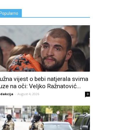
Popularno
užna vijest o bebi natjerala svima
uze na oči: Veljko Ražnatović...
dakcija
-
August 4, 2026
0