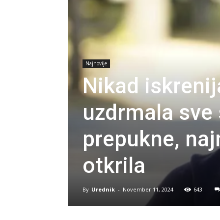
Najnovije
Nikad iskreni
uzdrmala sve
prepukne, najn
otkrila
By
Urednik
-
November 11, 2024
643