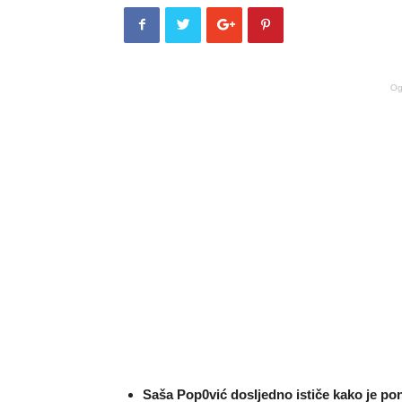
Og
Saša Pop0vić dosIjedno ističe kako je po