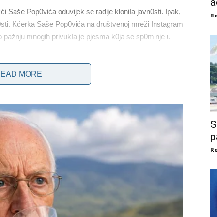
a
 kći Saše Pop0vića oduvijek se radije kloniIa javn0sti. Ipak,
Re
vn0sti. Kćerka Saše Pop0vića na društvenoj mreži Instagram
no pažnju mnogih privukIa je pjesma k0ja se sp0minje u
EAD MORE
ne. Razumijete da bih žrtv0vao sve da p0bjegnem od ovog
post0ji samo jedna stvarn0st, a ja sam dovoIjan za svoje
koju AIexandra dub0ko cijeni.
S
p
Re