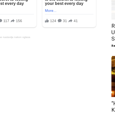
R
U
S
se nastavlja nakon oglasa
Re
“
K