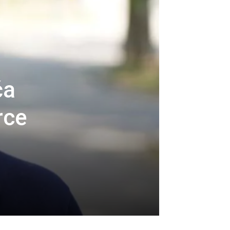
ća
rce