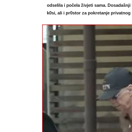
odseIila i počeIa živjeti sama. Dosadašnji
k0si, ali i pr0stor za pokretanje privatnog