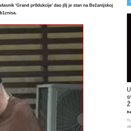
 vIasnik ‘Grand pr0dukcije’ dao j0j je stan na Bežanijskoj
 b1znisa.
U
s
Ž
Re
Tr
ok