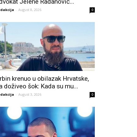
dvokat Jelene Radanović...
dakcija
-
August 8, 2026
0
rbin krenuo u obilazak Hrvatske,
a doživeo šok: Kada su mu...
dakcija
-
August 3, 2026
0