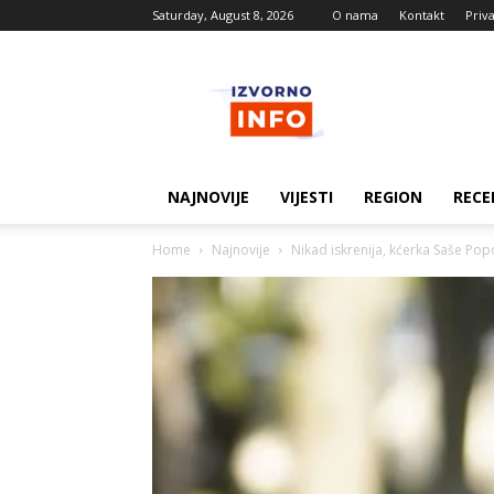
Saturday, August 8, 2026
O nama
Kontakt
Priv
Izvorne
vijesti
NAJNOVIJE
VIJESTI
REGION
RECE
Home
Najnovije
Nikad iskrenija, kćerka Saše Po