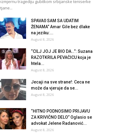
izmjernu tragediju gubitkom srbijanske teniserke
tjane...
SPAVA0 SAM SA UDATIM
ŽENAMA” Amar Gile bez dlake
na jeziku:...
August 8, 2026
“CILJ JOJ JE BIO DA…”: Suzana
RAZOTKRILA PEVAČICU koja je
htela...
August 8, 2026
Jecaji na sve strane!: Ceca ne
može da vjeruje da se...
August 8, 2026
“HITNO PODNOSIMO PRIJAVU
ZA KRIVIČNO DELO” Oglasio se
advokat Jelene Radanović...
August 8, 2026