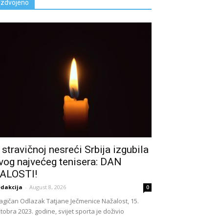
Izdvojeno
 stravičnoj nesreći Srbija izgubila
vog najvećeg tenisera: DAN
ALOSTI!
dakcija
-
August 8, 2026
0
agičan Odlazak Tatjane Ječmenice Nažalost, 15.
tobra 2023. godine, svijet sporta je doživio