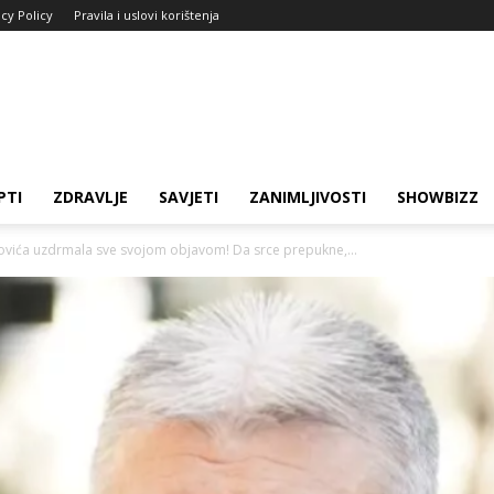
acy Policy
Pravila i uslovi korištenja
PTI
ZDRAVLJE
SAVJETI
ZANIMLJIVOSTI
SHOWBIZZ
povića uzdrmala sve svojom objavom! Da srce prepukne,...