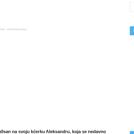
lasi - Advertisement
n0san na svoju kćerku AIeksandru, koja se nedavno