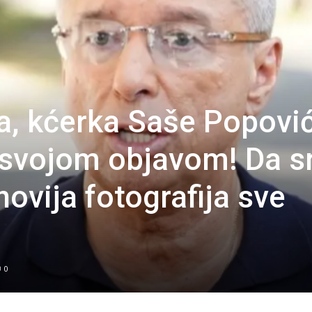
ja, kćerka Saše Popovi
 svojom objavom! Da s
ovija fotografija sve
0