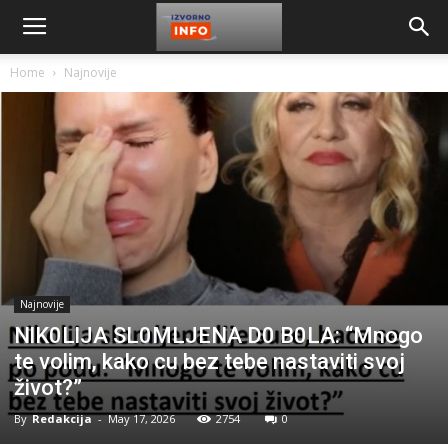
Home
Najnovije
Najnovije
NlK0LlJA SL0MLJENA D0 B0LA: “Mnogo
te volim, kako cu bez tebe nastaviti svoj
život?”
By
Redakcija
-
May 17, 2026
2754
0