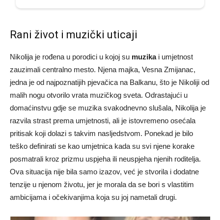
Rani život i muzički uticaji
Nikolija je rođena u porodici u kojoj su
muzika
i umjetnost
zauzimali centralno mesto. Njena majka, Vesna Zmijanac,
jedna je od najpoznatijih pjevačica na Balkanu, što je Nikoliji od
malih nogu otvorilo vrata muzičkog sveta. Odrastajući u
domaćinstvu gdje se muzika svakodnevno slušala, Nikolija je
razvila strast prema umjetnosti, ali je istovremeno osećala
pritisak koji dolazi s takvim nasljedstvom. Ponekad je bilo
teško definirati se kao umjetnica kada su svi njene korake
posmatrali kroz prizmu uspjeha ili neuspjeha njenih roditelja.
Ova situacija nije bila samo izazov, već je stvorila i dodatne
tenzije u njenom životu, jer je morala da se bori s vlastitim
ambicijama i očekivanjima koja su joj nametali drugi.