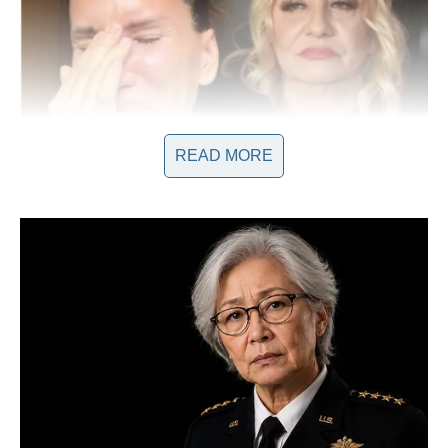
READ MORE
Izbor vlastitog puta kroz izazove
Umjesto da se prilagodi komercijalnim trendovima i
očekivanjima, Nikolija je odlučila da pronađe svoj vlastiti put.