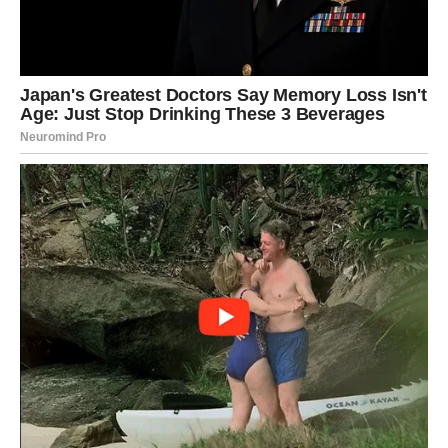
Njena muzika postala je sredstvo izražavanja ličnih emocija i
unutrašnjih borbi, a kroz svoje pjesme ona otvoreno govori o
izazovima, nesigurnostima i potrazi za
prihvaćanjem
. Primjeri
njenih hitova, kao što su “Kolo” i “Niko kao Ti”, oslikavaju ne
samo njene lične borbe, već i osjećaj univerzalne potrage za
identitetom u modernom svijetu. Ova iskrenost omogućila joj je
da se poveže s publikom na dubljem, emotivnom nivou,
stvarajući veze koje prevazilaze površinsku zabavu koju
muzička industrija često nudi. Njene pjesme postale su
svojevrsni dnevnik, svjedočanstvo svih onih koji se bore sa
sličnim pitanjima o identitetu i prihvaćanju.