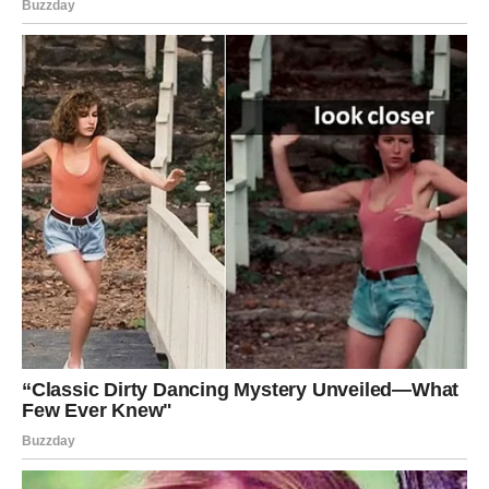
snagu u svojoj porodici, koja joj je pomogla da se suoči s
izazovima i ostane fokusirana na svoje ciljeve.
Prelomni trenutak i umjetnička
prepoznatljivost
Kada je njena karijera napredovala, Nikolija je postajala sve
više svjesna svog identiteta kao umjetnice. Njen prelomni
trenutak došao je kada je publika prepoznala njenu iskrenost i
autentičnost. Njene pjesme su postale više od pukih melodija;
one su počele odražavati stvarne emocije i unutrašnje sukobe.
Ovaj trenutak označio je početak njenog pravog umjetničkog
puta, gdje je muzika postala sredstvo izražavanja njenog
identiteta. Danas, ona je simbol jedne nove generacije
umjetnika koji odbacuju komercijalne pritiske i stvaraju muziku
koja odražava njihove vlastite borbe i iskustva.
Njena
sposobnost da se poveže s publikom kroz istinske i emotivne