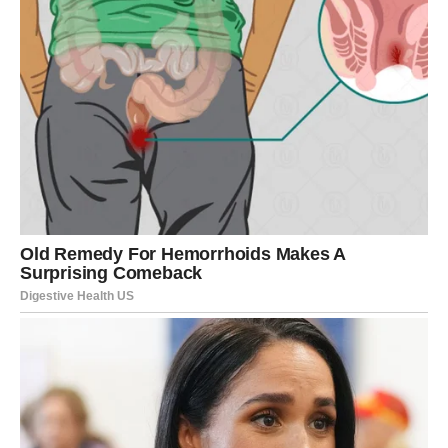
Njena muzika ostaje trajni testament njene snage, kreativnosti
i sposobnosti da se poveže s publikom na dubljem nivou. Kroz
svoje hitove, ona ne samo da zabavlja, već i inspiriše,
pokazujući da kroz umjetnost možemo izraziti svoje najdublje
emocije i borbe koje svi nosimo u sebi. Njena posvećenost i
hrabrost da ostane autentična u svijetu koji često favorizuje
plitke i komercijalne sadržaje čini je pravim herojem za sve
one koji teže vlastitom identitetu.