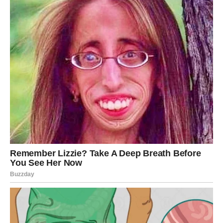
tekstove pjesama je ono što je čini jedinstvenom u muzičkom
svijetu.
Poruka mladima i budućnost umjetnosti
Nikolijina priča nosi važnu poruku za mlade umjetnike: uspjeh
nije uvijek linearan. Iza svake prepoznatljivosti stoji niz izazova
i odricanja. Njena sposobnost da se suoči sa sumnjama i
preprekama učinila je njen put inspiracijom za mnoge. Ostati
vjeran sebi je najvažniji i najteži izbor koji mladi umjetnici mogu
napraviti.
Kroz svoju posvećenost muzici i umjetnosti, Nikolija
pokazuje da su i najsnažnije borbe moguće prevazići uz strast
i predanost. Ona često ističe da je svaki neuspjeh samo korak
ka naprijed i da je važno učiti iz svake prepreke koja se nađe
na putu.
Danas, kao ne samo talentovana umjetnica, već i simbol
borbe za autentičnost, Nikolija se smatra uzorom mnogima.