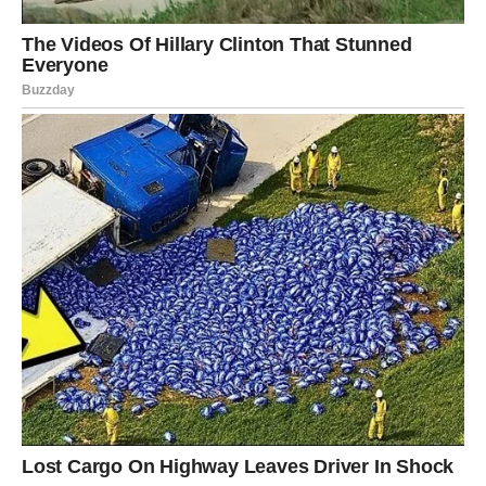
Podrška porodice kao temelj uspjeha
Jedan od ključnih faktora njenog uspjeha bila je podrška
porodice, posebno njenog oca, koji joj je pružao savjete i
ohrabrenje. U trenucima kada su sumnje počinjale da se
javljaju, njegova podrška bila je od suštinskog značaja. On joj
je omogućio da se fokusira na stvaranje muzike, umjesto na
pritisak koji dolazi s javnim životom. Ta podrška nije bila samo
emocionalna; tijekom godina, njen otac je bio prisutan na svim
važnim momentima u njenoj karijeri, bilo da se radilo o
nastupima ili snimanju novih pjesama. Ovakva podrška joj je
omogućila da se razvija kao umjetnica, ostajući vjerna
vlastitim vrednostima i identitetu. Na taj način, ona je pronašla