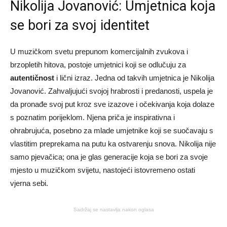
Nikolija Jovanović: Umjetnica koja
se bori za svoj identitet
U muzičkom svetu prepunom komercijalnih zvukova i
brzopletih hitova, postoje umjetnici koji se odlučuju za
autentičnost
i lični izraz. Jedna od takvih umjetnica je Nikolija
Jovanović. Zahvaljujući svojoj hrabrosti i predanosti, uspela je
da pronađe svoj put kroz sve izazove i očekivanja koja dolaze
s poznatim porijeklom. Njena priča je inspirativna i
ohrabrujuća, posebno za mlade umjetnike koji se suočavaju s
vlastitim preprekama na putu ka ostvarenju snova. Nikolija nije
samo pjevačica; ona je glas generacije koja se bori za svoje
mjesto u muzičkom svijetu, nastojeći istovremeno ostati
vjerna sebi.
Sadržaj se nastavlja nakon oglasa