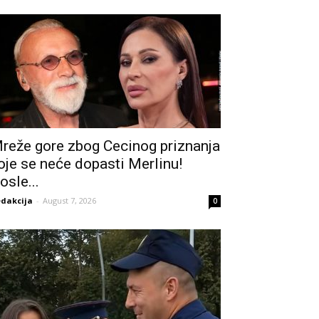
reže gore zbog Cecinog priznanja
oje se neće dopasti Merlinu!
osle...
dakcija
-
August 7, 2026
0