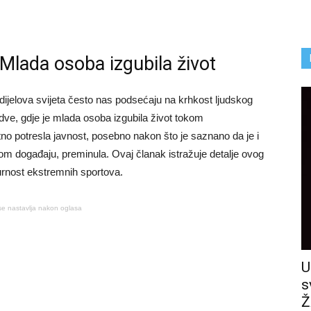
: Mlada osoba izgubila život
ih dijelova svijeta često nas podsećaju na krhkost ljudskog
udve, gdje je mlada osoba izgubila život tokom
o potresla javnost, posebno nakon što je saznano da je i
om događaju, preminula. Ovaj članak istražuje detalje ovog
gurnost ekstremnih sportova.
se nastavlja nakon oglasa
U
s
Ž