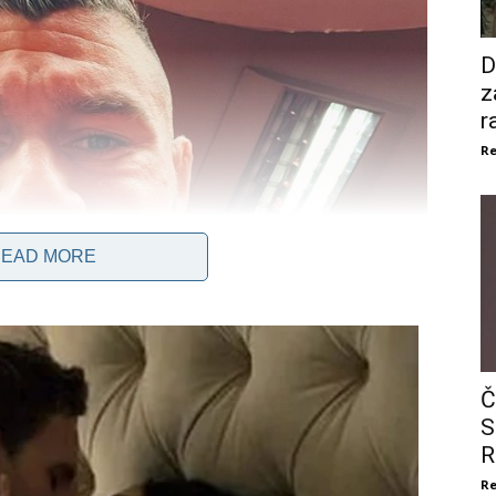
D
z
r
Re
EAD MORE
Č
S
R
Re