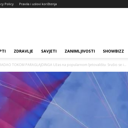
acy Policy
Pravila i uslovi korištenja
PTI
ZDRAVLJE
SAVJETI
ZANIMLJIVOSTI
SHOWBIZZ
AO TOKOM PARAGLAJDINGA Užas na popularnom ljetovalištu: Srušio se i...