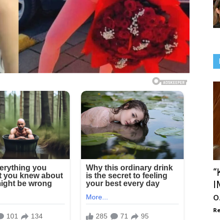
“
I
o.
Re