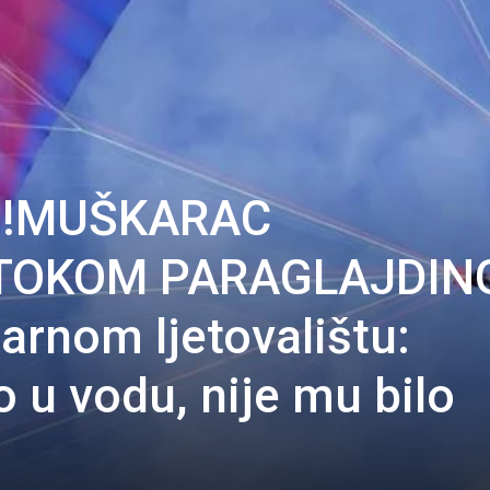
!!MUŠKARAC
TOKOM PARAGLAJDIN
arnom ljetovalištu:
o u vodu, nije mu bilo