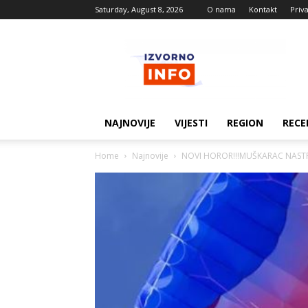
Saturday, August 8, 2026
O nama
Kontakt
Priv
Izvorne
vijesti
NAJNOVIJE
VIJESTI
REGION
RECE
Home
Najnovije
NOVI HOROR!!!MUŠKARAC NASTRAD