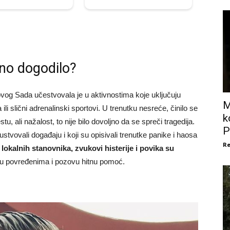
čno dogodilo?
og Sada učestvovala je u aktivnostima koje uključuju
M
 ili slični adrenalinski sportovi. U trenutku nesreće, činilo se
k
tu, ali nažalost, to nije bilo dovoljno da se spreči tragedija.
P
tvovali događaju i koji su opisivali trenutke panike i haosa
Re
okalnih stanovnika, zvukovi histerije i povika su
u povređenima i pozovu hitnu pomoć.