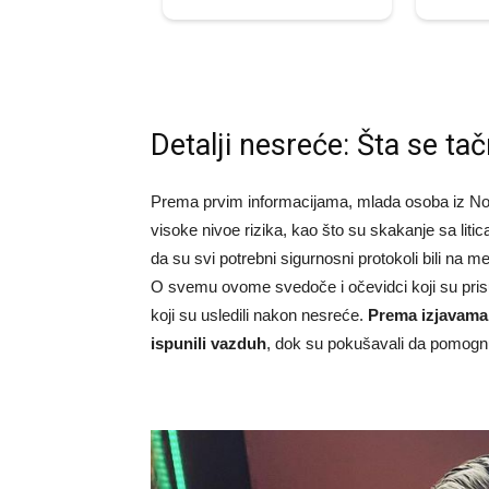
Detalji nesreće: Šta se ta
Prema prvim informacijama, mlada osoba iz Nov
visoke nivoe rizika, kao što su skakanje sa litica
da su svi potrebni sigurnosni protokoli bili na mes
O svemu ovome svedoče i očevidci koji su prisus
koji su usledili nakon nesreće.
Prema izjavama l
ispunili vazduh
, dok su pokušavali da pomogn