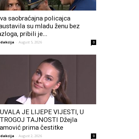
va saobraćajna policajca
austavila su mladu ženu bez
azloga, pribili je...
dakcija
-
August 5, 2026
0
UVALA JE LIJEPE VIJESTI, U
TROGOJ TAJNOSTI Džejla
amović prima čestitke
dakcija
-
August 2, 2026
0