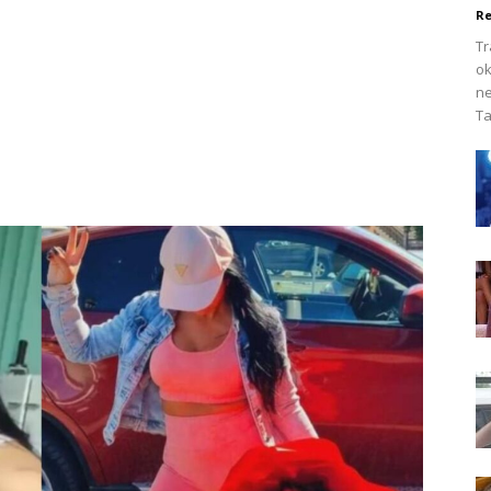
Re
Tr
ok
ne
Ta