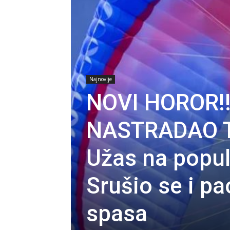
Najnovije
NOVI HOROR!
NASTRADAO 
Užas na popul
Srušio se i pa
spasa