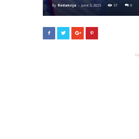
By
Redakcija
-
June 5, 2025
57
0
Og