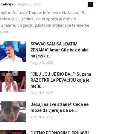
dakcija
-
August 8, 2026
0
agičan Odlazak Tatjane Ječmenice Nažalost, 15.
tobra 2023. godine, svijet sporta je doživio
izmjernu tragediju gubitkom srbijanske teniserke
tjane...
SPAVA0 SAM SA UDATIM
ŽENAMA” Amar Gile bez dlake
na jeziku:...
August 8, 2026
“CILJ JOJ JE BIO DA…”: Suzana
RAZOTKRILA PEVAČICU koja je
htela...
August 8, 2026
Jecaji na sve strane!: Ceca ne
može da vjeruje da se...
August 8, 2026
“HITNO PODNOSIMO PRIJAVU