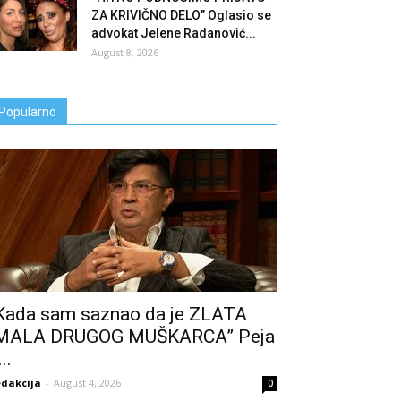
ZA KRIVIČNO DELO” Oglasio se
advokat Jelene Radanović...
August 8, 2026
Popularno
Kada sam saznao da je ZLATA
MALA DRUGOG MUŠKARCA” Peja
..
dakcija
-
August 4, 2026
0