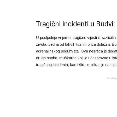
Tragični incidenti u Budvi
U posljednje vrijeme, tragične vijesti iz različit
života. Jedna od takvih tužnih priča dolazi iz B
adrenalinskog poduhvata. Ova nesreća je dodatn
druga osoba, muškarac koji je učestvovao u ist
tragičnog incidenta, kao i šire implikacije na si
Sadržaj 