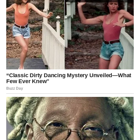
Uspjeha
Pored fizičkih izazova, Zlata se suočila s psihološkim
aspektima koje donosi promjena ishrane. Ona naglašava
važnost postavljanja realnih ciljeva i prihvatanja malih
neuspjeha kao dijela procesa.
“Ako primijetim da sam
preterala s kilogramima, kažem sebi: ‘E gospođo, vrijeme je
da se vratiš na pravi put!’” Ova pozitivna perspektiva može
poslužiti kao motivacija za mnoge koji se bore sa sličnim
problemima.
Zlata je svjesna da je put do savršene figure pun
uspona i padova, ali je ključno zadržati fokus i motivaciju.
Često ističe kako je mentalna snaga jednako važna kao i
fizička u ovom procesu, te savjetuje svima da se okruže
pozitivnim ljudima koji će ih podržavati na svakom koraku.
Zaključak: Put ka Zdravlju i Harmoniji
Dijeta Zlate Petrović ne predstavlja samo prolaznu modnu