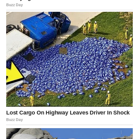
Na ručak, Zlata se odlučuje za kuvana jela poput pasulja,
graška i boranije, pripremljenih bez zaprške kako bi se
očuvale nutritivne vrednosti. Ova jela su bogata proteinima i
vlaknima, što je ključno za osjećaj sitosti i održavanje zdrave
probave. Ono što je posebno zanimljivo jeste da ona izbjegava
hleb i gazirane napitke, koji su često odgovorni za
prekomjernu težinu. Njena večera se služi u isto vrijeme, a
obroci se prekidaju do 18 časova, čime se postiže duži
razmak između obroka, omogućavajući telu da se regeneriše i
olakšava proces mršavljenja. Ovaj pristup pomaže u
uspostavljanju ravnoteže između unosa i potrošnje kalorija, što
je ključno za postizanje i održavanje zdrave tjelesne mase.