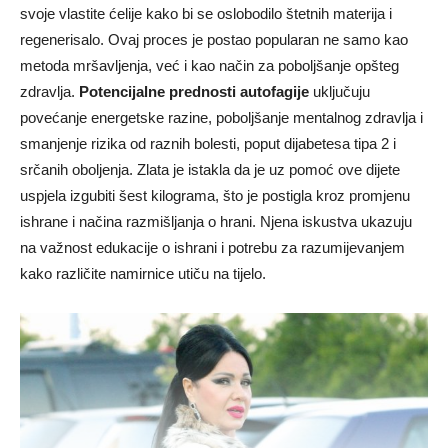
svoje vlastite ćelije kako bi se oslobodilo štetnih materija i
regenerisalo. Ovaj proces je postao popularan ne samo kao
metoda mršavljenja, već i kao način za poboljšanje opšteg
zdravlja.
Potencijalne prednosti autofagije
uključuju
povećanje energetske razine, poboljšanje mentalnog zdravlja i
smanjenje rizika od raznih bolesti, poput dijabetesa tipa 2 i
srčanih oboljenja. Zlata je istakla da je uz pomoć ove dijete
uspjela izgubiti šest kilograma, što je postigla kroz promjenu
ishrane i načina razmišljanja o hrani. Njena iskustva ukazuju
na važnost edukacije o ishrani i potrebu za razumijevanjem
kako različite namirnice utiču na tijelo.