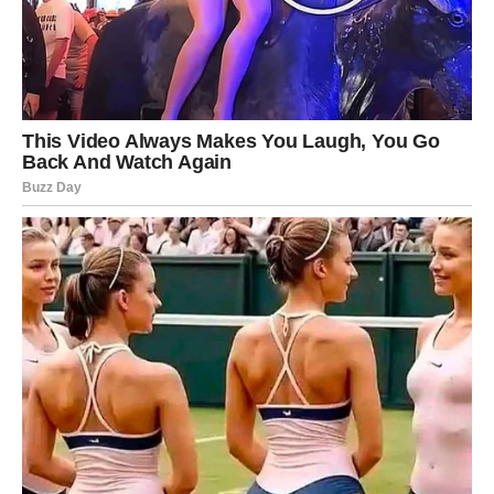
posvećenost i trud. S pravim pristupom i podrškom, svako od
nas može postati najbolja verzija sebe.