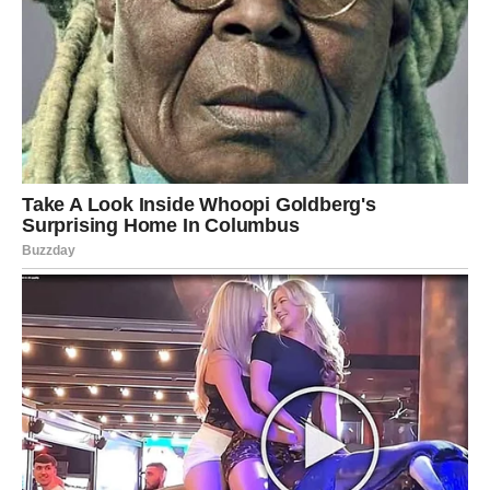
trend, već način života koji se temelji na zdravim navikama i
disciplinovanosti. Njena priča naglašava koliko je važno
pronaći ono što funkcioniše za vas, bez obzira na izazove s
kojima se možete suočiti.
Primjenom autofagije, Zlata je
pronašla put ka zdravijoj i sretnijoj verziji sebe. Njena iskustva
mogu poslužiti kao inspiracija svima koji teže sličnim ciljevima.
U svijetu prepunom brze hrane i nezdravih opcija, njen pristup
je pravi primjer kako se može živjeti zdravo i ispunjeno.
Pravi
recept za uspjeh leži u kombinaciji discipline, snage volje i
pozitivnog stava, što može pomoći svima da postignu svoje
ciljeve i ostvare željeni životni stil.
U konačnici, Zlata Petrović
nije samo inspiracija zbog svog izgleda, već i zbog načina na
koji se nosi sa životnim izazovima. Njena predanost zdravlju i
blagostanju može poslužiti kao podsticaj svima nama da
preispitamo svoje navike i donesemo bolje odluke.
U eri kada
se brzi načini ishrane često smatraju normom, važno je
podsjetiti se da je zdravlje dugotrajan proces koji zahtijeva