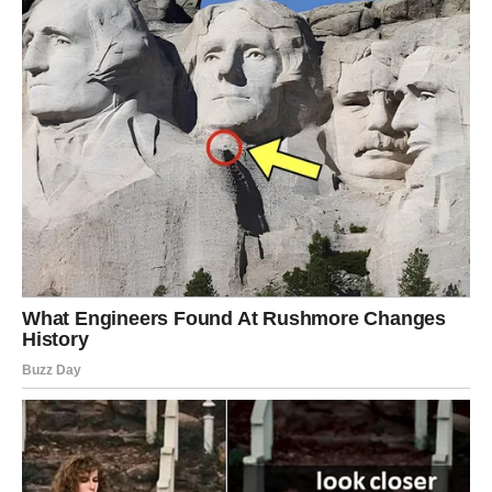
Izazovi na Putu do Zdravijih Navika
Iako su rezultati koje je Zlata postigla impresivni, ona priznaje
da put do zdravije ishrane nije bio lak. Prvih 15 dana
predstavljalo je pravi izazov, s osjećajem gladi i željom za
nezdravom hranom koja je bila jača nego ikad. “Htjela sam
zidove da pojedem!” – iskreno je izjavila, naglašavajući kako
se mnogi suočavaju s ovim izazovima prilikom promjene
ishrane. Prvi dani često donose poteškoće jer se tijelo
prilagođava novom režimu ishrane, ali je Zlata ostala odlučna i
nastavila napredovati čak i kada bi se suočila s povremenim
iskušenjima. Njena sposobnost da prepozna izazove i da ih
prihvati kao dio procesa je ključna lekcija za sve one koji se
bore s promjenama u ishrani.
Psihološke Barijere i Usponi na Putu do