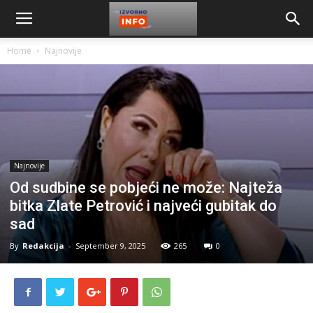
Home
Najnovije
Najnovije
Od sudbine se pobjeći ne može: Najteža
bitka Zlate Petrović i najveći gubitak do
sad
By
Redakcija
-
September 9, 2025
265
0