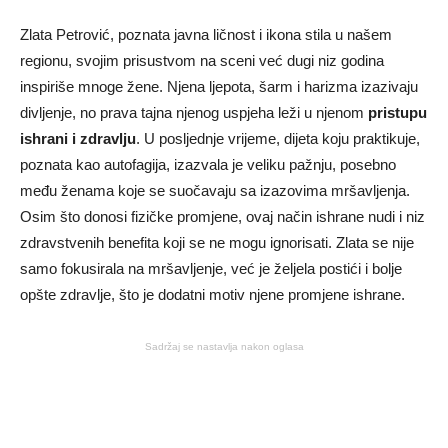
Zlata Petrović, poznata javna ličnost i ikona stila u našem
regionu, svojim prisustvom na sceni već dugi niz godina
inspiriše mnoge žene. Njena ljepota, šarm i harizma izazivaju
divljenje, no prava tajna njenog uspjeha leži u njenom
pristupu
ishrani i zdravlju
. U posljednje vrijeme, dijeta koju praktikuje,
poznata kao autofagija, izazvala je veliku pažnju, posebno
među ženama koje se suočavaju sa izazovima mršavljenja.
Osim što donosi fizičke promjene, ovaj način ishrane nudi i niz
zdravstvenih benefita koji se ne mogu ignorisati. Zlata se nije
samo fokusirala na mršavljenje, već je željela postići i bolje
opšte zdravlje, što je dodatni motiv njene promjene ishrane.
Sadržaj se nastavlja nakon oglasa