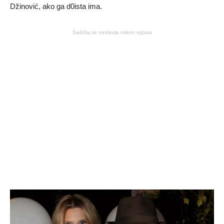
Džinović, ako ga d0ista ima.
Sadržaj se nastavlja nakon oglasa