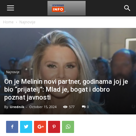
Home
Najnovije
Najnovije
On je Melinin novi partner, godinama joj je
bio “prijatelj”: Mlad je, bogat i dobro
poznat javnosti
By
Urednik
-
October 15, 2024
577
0