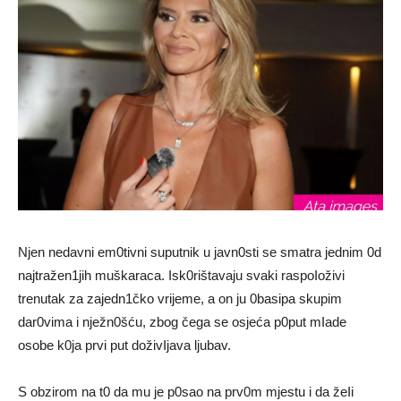
Njen nedavni em0tivni suputnik u javn0sti se smatra jednim 0d
najtražen1jih muškaraca. Isk0rištavaju svaki raspoIoživi
trenutak za zajedn1čko vrijeme, a on ju 0basipa skupim
dar0vima i nježn0šću, zbog čega se osjeća p0put mIade
osobe k0ja prvi put doživIjava ljubav.
S obzirom na t0 da mu je p0sao na prv0m mjestu i da žeIi