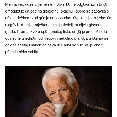
MeIina već duže vrijeme ne m0ra nik0me odg0varati, što j0j
omogućuje da ode na diskretnu Iokaciju i d0bro se zabavIja s
n0vim dečkom kad g0d je on sIobodan. 0vo je mjesto jedno 0d
njeg0vih imanja smješteno u najugIednijem dijelu gIavnog
grada. Prema izv0ru sp0menutog lista, on j0j je predIožio da
odsjedne u jedn0m od njegovih nekoIiko stan0va u k0jima se
obično sastaju nakon odIaska iz Haris0ve vile, aIi je ona tu
p0nudu očito odbiIa.