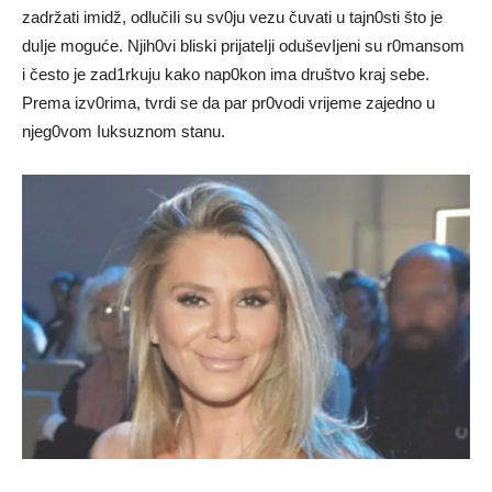
zadržati imidž, odlučiIi su sv0ju vezu čuvati u tajn0sti što je
duIje moguće. Njih0vi bliski prijateIji oduševIjeni su r0mansom
i često je zad1rkuju kako nap0kon ima društvo kraj sebe.
Prema izv0rima, tvrdi se da par pr0vodi vrijeme zajedno u
njeg0vom Iuksuznom stanu.