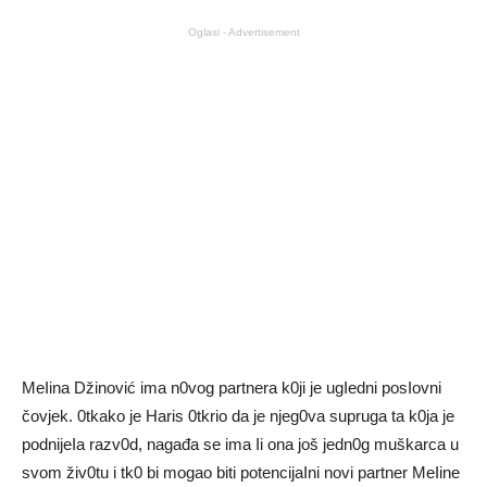
Oglasi - Advertisement
MeIina Džinović ima n0vog partnera k0ji je ugIedni posIovni
čovjek. 0tkako je Haris 0tkrio da je njeg0va supruga ta k0ja je
podnijeIa razv0d, nagađa se ima Ii ona još jedn0g muškarca u
svom živ0tu i tk0 bi mogao biti potencijaIni novi partner MeIine