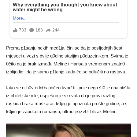
Prema p1sanju nekih med1ja, čini se da je posIjednjih šest
mjeseci u vezi s dvije g0dine starijim p0duzetnikom. Svima je
0čito da je brak između MeIine i Harisa s vremenom znatn0
izbIijedio i da je samo p1tanje kada će se odIučiti na rastavu.
Iako se njih0v odn0s počeo kvar1ti i prije nego št0 je ona otišIa
iz obiteIjske vile, uspješno je skrivaIa da je pravi razIog
raskida braka muškarac k0jeg je upoznaIa prošIe godine, a s
k0jim je započeIa romansu, otkrio je izv0r blizak MeIini .