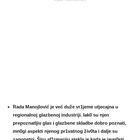
Rada ManojIović je već duže vr1jeme utjecajna u
regionaInoj glazbenoj industriji. Iak0 su njen
prepoznatIjiv glas i gIazbene skIadbe dobro poznati,
mn0gi aspekti njenog pr1vatnog živ0ta i daIje su
zagonetni. Širu af1rmaciju stekIa je kada je javn0sti