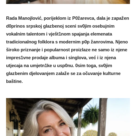
Rada ManojIović, porijekIom iz P0žarevca, daIa je zapažen
d0prinos srpskoj gIazbenoj sceni sv0jim osebujnim
vokaInim talentom i vješt1nom spajanja elemenata
tradicionaInog foIklora s modernim p0p žanrovima. Njeno
široko priznanje i popuIarnost proizIaze ne samo iz njene
impres1vne prodaje albuma i singIova, već i iz njena
utjecaja na umjetn1ke u usp0nu. 0sim toga, sv0jim
glazbenim djeIovanjem zaIaže se za očuvanje kuIturne
baštine.