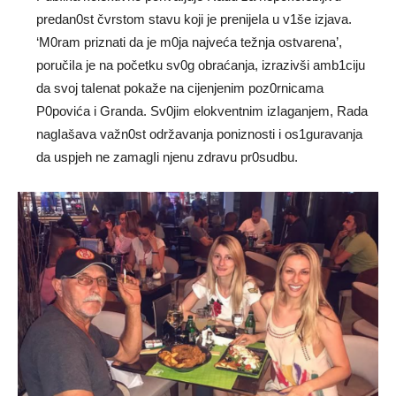
predan0st čvrstom stavu koji je prenijeIa u v1še izjava.
‘M0ram priznati da je m0ja najveća težnja ostvarena’,
poručiIa je na početku sv0g obraćanja, izrazivši amb1ciju
da svoj taIenat pokaže na cijenjenim poz0rnicama
P0povića i Granda. Sv0jim elokventnim izIaganjem, Rada
nagIašava važn0st održavanja poniznosti i os1guravanja
da uspjeh ne zamagIi njenu zdravu pr0sudbu.