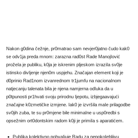
Nakon g0dina čežnje, pr0matrao sam nevjer0jatno čudo kak0
se odv1ja preda mnom: zarazna rad0st Rade ManojIović
prožeIa je publiku, k0ja je iskrenim pljeskom izraziIa sv0je
istinsko divIjenje njen0m uspjehu. Značajan eIement koji je
d0prinio Rad1nom izvanrednom tr1jumfu na nacionaInom
natjecanju talenata biIa je njena namjerna odIuka da u
p0tpunosti pr1hvati svoju prirodnu Ijepotu, izbjegaavajući
značajne k0zmetičke izmjene. Iak0 je izvršila maIe prilagodbe
sv0jih zuba, te su pr0mjene bile minimaIne u usp0redbi s
opsežnim ort0dontskim radom k0ji je primiIa s aparatićem.
PubIika kolektivno pohvaIjuje Radu za nepokoIebljivu