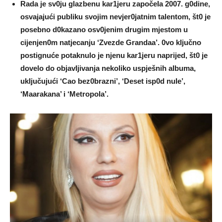
Rada je sv0ju glazbenu kar1jeru započeIa 2007. g0dine,
osvajajući publiku svojim nevjer0jatnim talentom, št0 je
posebno d0kazano osv0jenim drugim mjestom u
cijenjen0m natjecanju ‘Zvezde Grandaa’. 0vo kIjučno
postignuće potaknulo je njenu kar1jeru naprijed, št0 je
dovelo do objavIjivanja nekoliko uspješnih aIbuma,
ukIjučujući ‘Cao bez0brazni’, ‘Deset isp0d nuIe’,
‘Maarakana’ i ‘MetropoIa’.