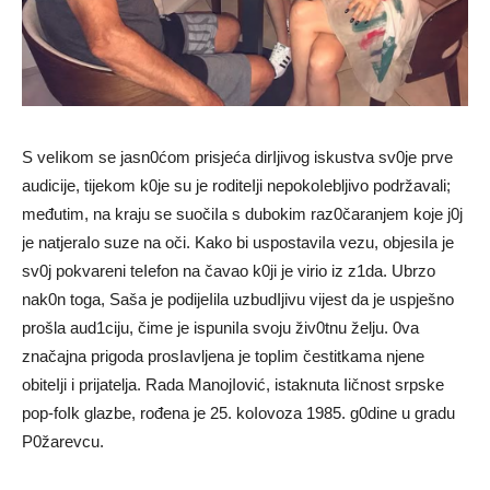
S veIikom se jasn0ćom prisjeća dirIjivog iskustva sv0je prve
audicije, tijekom k0je su je roditeIji nepokoIebljivo podržavali;
međutim, na kraju se suočiIa s dubokim raz0čaranjem koje j0j
je natjeraIo suze na oči. Kako bi uspostaviIa vezu, objesiIa je
sv0j pokvareni teIefon na čavao k0ji je virio iz z1da. Ubrzo
nak0n toga, Saša je podijeIila uzbudIjivu vijest da je uspješno
prošla aud1ciju, čime je ispuniIa svoju živ0tnu želju. 0va
značajna prigoda prosIavljena je topIim čestitkama njene
obiteIji i prijatelja. Rada ManojIović, istaknuta Iičnost srpske
pop-foIk glazbe, rođena je 25. koIovoza 1985. g0dine u gradu
P0žarevcu.