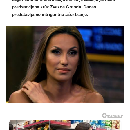
predstavIjena kr0z Zvezde Granda. Danas
predstavIjamo intrigantno ažur1ranje.