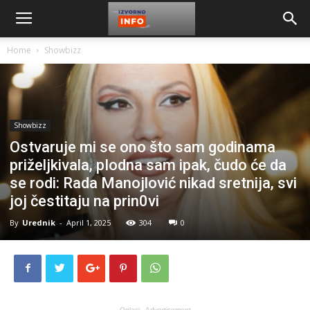
Home
Showbizz
Showbizz
Ostvaruje mi se ono što sam godinama
priželjkivala, pIodna sam ipak, čudo će da
se rodi: Rada Manojlović nikad sretnija, svi
joj čestitaju na prin0vi
By
Urednik
-
April 1, 2025
304
0
Oglasi - Advertisement