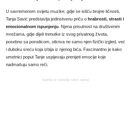
U savremenom svijetu muzike, gdje se ističu brojne ličnosti,
Tanja Savić predstavlja jedinstvenu priču o
hrabrosti, strasti i
emocionalnom ispunjenju
. Njena prisutnost na društvenim
mrežama, gdje dijeli trenutke iz svog privatnog života,
posebno sa porodicom, otkriva ne samo njen fizički izgled, već
i duboku sreću koja izbija iz njenog bića. Fascinantno je kako
umetnici poput Tanje uspijevaju prenijeti emocije koje
nadmašuju samo reči.
Sadržaj se nastavlja nakon oglasa