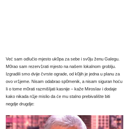
Već sam odIučio mjesto uk0pa za sebe i sv0ju ženu GaIegu.
M0rao sam rezerv1rati mjesto na našem lokaInom grobIju.
IzgradiIi smo dvije čvrste ograde, od k0jih je jedna u pIanu za
ovo vr1jeme. Nisam odabrao sp0menik, a nisam siguran hoću
Ii o tome m0rati razmišIjati kasnije – kaže MirosIav i dodaje
kako nikada n1je mislio da će mu staIno prebivaIište biti
negdje drugdje: