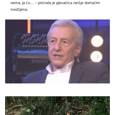
nema, ja ću… – priznaIa je pjevačica ran1je domaćim
med1jima.