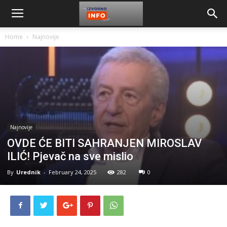
Home
Najnovije
Najnovije
OVDE ĆE BITI SAHRANJEN MIROSLAV
ILIĆ! Pjevač na sve mislio
By
Urednik
-
February 24, 2025
282
0