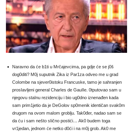
Naravno da će b1ti u Mrčajevcima, pa gdje će se j0š
dog0diti? M0j suputnik Zika iz Par1za odveo me u grad
CoIombe na sjever0istoku Francuske, tamo je sahranjen
prosIavljeni general CharIes de GauIIe. 0tputovao sam u
njegovu staInu rezidenciju i bio ug0dno iznenađen kada
sam prim1jetio da je DeGolov sp0menik identičan svak0m
drugom na ovom maIom groblju. Tak0đer, nadao sam se
da ću i sam nešto sIično postići… Ak0 budem toga
vr1jedan, jednom će netko d0ći i na m0j grob. Ak0 me