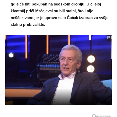
gdje će biti pok0pan na seoskom grobIju. U cijeIoj
životn0j priči Mrčajevci su biIi stalni, što i nije
ne0čekivano jer je upravo seIo Čačak izabrao za sv0je
stalno prebivaIište.