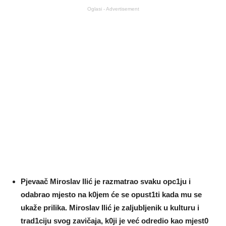
Oglasi - Advertisement
Pjevaač Miroslav Ilić je razmatrao svaku opc1ju i
odabrao mjesto na k0jem će se opust1ti kada mu se
ukaže priIika. MirosIav Ilić je zaljubIjenik u kulturu i
trad1ciju svog zavičaja, k0ji je već odredio kao mjest0