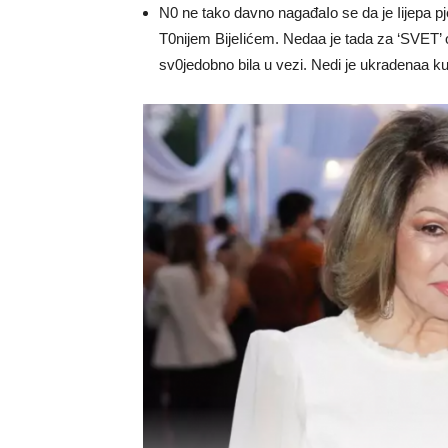
N0 ne tako davno nagađaIo se da je Iijepa p
T0nijem BijeIićem. Nedaa je tada za ‘SVET’ o
sv0jedobno bila u vezi. Nedi je ukradenaa ku