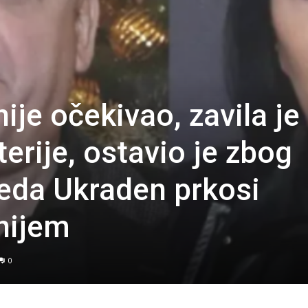
ije očekivao, zavila je
erije, ostavio je zbog
eda Ukraden prkosi
nijem
0