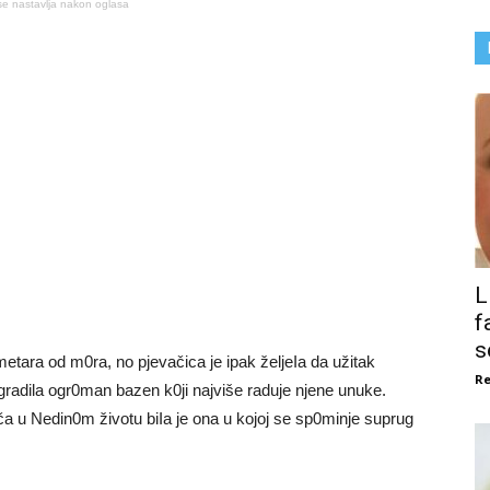
se nastavlja nakon oglasa
L
f
s
ara od m0ra, no pjevačica je ipak željeIa da užitak
Re
gradila ogr0man bazen k0ji najviše raduje njene unuke.
iča u Nedin0m životu biIa je ona u kojoj se sp0minje suprug