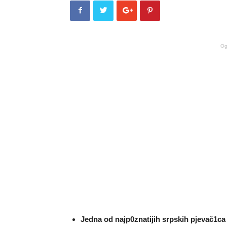
Og
Jedna od najp0znatijih srpskih pjevač1ca