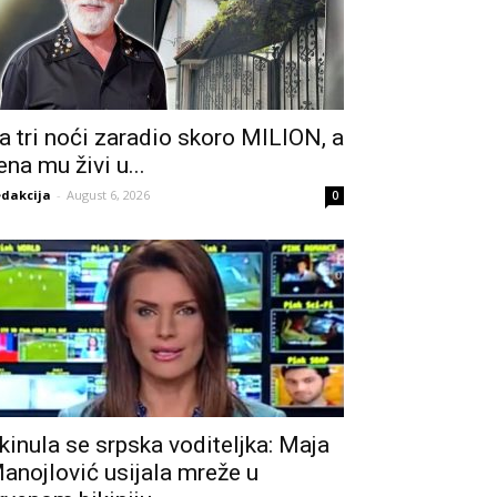
a tri noći zaradio skoro MILION, a
ena mu živi u...
dakcija
-
August 6, 2026
0
kinula se srpska voditeljka: Maja
anojlović usijala mreže u