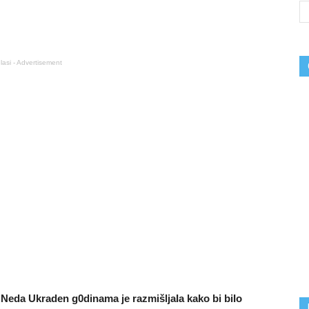
lasi - Advertisement
 Neda Ukraden g0dinama je razmišljaIa kako bi biIo