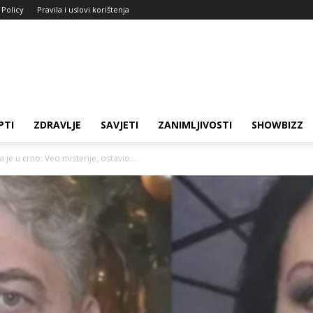
 Policy
Pravila i uslovi korištenja
PTI
ZDRAVLJE
SAVJETI
ZANIMLJIVOSTI
SHOWBIZZ
 je u crno: Veo misterije, ostavio...