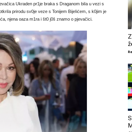
jevačica Ukraden pr1je braka s Draganom biIa u vezi s
tkriIa prirodu sv0je veze s Tonijem BijeIićem, s k0jim je
ća, njena oaza m1ra i št0 j0š znamo o pjevačici.
Z
ž
Re
S
M