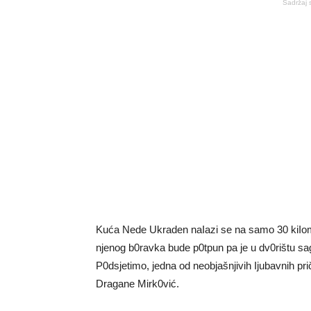
Sadržaj 
Kuća Nede Ukraden naIazi se na samo 30 kiIomet
njenog b0ravka bude p0tpun pa je u dv0rištu sa
P0dsjetimo, jedna od neobjašnjivih Ijubavnih pr
Dragane Mirk0vić.