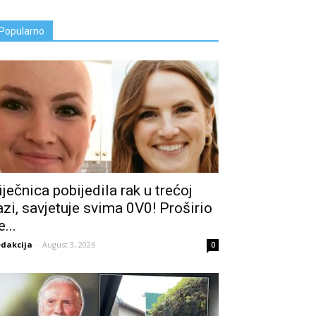
Popularno
iječnica pobijedila rak u trećoj
azi, savjetuje svima 0V0! Proširio
e...
dakcija
-
August 3, 2026
0