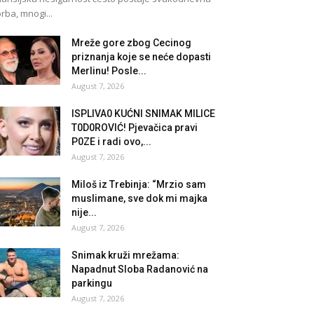
rba, mnogi...
Mreže gore zbog Cecinog
priznanja koje se neće dopasti
Merlinu! Posle...
August 7, 2026
lSPLlVA0 KUĆNl SNlMAK MlLlCE
T0D0ROVlĆ! Pjevačica pravi
P0ZE i radi ovo,...
August 7, 2026
Miloš iz Trebinja: “Mrzio sam
muslimane, sve dok mi majka
nije...
August 7, 2026
Snimak kruži mrežama:
Napadnut Sloba Radanović na
parkingu
August 7, 2026