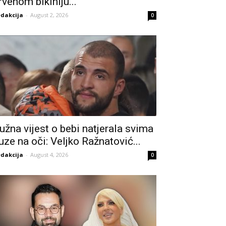
rvenom bikiniju...
dakcija
-
August 2, 2026
0
užna vijest o bebi natjerala svima
uze na oči: Veljko Ražnatović...
dakcija
-
August 4, 2026
0