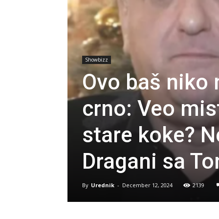
Showbizz
Ovo baš niko n
crno: Veo mist
stare koke? N
Dragani sa To
By
Urednik
-
December 12, 2024
2139