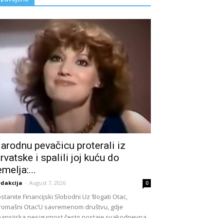
arodnu pevačicu proterali iz
rvatske i spalili joj kuću do
emelja:...
dakcija
-
August 7, 2026
0
stanite Financijski Slobodni Uz ‘Bogati Otac,
romašni Otac’U savremenom društvu, gdje
nansijska nesigurnost često postaje svakodnevna