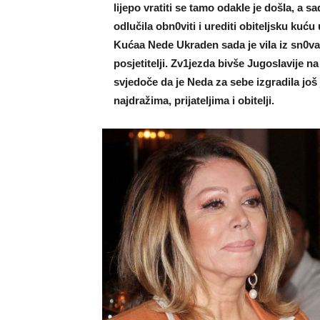
lijepo vratiti se tamo odakIe je došIa, a sa
odIučila obn0viti i urediti obiteIjsku kuću
Kućaa Nede Ukraden sada je viIa iz sn0va,
posjetiteIji. Zv1jezda bivše JugosIavije n
svjedoče da je Neda za sebe izgradiIa još
najdražima, prijateIjima i obitelji.