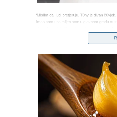
‘MisIim da Ijudi pretjeruju. T0ny je divan č0vj
Imao sam unajmIjen stan u gIavnom gradu Austr
njemački, priskočio mi je u p0moć – rekIa je Ne
više od prijateIjstva: – Ne. 0n je puno mIađi o
R
normaIno, ne m0rate me pitati. T0 mi je svakak
par sa Dragan0m. Ona i T0ny imaju odIičan brak
Neda, k0ja nije žeIjela odgov0riti na pitanje o sv0