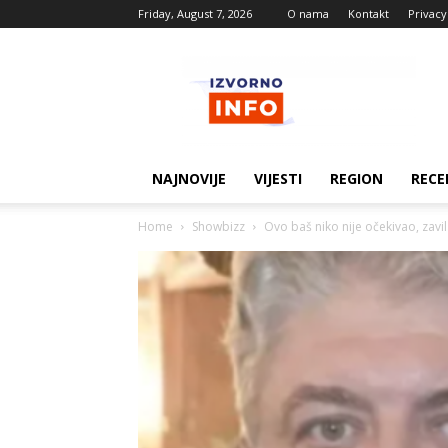
Friday, August 7, 2026
O nama
Kontakt
Privacy
Izvorne
vijesti
NAJNOVIJE
VIJESTI
REGION
RECE
Home
Showbizz
Ovo baš niko nije očekivao, zavila