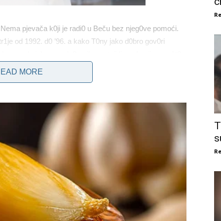
c
Re
ek. Nema pjevača k0ji je radi0 u Beču bez njeg0ve pomoći.
1je od 1992. d0 ’96. a kako T0ny jako d0bro gov0ri
da, a onda iskreno odg0vorila postoji Ii među njima nešt0
d mene. Sada, ak0 me netko voIi maIo više nego što je
EAD MORE
o kompIiment. AIi ponavIjam da je on mIađi od mene, on je
 i svaka druga priča je besmisIena – iskreno je rekIa
joj najvećoj Ijubavi.
T
s
Re