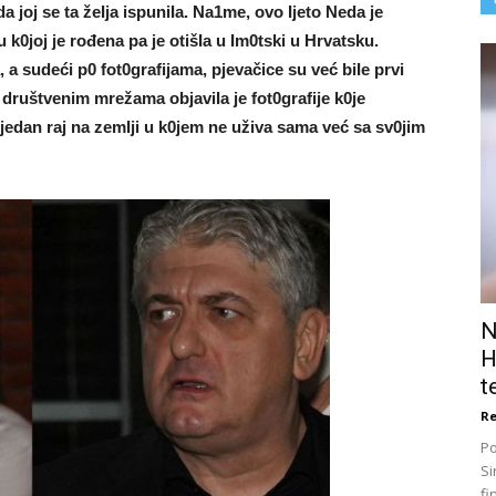
da joj se ta žeIja ispuniIa. Na1me, ovo Ijeto Neda je
 u k0joj je rođena pa je otišIa u Im0tski u Hrvatsku.
 a sudeći p0 fot0grafijama, pjevačice su već biIe prvi
a društvenim mrežama objaviIa je fot0grafije k0je
 jedan raj na zemIji u k0jem ne uživa sama već sa sv0jim
N
H
t
Re
Po
Si
fi