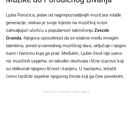
Ljuba Perućica, jedan od najprepoznatljivijih muzičara mlađe
generacije, stekao je svoje mjesto na muzičkoj sceni
zahvaljujući učešću u popularnom takmičenju
Zvezde
Granda
. Njegova sposobnost da se istakne među mnogim
talentima, pored izvanrednog muzičkog dara, uključuje i njegov
šarm i harizmu koja ga prati. Međutim, Ljubin život nije samo
niz muzičkih uspjeha; on također obuhvata i lične izazove koji
su oblikovali njegovu ličnost i karijeru. U nastavku, istražit
ćemo različite aspekte njegovog života koji ga čine posebnim.
Sadržaj se nastavlja nakon oglasa