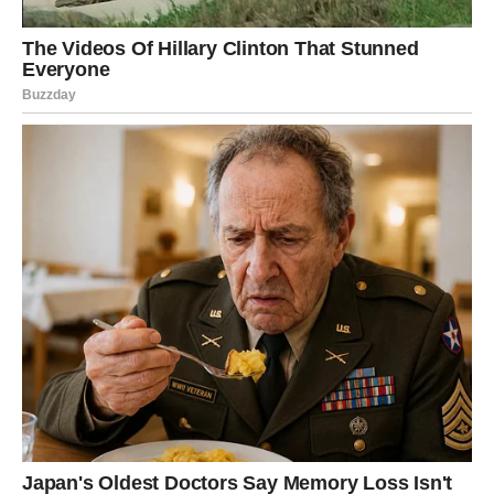
Prijateljstva i Medijske Spekulacije
Prije nekoliko godina, Ljuba je bio na meti medija zbog svog
bliskog prijateljstva sa kolegom Milanom Dinčićem, poznatim
kao Dinča. Njih dvojica su često viđeni zajedno, putovali su i
nastupali, što je dovelo do spekulacija o njihovim odnosima.
Ove glasine su postale izvor senzacionalizma, a Ljuba se
našao u situaciji gdje je morao da se osvrne na prekomjerne
tvrdnje o njegovom prijateljstvu. U jednom intervjuu je otvoreno
govorio o tim optužbama, ističući da iza tih tvrdnji stoje
neistinite informacije koje su plasirane bez osnovanih dokaza.
Ljuba je istakao da su prijateljstva u njegovom životu izuzetno
važna i da ih ne bi trebao oštetiti inflacionarni narativ koji često
prati javne ličnosti.