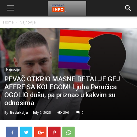
Home
Najnovije
Najnovije
PEVAČ OTKRIO MASNE DETALJE GEJ
AFERE SA KOLEGOM! Ljuba Perućica
OGOLIO dušu, pa priznao u kakvim su
odnosima
By
Redakcija
-
July 2, 2025
296
0