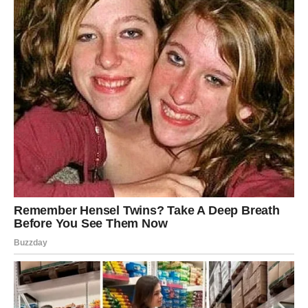
Nakon što su se glasine proširile, Ljuba je odlučio da se ne
upušta u pravne borbe, smatrajući da je bolje fokusirati se na
ono što je zaista važno.
Njegova zrelost i sposobnost da
odgovori na uvrede s dostojanstvom
su se pokazale kao
ključni faktori u njegovom životu. Čak je i kada mu se obratio
novinar koji je plasirao te priče, Ljuba je ostao smiren, ističući
da ne želi da troši energiju na demantovanje neistina. Umjesto
toga, okrenuo se muzici i porodici, što ga je dodatno motivisalo
da nastavi raditi ono što voli.
Roditeljstvo i Supružnički Odnos
Roditeljstvo je za Ljubu postalo jedna od najvažnijih uloga u
njegovom životu. Njegov sin je proslavio svoj prvi rođendan u
krugu najbližih, a ovog maja su dočekali i dolazak ćerke Katje,
čije ime nosi posebnu simboliku kao varijanta imena Katarina.