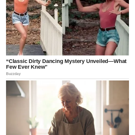
se trudi da ih primijeni u svim aspektima svog života. Ova
filozofija ga vodi kako u muzičkoj karijeri, tako i u ličnom
životu, podstičući ga da bude uzor svojoj djeci i zajednici.
Zaključak: Ljubina Poruka i Inspiracija
Priča Ljube Perućice nije samo priča o muzičkom uspjehu,
već i o ličnoj borbi, prijateljstvu i porodici. Njegov životni put
ukazuje na to da kada se suočavamo s izazovima, važno je
ostati vjeran sebi i svojim vrijednostima. Ljuba danas
predstavlja primjer mnogima, pokazujući da se pravi uspjeh ne
mjeri samo popularnošću, već i kvalitetom odnosa koje
gradimo s ljudima oko nas. Njegova sposobnost da prevaziđe
neistine i ostane fokusiran na ono što je zaista važno,
predstavlja inspiraciju za sve nas koji se suočavamo sličnim
izazovima u životu. Ljuba nas podstiče da vjerujemo u sebe i
da nikada ne gubimo iz vida bitne stvari u životu: ljubav,