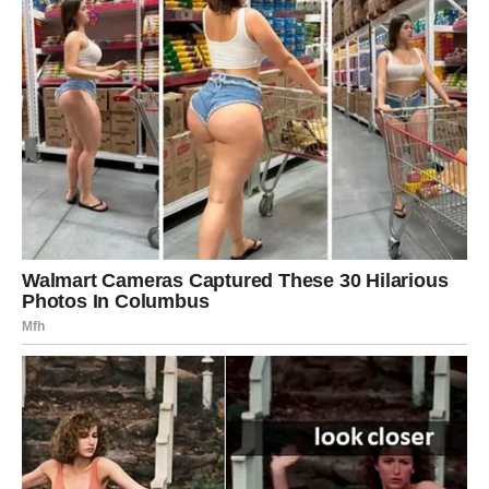
Ljuba je bio prisutan tokom cijelog porođaja, što dodatno
oslikava njegovu posvećenost porodici. Njihov brak je ispunjen
ljubavlju, međusobnim poštovanjem i podrškom, a Ljuba često
dijeli trenutke iz privatnog života na društvenim mrežama,
pokazujući koliko cijeni porodične vrednosti. Ove porodične
vrijednosti predstavljaju osnovu na kojoj se Ljuba oslanja, a
ona mu pružaju stabilnost u turbulentnom svijetu muzike.
Uloga u Javnosti i Održavanje
Racionalnosti
Uprkos pritiscima koje donosi javni život, Ljuba Perućica
ostaje dosljedan svojim vrijednostima i uvjerenjima. Njegov
pristup životu podseća na to da je moguće opstati u javnosti
bez gubljenja integriteta.
Njegova sposobnost da se nosi sa
stresom i medijskim pritiscima, bez potrebe za osvetom,
pokazuje zrelost i unutrašnju snagu
. On smatra da su
ljubav, poštovanje i mir osnovni principi koje treba njegovati, te