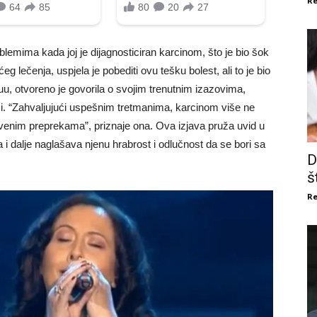
Re
lemima kada joj je dijagnosticiran karcinom, što je bio šok
eg lečenja, uspjela je pobediti ovu tešku bolest, ali to je bio
, otvoreno je govorila o svojim trenutnim izazovima,
azi. “Zahvaljujući uspešnim tretmanima, karcinom više ne
venim preprekama”, priznaje ona. Ova izjava pruža uvid u
 i dalje naglašava njenu hrabrost i odlučnost da se bori sa
D
š
Re