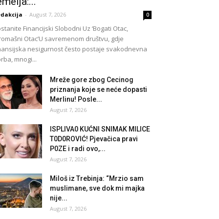
emelja:...
dakcija
-
August 7, 2026
0
stanite Financijski Slobodni Uz ‘Bogati Otac,
romašni Otac’U savremenom društvu, gdje
nansijska nesigurnost često postaje svakodnevna
rba, mnogi...
Mreže gore zbog Cecinog
priznanja koje se neće dopasti
Merlinu! Posle...
August 7, 2026
lSPLlVA0 KUĆNl SNlMAK MlLlCE
T0D0ROVlĆ! Pjevačica pravi
P0ZE i radi ovo,...
August 7, 2026
Miloš iz Trebinja: “Mrzio sam
muslimane, sve dok mi majka
nije...
August 7, 2026