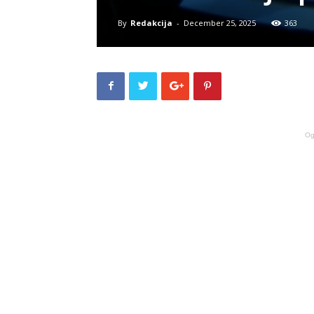
By
Redakcija
-
December 25, 2025
363
Og