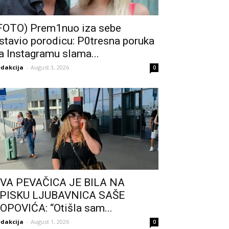
FOTO) Prem1nuo iza sebe
stavio porodicu: P0tresna poruka
a Instagramu sIama...
dakcija
-
August 3, 2026
0
VA PEVAČICA JE BILA NA
PISKU LJUBAVNICA SAŠE
OPOVIĆA: “Otišla sam...
dakcija
-
August 1, 2026
0