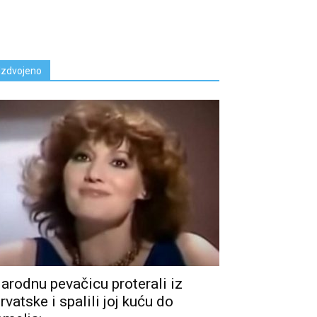
Izdvojeno
arodnu pevačicu proterali iz
rvatske i spalili joj kuću do