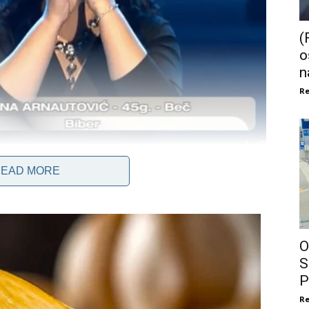
(
o
n
Re
EAD MORE
suočila sa novim izazovima. Njeni ortopedski problemi i
. Umesto da se fokusira na muzičke nastupe, ona sada
O
Ovaj prelazak na terapiju i rehabilitaciju nije jednostavan, ali
S
bolje. “Morala sam pronaći nove načine da se izrazim i da
P
lazi samo iz fizičkog aspekta, već i iz njene sposobnosti
i donose.
Re