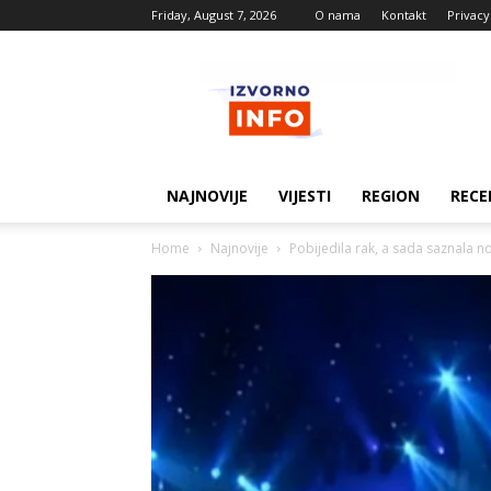
Friday, August 7, 2026
O nama
Kontakt
Privacy
Izvorne
vijesti
NAJNOVIJE
VIJESTI
REGION
RECE
Home
Najnovije
Pobijedila rak, a sada saznala n