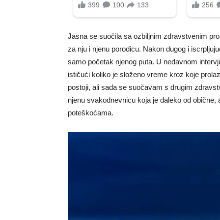
Jasna se suočila sa ozbiljnim zdravstvenim prob
za nju i njenu porodicu. Nakon dugog i iscrpljujuć
samo početak njenog puta. U nedavnom intervjuu
ističući koliko je složeno vreme kroz koje prol
postoji, ali sada se suočavam s drugim zdravst
njenu svakodnevnicu koja je daleko od obične, a
poteškoćama.