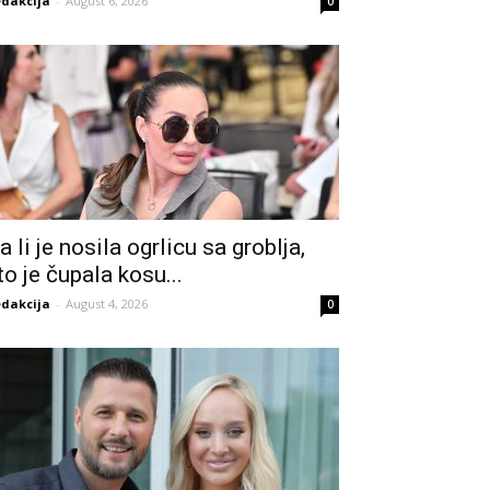
dakcija
-
August 6, 2026
0
a li je nosila ogrlicu sa groblja,
to je čupala kosu...
dakcija
-
August 4, 2026
0