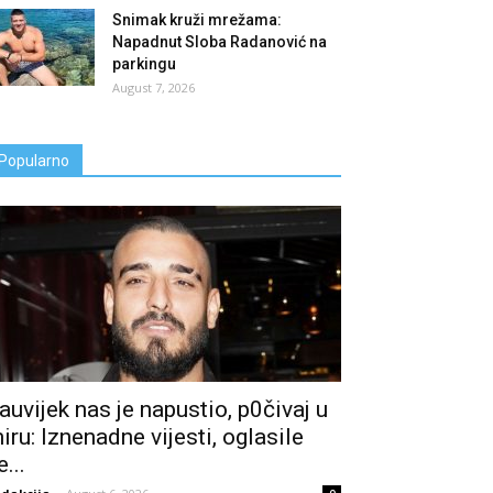
Snimak kruži mrežama:
Napadnut Sloba Radanović na
parkingu
August 7, 2026
Popularno
auvijek nas je napustio, p0čivaj u
iru: Iznenadne vijesti, oglasile
e...