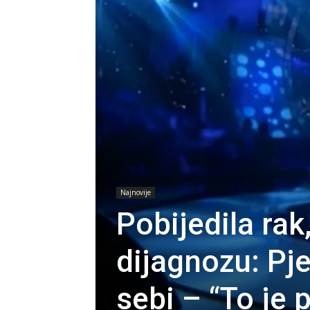
Najnovije
Pobijedila rak
dijagnozu: Pj
sebi – “To je 