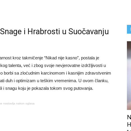
Snage i Hrabrosti u Suočavanju
arnost kroz takmičenje “Nikad nije kasno”, postala je
 talenta, već i zbog svoje nevjerovatne izdržljivosti u
 o borbi sa zloćudnim karcinomom i kasnijim zdravstvenim
žati duh i optimizam u teškim vremenima. U ovom članku,
 ali i snagu koju je pokazala tokom svog putovanja.
se nastavlja nakon oglasa
N
H