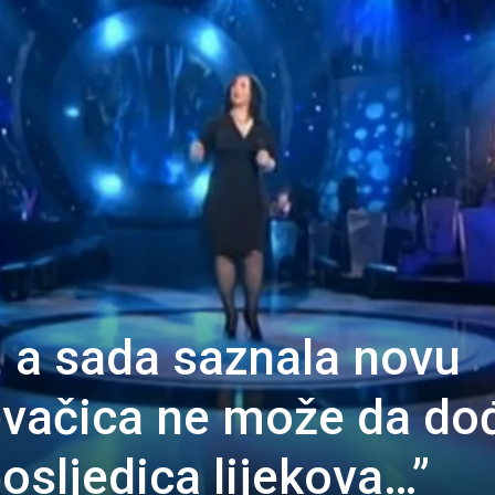
, a sada saznala novu
evačica ne može da do
posljedica lijekova…”