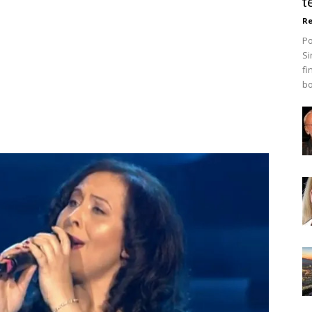
t
Re
Po
Si
fi
bo