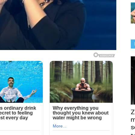
Z
m
s