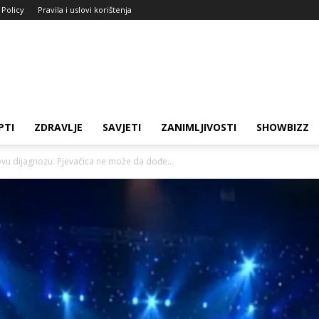
 Policy
Pravila i uslovi korištenja
PTI
ZDRAVLJE
SAVJETI
ZANIMLJIVOSTI
SHOWBIZZ
ovu dijagnozu: Pjevačica ne može da dođe...