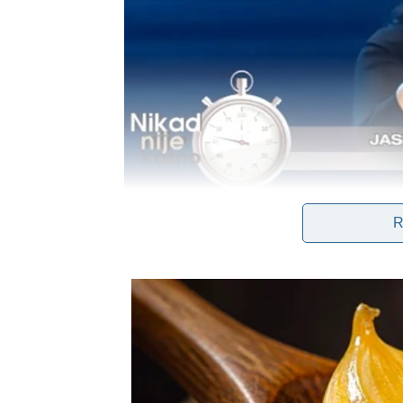
R
Prilagodba Na Novu Stvarnost
Nakon što se oporavila od karcinoma, Jasna se 
astma značajno su promenili njen način života
ulaže više truda u rehabilitaciju i fizičke vežbe. 
Jasna se trudi da iz svake situacije izvuče naj
uživam u životu,” dodaje ona. Njena snaga ne do
da se nosi sa emocionalnim teretom koji bolest