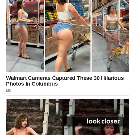
pesmama. Popevši se uz njegov glas, uz njegove hitove,
uz njegove suze pretvorene u note.”
Ove reči naglašavaju
koliko je Sinanova muzika imala utjecaj ne samo na njegove
obožavatelje, već i na kolege koje su ga koristile kao
inspiraciju. Priče o njegovim pesmama su deo muzičke
prošlosti Balkana, a Đulkica se trudi da očuva njegovu baštinu
i učini je prepoznatljivom i budućim generacijama.
Težina Uspomena
Đulkica takođe razmatra moralnu dilemu o tome kako se
sećamo preminulih umetnika i kako se ponašamo prema
njihovim nasljednicima.
“Njega nisu potrebne pesme da ga
pamte. Ali mnogima su njegove pesme bile jedino što ih je
ikada učinilo relevantnim.”
Ova izjava otvara pitanje o
autentičnosti i zahvalnosti u muzičkoj industriji. Kako se
sjećanje na Sinana Sakića razvija, njegova muzika postaje
deo kulture koju ne smemo zaboraviti. U tom kontekstu,