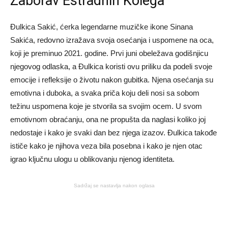
Zaborav Estradnih Kolega
Đulkica Sakić, ćerka legendarne muzičke ikone Sinana
Sakića, redovno izražava svoja osećanja i uspomene na oca,
koji je preminuo 2021. godine. Prvi juni obeležava godišnjicu
njegovog odlaska, a Đulkica koristi ovu priliku da podeli svoje
emocije i refleksije o životu nakon gubitka. Njena osećanja su
emotivna i duboka, a svaka priča koju deli nosi sa sobom
težinu uspomena koje je stvorila sa svojim ocem. U svom
emotivnom obraćanju, ona ne propušta da naglasi koliko joj
nedostaje i kako je svaki dan bez njega izazov. Đulkica takođe
ističe kako je njihova veza bila posebna i kako je njen otac
igrao ključnu ulogu u oblikovanju njenog identiteta.
Sadržaj se nastavlja nakon oglasa