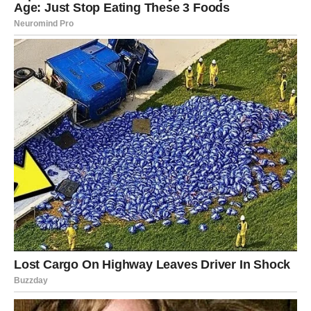
Izgubljen U Zaboravu
Osim lične tuge, Đulkica se osvrće i na to kako su mnogi sa
estrade zaboravili Sinana Sakića, iako su neki od njih izgradili
svoje karijere na njegovim pesmama. “Ne to što ga nema,
nego to što su ga zaboravili brže nego što su mogli da
zapamte njegove stihove,” kaže Đulkica. Ovaj mračni
komentar osvetljava nisku zahvalnost i poštovanje koje neki
muzičari imaju prema onima koji su im pomogli da postanu
ono što jesu. Njena izjava ukazuje na ironiju u muzičkoj
industriji, gde se često zaboravlja na rane uticaje i inspiraciju
koje su oblikovale trenutne uspehe.