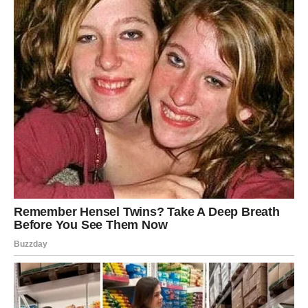
Đulkica je istakla kako je tužno što se oni koji su ranije uživali
u Sinanovim pesmama sada prave da nikada nisu poznavali
tog velikana.
“Neki su karijere izgradili na njegovim