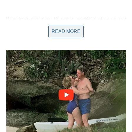
U tom teškom vremenu, Đulkica se prisetila trenutaka kada su
se suočili s njegovim odlaskom, govoreći:
“Držala sam mu
READ MORE
ruku kao da ću moći da ga zadržim ovde. Ali, ruka mi je
ostala prazna, a duša puna onoga što nikad više neće
biti.”
Ove reči odražavaju duboku bol i tugu koju oseća, kao i
težinu trenutka kada se moralo oprostiti od oca. Svaki dan je
za nju borba sa emocijama, a često je oslikava i kroz
umetnost – pišući pesme ili verovatno stvarajući vizuelne
umetničke radove koji odražavaju njene unutrašnje misli.