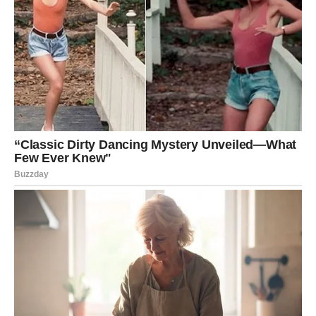
Đulkica ističe kako je važno ne samo pjevati njegove pesme,
već i razumeti poruku koju su nosile.
U svojim izjavama, Đulkica je naglasila i težinu onoga što njen
otac predstavlja.
“Oni što se sada kite njegovim perjem –
ne znaju da to perje nije za svakoga.”
Ova metafora
ukazuje na to da umetnost i talenat ne dolaze lako, već su
rezultat predanosti i strasti. Sinanova sposobnost da prenese
emocije kroz svoje pesme i dalje pokreće njegovu publiku, dok
neki od njegovih kolega nesmetano prolaze kroz njegovu
ostavštinu. Đulkica veruje da bi umetnici trebali biti više
zahvalni i odgovorni prema onima koji su im otvorili vrata i
omogućili uspjeh.
Poruka za Budućnost
Đulkica Sakić ostavlja snažnu poruku onima koji su zaboravili