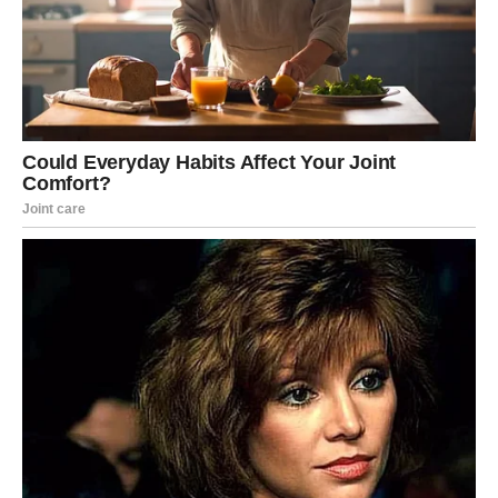
njenog oca:
“Ali mi znamo. I on je znao.”
Ova rečenica
oslikava njen osećaj pravde i istine, kao i važnost očuvanja
sećanja na umetnike koji su ostavili veliki trag. Ona se bori da
osigura da Sinanova muzika i nasleđe ostanu prisutni u svesti
javnosti. Unatoč svemu, ona ostaje ponosna na nasljeđe svog
oca i nastoji da ga sačuva, kako bi buduće generacije mogle
upoznati njegovu muziku i uticaj.
Na kraju, Đulkica Sakić nas poziva da se ne zaboravimo
zahvaliti onima koji su nam pružili inspiraciju, jer zaborav
može biti najteža kazna koju možemo osuditi umetnike koji su
oblikovali naše živote kroz muziku. Njena borba za očuvanje
sećanja na Sinana Sakića nije samo njen lični put, već i
univerzalna poruka o važnosti poštovanja i zahvalnosti prema
svim umetnicima koji su nas inspirisali. U svetu u kojem se
slava često zaboravlja, Đulkica predstavlja glas koji poziva na
refleksiju i svesnost o vrednosti umetnosti u našim životima.