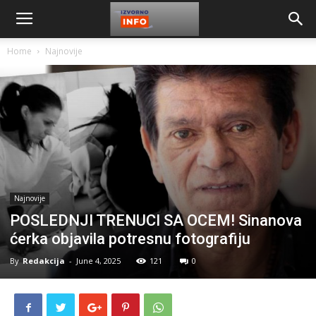
Home
Najnovije
Najnovije
POSLEDNJI TRENUCI SA OCEM! Sinanova
ćerka objavila potresnu fotografiju
By
Redakcija
-
June 4, 2025
121
0