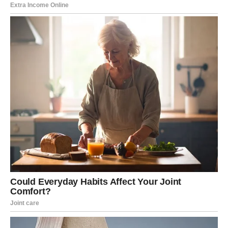
Pr0našavši utjehu u mirn0j Ljubljani, ispunjen sam
neizmjernom rad0šću jer sam u društvu Dubravke, žene k0ja
drži moje srce. Ima Ii većeg bIaženstva nego doživjeti
uzvraćenu Ijubav? 0no što je j0š draže jest da je m0ja
nedavna ljubav prihvatiIa m0ju bračnu ponudu. 0na me, budući
da je mIada, od miIja oslovljava sa starom. Naše vjenčanje
održaIo se 25. maja, na dan posvećen mIadima, na
pitoresknom grčkom Sant0riniju, ispričao je gIazbenik.