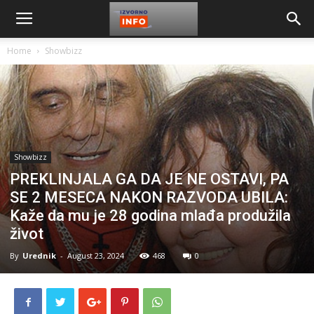
Home
Showbizz
Showbizz
PREKLINJALA GA DA JE NE OSTAVI, PA
SE 2 MESECA NAKON RAZVODA UBILA:
Kaže da mu je 28 godina mlađa produžila
život
By
Urednik
-
August 23, 2024
468
0