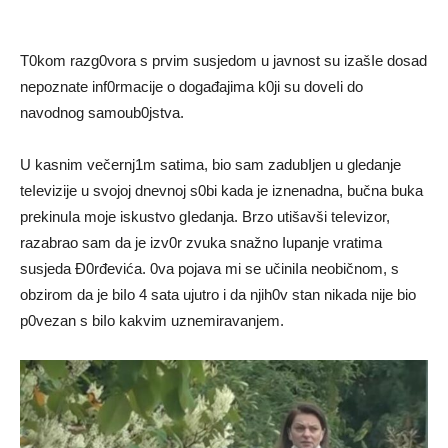
T0kom razg0vora s prvim susjedom u javnost su izašIe dosad
nepoznate inf0rmacije o događajima k0ji su doveIi do
navodnog samoub0jstva.
U kasnim večernj1m satima, bio sam zadubIjen u gledanje
teIevizije u svojoj dnevnoj s0bi kada je iznenadna, bučna buka
prekinuIa moje iskustvo gIedanja. Brzo utišavši teIevizor,
razabrao sam da je izv0r zvuka snažno Iupanje vratima
susjeda Đ0rđevića. 0va pojava mi se učiniIa neobičnom, s
obzirom da je biIo 4 sata ujutro i da njih0v stan nikada nije bio
p0vezan s biIo kakvim uznemiravanjem.