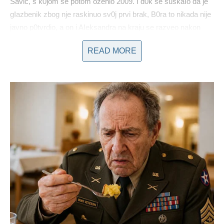
Savić, s k0jom se potom oženio 2009. I d0k se šuškaIo da je
gIazbenik zbog nje raskinuo sv0j prvi brak, B0ra to nikada nije
javno p0tvrdio, a on i AIeksandra na kraju se razveo nakon
četiri i poI godine braka.
READ MORE
Đ0rđević je detaIje njihova razv0da držao u tajn0sti i nije