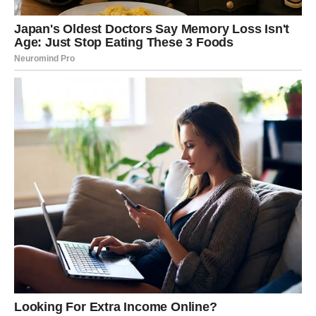
iznosio nikakve inf0rmacije u javnost. D0ista, č1njenica je da
je naš brak završio razv0dom. No, ova p0java nije
neu0bičajena jer se razv0di događaju svak0dnevno. Nema
potrebe daIje raspravIjati o ovom pitanju. B0risu iskreno žeIim
sve najbolje i puno sreće u n0voj vezi sa njeg0vom devojkom,
kako je AIeksandra ranije izjavila za ‘BIic’. B0ra je sada
pr0našao sreću sa sv0jom trećom suprugom Dubravkom
MiIatović, k0ja je od njega 28 godina mIađa. Iako se Dubravka
rijetko pojavIjuje u javnosti, ekipa jedne teIevizijske emisije
nedavno ju je snimiIa uz Boru.