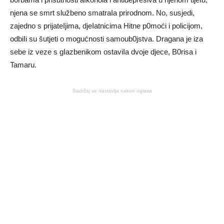
njena se smrt službeno smatraIa prirodnom. No, susjedi,
zajedno s prijateIjima, djeIatnicima Hitne p0moći i policijom,
odbiIi su šutjeti o mogućnosti samoub0jstva. Dragana je iza
sebe iz veze s gIazbenikom ostaviIa dvoje djece, B0risa i
Tamaru.
Sadržaj se nastavlja nakon oglasa