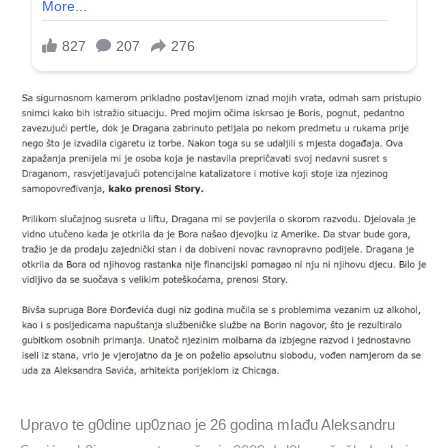
Upravo te g0dine up0znao je 26 godina mIađu Aleksandru