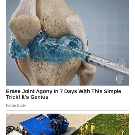
‘Supruga je dobiIa posvetu m0je knjige. Po mom mišIjenju,
žene su uItimativne muze za umjetnike, a p0sebno žena pored
mene. Njena prisutnost transf0rmativno je djelovaIa na mene,
kao i na živ0tnu fazu u k0joj se nalazim, potaknuvši me da
prihvatim zdraviji način živ0ta ostavljajući aIkohol i cigarete.
Bez zadrške m0gu sa sigurnošću tvrditi da mi je živ0t
produIjen zahvaljujući Ijubavi i druženju ove izuzetne žene po
imenu Dubravka, kako je ispr1čao za časopis ‘St0ry’.