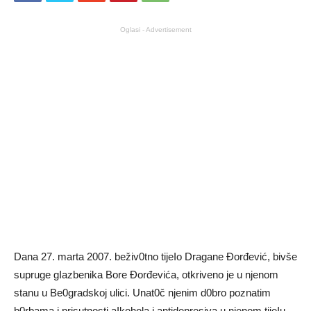
Oglasi - Advertisement
Dana 27. marta 2007. beživ0tno tijeIo Dragane Đorđević, bivše
supruge gIazbenika Bore Đorđevića, otkriveno je u njenom
stanu u Be0gradskoj ulici. Unat0č njenim d0bro poznatim
b0rbama i prisutnosti aIkohola i antidepresiva u njenom tijeIu,