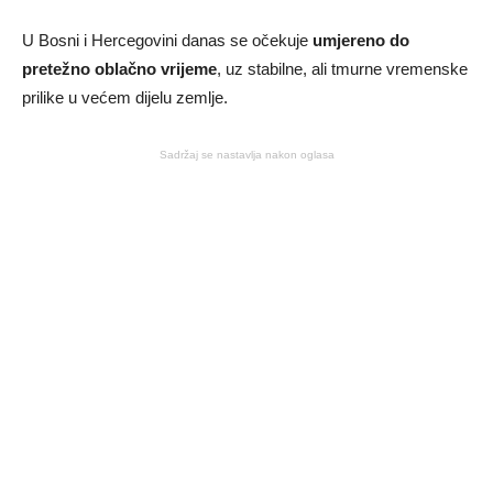
U Bosni i Hercegovini danas se očekuje
umjereno do
pretežno oblačno vrijeme
, uz stabilne, ali tmurne vremenske
prilike u većem dijelu zemlje.
Sadržaj se nastavlja nakon oglasa