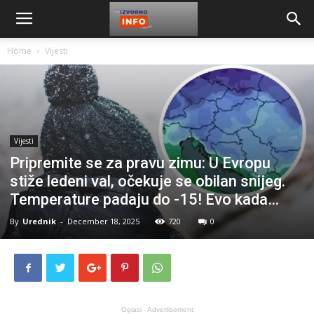
Home
Vijesti
Vijesti
Pripremite se za pravu zimu: U Evropu
stiže ledeni val, očekuje se obilan snijeg.
Temperature padaju do -15! Evo kada…
By
Urednik
-
December 18, 2025
720
0
Oglasi - Advertisement