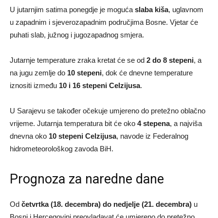
U jutarnjim satima ponegdje je moguća
slaba kiša
, uglavnom
u zapadnim i sjeverozapadnim područjima Bosne. Vjetar će
puhati slab, južnog i jugozapadnog smjera.
Jutarnje temperature zraka kretat će se od
2 do 8 stepeni
, a
na jugu zemlje do
10 stepeni
, dok će dnevne temperature
iznositi između
10 i 16 stepeni Celzijusa
.
U Sarajevu se također očekuje umjereno do pretežno oblačno
vrijeme. Jutarnja temperatura bit će oko
4 stepena
, a najviša
dnevna oko
10 stepeni Celzijusa
, navode iz Federalnog
hidrometeorološkog zavoda BiH.
Prognoza za naredne dane
Od
četvrtka (18. decembra) do nedjelje (21. decembra)
u
Bosni i Hercegovini preovladavat će umjereno do pretežno