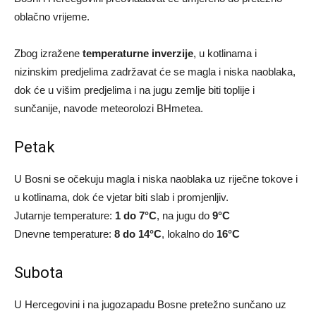
oblačno vrijeme.
Zbog izražene
temperaturne inverzije
, u kotlinama i
nizinskim predjelima zadržavat će se magla i niska naoblaka,
dok će u višim predjelima i na jugu zemlje biti toplije i
sunčanije, navode meteorolozi BHmetea.
Petak
U Bosni se očekuju magla i niska naoblaka uz riječne tokove i
u kotlinama, dok će vjetar biti slab i promjenljiv.
Jutarnje temperature:
1 do 7°C
, na jugu do
9°C
Dnevne temperature:
8 do 14°C
, lokalno do
16°C
Subota
U Hercegovini i na jugozapadu Bosne pretežno sunčano uz