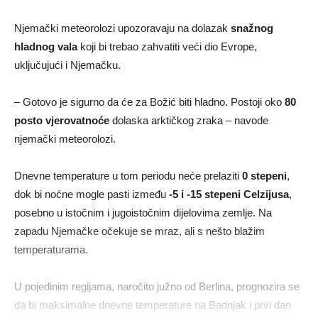
Njemački meteorolozi upozoravaju na dolazak
snažnog
hladnog vala
koji bi trebao zahvatiti veći dio Evrope,
uključujući i Njemačku.
– Gotovo je sigurno da će za Božić biti hladno. Postoji oko
80
posto vjerovatnoće
dolaska arktičkog zraka – navode
njemački meteorolozi.
Dnevne temperature u tom periodu neće prelaziti
0 stepeni
,
dok bi noćne mogle pasti između
-5 i -15 stepeni Celzijusa
,
posebno u istočnim i jugoistočnim dijelovima zemlje. Na
zapadu Njemačke očekuje se mraz, ali s nešto blažim
temperaturama.
U pojedinim regijama, naročito južno od Berlina, prognozira se
da bi maksimalne dnevne temperature na Badnjak i prvi dan