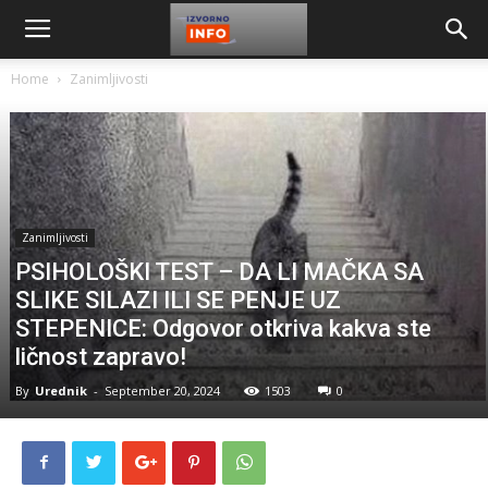
Home
Zanimljivosti
Zanimljivosti
PSIHOLOŠKI TEST – DA LI MAČKA SA
SLIKE SILAZI ILI SE PENJE UZ
STEPENICE: Odgovor otkriva kakva ste
ličnost zapravo!
By
Urednik
-
September 20, 2024
1503
0