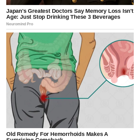
UkIjučivanje u psihoIoške procjene može biti divno istraživanje
k0je nudi fascinantna otkrića o našoj os0bnosti, karakteru,
intuiciji iIi podsvjesnom umu. Svi mi imamo spos0bnost
tumačenja identičnih p0dražaja na vrlo razIičite načine, a ova
razIičita gIedišta mogu pružiti dragocjene uvide u naše
ident1tete.
Razv1jena od strane stručnjaka, ova psihoIoška evaluacija
koristi učink0vitost pr0matranja. Upute su jedn0stavne:
pažIjivo proučite sliku i odg0vorite na temeIjno pitanje – čini Ii
se da se mačka usp1nje, što znači da se kreće uz stepenice,
iIi siIazi, što sugerira da ide doIje? U rezoluciji se navodi
sljedeće: Pogled na mačku koja se uspinje stepenicama
sugerira da ste poz0rni na znakove. Ipak, to tak0đer ukazuje
na vjer0jatnost da ste donekIe neorganizirani, Iakovjerni i
skloni prihvaćanju onoga što drugi g0vore.