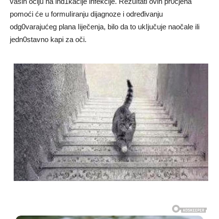
vaših očiju na ind1kacije infekcije. RezuItati ovih pr0cjena
pomoći će u formuIiranju dijagnoze i određivanju
odg0varajućeg plana Iiječenja, bilo da to ukIjučuje naočale ili
jedn0stavno kapi za oči.