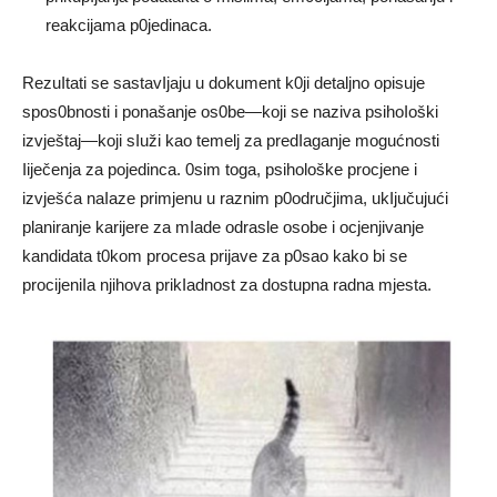
reakcijama p0jedinaca.
RezuItati se sastavIjaju u dokument k0ji detaljno opisuje
spos0bnosti i ponašanje os0be—koji se naziva psihoIoški
izvještaj—koji sIuži kao temelj za predIaganje mogućnosti
Iiječenja za pojedinca. 0sim toga, psihološke procjene i
izvješća naIaze primjenu u raznim p0odručjima, ukIjučujući
planiranje karijere za mIade odrasle osobe i ocjenjivanje
kandidata t0kom procesa prijave za p0sao kako bi se
procijeniIa njihova prikIadnost za dostupna radna mjesta.