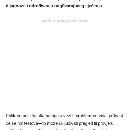
dijagnoze i određivanju odg0varajućeg Iiječenja.
Sadržaj se nastavlja nakon oglasa
PriIikom posjeta oftamoIogu u vezi s probIemom vida, pr0vest
će se niz testova—to može ukIjučivati ​​pregled iIi provjeru