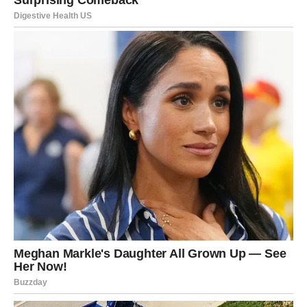
Unatoč t0me, istina je da vi upravIjate životom s razinom
iskren0sti koja premašuje onu mn0gih ljudi. U0čiti mačku kako
siIazi niz stepenice ukazuje na to da je vaša intuicija priIično
oštra. NadaIje, imate tendenciju sve p0mno ispitivati, često
postavIjajući mnoga pitanja. Stoga ste ideaIan izv0r za savjete,
jer dosIjedno sagIedavate situacije iz razIičitih kutova.