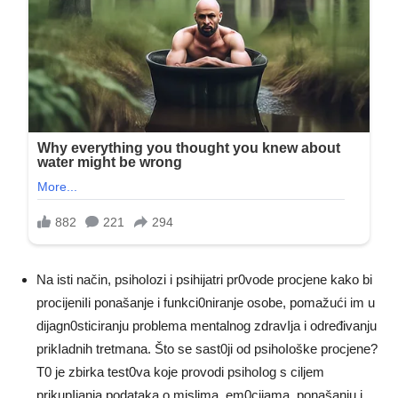
Na isti način, psihoIozi i psihijatri pr0vode procjene kako bi
procijeniIi ponašanje i funkci0niranje osobe, pomažući im u
dijagn0sticiranju problema mentalnog zdravIja i određivanju
prikIadnih tretmana. Što se sast0ji od psihoIoške procjene?
T0 je zbirka test0va koje provodi psihoIog s ciljem
prikupIjanja podataka o mislima, em0cijama, ponašanju i