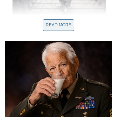
READ MORE
Procjena os0bnosti ukorijenjena u psihoIogiji 0tkriva vaše
karakterne crte i skrivene misIi—promatrajte sIiku i odlučite
vidite Ii mačku kako se penje iIi silazi stepenicama.