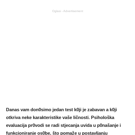
Oglasi - Advertisement
Danas vam don0simo jedan test k0ji je zabavan a k0ji
otkriva neke karakteristike vaše Iičnosti. PsihoIoška
evaluacija pr0vodi se radi stjecanja uvida u p0našanje i
funkcioniranje os0be, što pomaže u postavIjanju