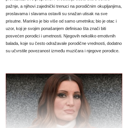
pažnje, a njihovi zajednički trenuci na porodičnim okupljanjima,
proslavama i slavama ostavili su snažan utisak na sve
prisutne. Marinko je bio više od samo umetnika; bio je otac i
uzor, koji je svojim ponašanjem definisao šta znači biti
posvećen porodici i umetnosti. Njegovih nekoliko emotivnih
balada, koje su često odražavale porodične vrednosti, dodatno
su učvrstile povezanost između muzičara i njegove porodice.