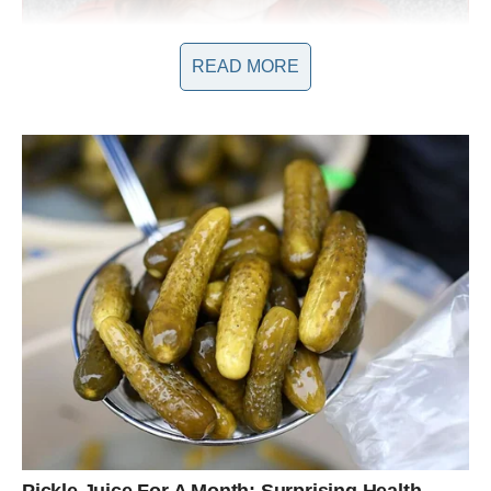
READ MORE
Marinko Rokvić: Očinstvo i Odgovornost
Jedan od najznačajnijih aspekata Marinkove ličnosti bio je
njegov odnos prema svom vanbračnom sinu, Dariju. U svetu
gdje mnogi poznati ljudi biraju da negiraju ili skrivaju svoje
privatne živote, Marinko je otvoreno prihvatio svoju
odgovornost. Ovaj čin je bio više od formalnosti; to je bio izraz
njegovog stava prema očinstvu i porodičnim vrednostima.
Osim što je priznao Darija, Marinko mu je pružao podršku
tijekom odrastanja, nastojeći ga uključiti u porodične tradicije.
Priznavanjem svog sina i davanjem mu prezimena, Marinko je