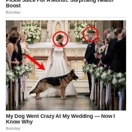
poslao snažnu poruku o tome koliko su porodica i ljubav važni,
prevazilazeći formalan okvir braka. Njegovo otvoreno
prihvatanje svih svojih potomaka dodatno je ojačalo njegovu
sliku kao odgovornog i pažljivog oca.