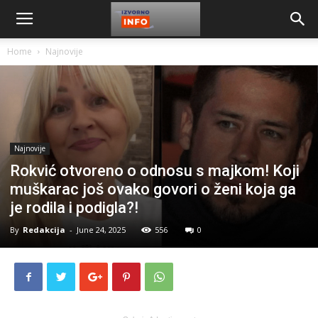
Home
Najnovije
Najnovije
Rokvić otvoreno o odnosu s majkom! Koji
muškarac još ovako govori o ženi koja ga
je rodila i podigla?!
By
Redakcija
-
June 24, 2025
556
0