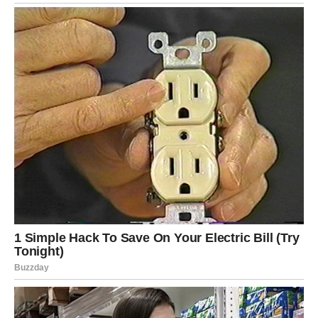
Slavica Rokvić: Snaga i Dignitet
Nakon Marinkove smrti, Slavica Rokvić postala je simbol
snage i digniteta. Njena uloga kao supruge i majke nikada nije
bila samo u pozadini; ona je aktivno učestvovala u životima
svojih sinova i unučadi. Tokom godina, Slavica je postala
ključna figura koja je okupljala porodicu, organizovala
porodične prostore i čuvajući duh zajedništva. Njena ljubav i
podrška postavili su temelje njihovog života, a njen doprinos
se ne može preceniti. Slavica je sačuvala porodičnu tradiciju i
vrednosti, ostajući stub koji povezuje prošlost sa sadašnjošću,
dok je njena hrabrost i otpornosti inspirisala mnoge žene koje
se suočavaju s izazovima. Njena sposobnost da se prilagodi
novim okolnostima, kao i njena posvećenost očuvanju
porodice, su karakteristike koje su je učinile snažnom figurom.
Naslednici: Nikola i Marko Rokvić