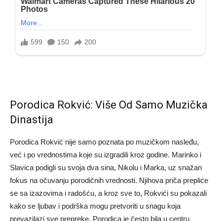
Porodica Rokvić: Više Od Samo Muzička
Dinastija
Porodica Rokvić nije samo poznata po muzičkom nasleđu,
već i po vrednostima koje su izgradili kroz godine. Marinko i
Slavica podigli su svoja dva sina, Nikolu i Marka, uz snažan
fokus na očuvanju porodičnih vrednosti. Njihova priča prepliće
se sa izazovima i radošću, a kroz sve to, Rokvići su pokazali
kako se ljubav i podrška mogu pretvoriti u snagu koja
prevazilazi sve prepreke. Porodica je često bila u centru