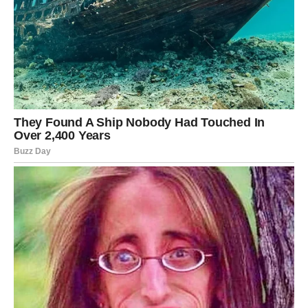
svijetu, poput odgovornosti, ljubavi, poštovanja i zajedništva.
Marinko je pokazao kako javni život može koegzistirati sa
ličnom odgovornošću, dok je Slavica potvrdila da prava snaga
leži u tišini i posvećenosti. Njihovi sinovi, Nikola i Marko,
nastavljaju da nose ovu baštinu, ulivajući duh porodice u svoje
umetničke karijere. Na kraju, Rokvići podsećaju sve nas da
autentičnost, ljubav i zdravlje ostaju najtrajnije vrednosti koje
možemo ostaviti iza sebe. Njihova priča je inspiracija kako za
umetnike, tako i za sve one koji teže očuvanju porodičnih
vrednosti, ukazujući na važnost ljubavi u svakodnevnom
životu.