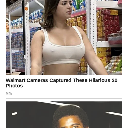
Nikola i Marko Rokvić, kao Marinkovi sinovi, nose teret i čast
porodičnog nasleđa. Nikola, koji je rođen 1985. godine, od
malih nogu pokazivao je talent za muziku. Iako je odrasla u
muzičkom okruženju, odlučio se dodatno obrazovati kroz
studije dizajna i snimanja zvuka, što mu je omogućilo da
stekne znanje koje će mu koristiti u njegovoj muzičkoj karijeri.
Njegova karijera obuhvata izuzetne projekte, tri objavljena
albuma i brojne hitove, a istovremeno gradi svoj identitet kao
samostalni umetnik. S druge strane, Marko, kao mlađi brat,
možda ne uživa istu medijsku pažnju, ali se jednako
posvećeno bori da pronađe svoj glas. Njegova posvećenost
muzici i talenti dolaze do izražaja kroz brojne nastupe i
autorske radove koji doprinose očuvanju muzičkog nasleđa
porodice Rokvić.
Zdravlje i Tradicija: Porodične Navike