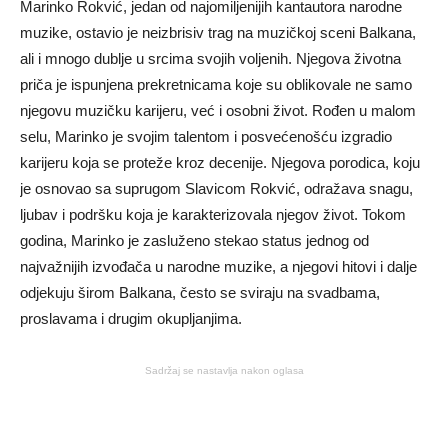
Marinko Rokvić, jedan od najomiljenijih kantautora narodne
muzike, ostavio je neizbrisiv trag na muzičkoj sceni Balkana,
ali i mnogo dublje u srcima svojih voljenih. Njegova životna
priča je ispunjena prekretnicama koje su oblikovale ne samo
njegovu muzičku karijeru, već i osobni život. Rođen u malom
selu, Marinko je svojim talentom i posvećenošću izgradio
karijeru koja se proteže kroz decenije. Njegova porodica, koju
je osnovao sa suprugom Slavicom Rokvić, odražava snagu,
ljubav i podršku koja je karakterizovala njegov život. Tokom
godina, Marinko je zasluženo stekao status jednog od
najvažnijih izvođača u narodne muzike, a njegovi hitovi i dalje
odjekuju širom Balkana, često se sviraju na svadbama,
proslavama i drugim okupljanjima.
Sadržaj se nastavlja nakon oglasa