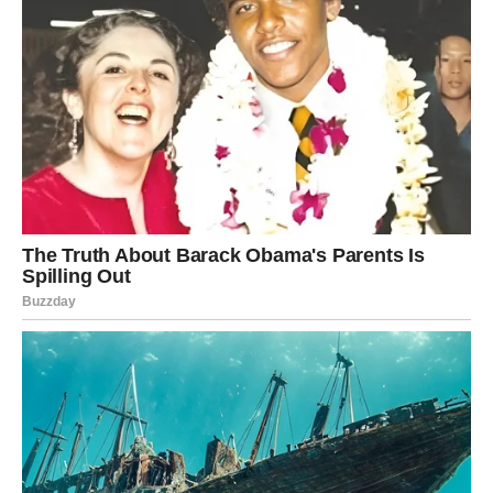
Porodica Rokvić ne brine samo o umetnosti; njihova
posvećenost zdravlju i tradicionalnim vrednostima je
evidentna. U njihovoj ishrani, posebno se ističe upotreba
prirodnih lekovitih sastojaka, sa naročitom pažnjom prema
luku, koji je poznat po mnogim zdravstvenim koristima. Osim
što je ključni sastojak u mnogim jelima, luk je i prirodni lek koji
se koristi u narodnoj medicini, posebno u obliku sirupa za
ublažavanje kašlja. Ove navike i ukorijenjene tradicije ne samo
da jačaju porodicu, već povezuju generacije kroz zajedničke
vrednosti i rituale. Na svakom porodičnom okupljanju, bilo da
se radi o proslavi rođendana ili praznika, tradicionalna jela koja
uključuju luk imaju posebno mesto, simbolizirajući povezanost
prošlosti i budućnosti.
Vrednosti Koje Ostaju
Porodica Rokvić nije samo simbol muzičkog nasleđa, već i
ogledalo vrednosti koje su često zaboravljene u modernom